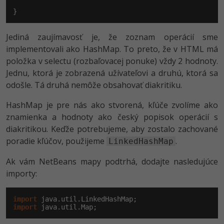
}
Jediná zaujímavosť je, že zoznam operácií sme
implementovali ako HashMap. To preto, že v HTML má
položka v selectu (rozbaľovacej ponuke) vždy 2 hodnoty.
Jednu, ktorá je zobrazená užívateľovi a druhú, ktorá sa
odošle. Tá druhá nemôže obsahovať diakritiku.
HashMap je pre nás ako stvorená, kľúče zvolíme ako
znamienka a hodnoty ako český popisok operácií s
diakritikou. Keďže potrebujeme, aby zostalo zachované
poradie kľúčov, použijeme
.
LinkedHashMap
Ak vám NetBeans mapy podtrhá, dodajte nasledujúce
importy:
import
import
 java.util.Map;