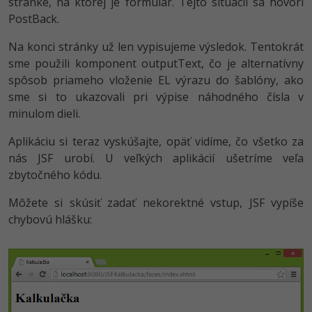
stránke, na ktorej je formulár. Tejto situácii sa hovorí
PostBack.
Na konci stránky už len vypisujeme výsledok. Tentokrát
sme použili komponent outputText, čo je alternatívny
spôsob priameho vloženie EL výrazu do šablóny, ako
sme si to ukazovali pri výpise náhodného čísla v
minulom dieli.
Aplikáciu si teraz vyskúšajte, opäť vidíme, čo všetko za
nás JSF urobí. U veľkých aplikácií ušetríme veľa
zbytočného kódu.
Môžete si skúsiť zadať nekorektné vstup, JSF vypíše
chybovú hlášku: