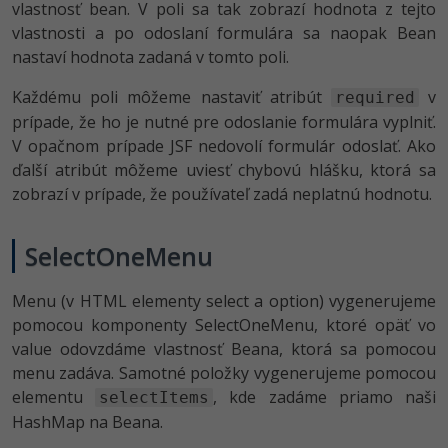
vlastnosť bean. V poli sa tak zobrazí hodnota z tejto
vlastnosti a po odoslaní formulára sa naopak Bean
nastaví hodnota zadaná v tomto poli.
Každému poli môžeme nastaviť atribút
v
required
prípade, že ho je nutné pre odoslanie formulára vyplniť.
V opačnom prípade JSF nedovolí formulár odoslať. Ako
ďalší atribút môžeme uviesť chybovú hlášku, ktorá sa
zobrazí v prípade, že používateľ zadá neplatnú hodnotu.
SelectOneMenu
Menu (v HTML elementy select a option) vygenerujeme
pomocou komponenty SelectOneMenu, ktoré opäť vo
value odovzdáme vlastnosť Beana, ktorá sa pomocou
menu zadáva. Samotné položky vygenerujeme pomocou
elementu
, kde zadáme priamo naši
selectItems
HashMap na Beana.