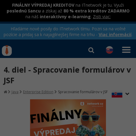
FINÁLNY VÝPREDAJ KREDITOV
na ITnetwork je tu. Využi
poslednú šancu
a získaj až
80 % extra kreditov ZADARMO
na náš
interaktívny e-learning
.
Zisti viac:
Hľadáme nové posily do ITnetwork tímu. Pozri sa na voľné
pozície a pridaj sa k najagilnejšej firme na trhu -
Viac informácií
.
Kurzy Úrad Práce
Od
0 EUR
4. diel - Spracovanie formulárov v
Prihlásiť sa
|
Registrovať
IT e-learning
Rekvalifikačné kurzy
JSF
hradené úradom práce
Kurzy programovania
Java
Enterprise Edition
Spracovanie formulárov v JSF
Ako začať?
-80%
Java
-80%
C# .NET