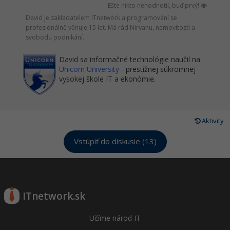
Ešte nikto nehodnotil, buď prvý!
David je zakladatelem ITnetwork a programování se
profesionálně věnuje 15 let. Má rád Nirvanu, nemovitosti a
svobodu podnikání.
David sa informačné technológie naučil na
Unicorn University
- prestížnej súkromnej
vysokej škole IT a ekonómie.
Aktivity
Vstúpiť do diskusie (13)
ITnetwork.sk
Učíme národ IT