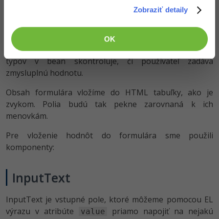
Messages
Zobraziť detaily
Dovnútra vložíme komponent
. Tam
<h:messages>
nám JSF vypíše prípadné chybové hlášky validátora
OK
formulára. Áno, aj to urobí JSF za nás, podľa dátových
typov v bean skontroluje, či používateľ zadáva
zmysluplnú hodnotu.
Obsah formulára vložíme do HTML tabuľky, ako je
zvykom. Polia budú tak pekne zarovnaná k ich
menovkám.
Pre vloženie hodnôt do formulára sme použili
komponenty:
InputText
InputText je vstupné pole, ktoré môžeme pomocou EL
výrazu v atribúte
priamo napojiť na nejakú
value