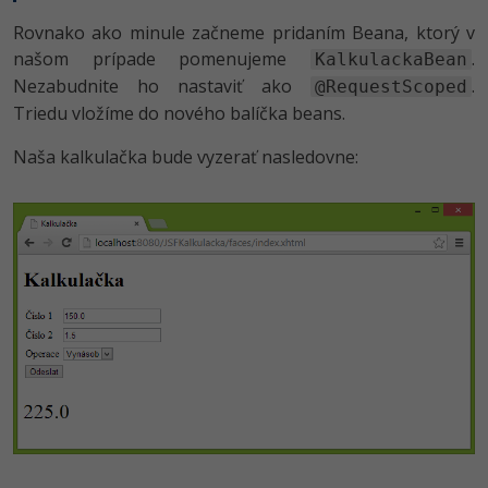
UML
Rovnako ako minule začneme pridaním Beana, ktorý v
-41%
Algoritmy
našom prípade pomenujeme
.
KalkulackaBean
Nezabudnite ho nastaviť ako
.
@RequestScoped
-10%
Umelá inteligencia
Triedu vložíme do nového balíčka beans.
Pre deti
Naša kalkulačka bude vyzerať nasledovne:
Viac
Fórum
Kurzy e-commerce
Testovanie softvéru
Kurzy dizajnu
-30%
-80%
Marketing
HTML/CSS
Príbehy absolventov
-80%
WordPress
Blog
Photoshop