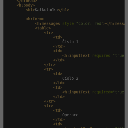
</h:head>
<h:body>
<h1>
Kalkulačka
</h1>
<h:form>
<h:messages
 style=
"color: red"
></h:messa
<table>
<tr>
<td>
                        Číslo 1

</td>
<td>
<h:inputText
 required=
"true"
</td>
</tr>
<tr>
<td>
                        Číslo 2

</td>
<td>
<h:inputText
 required=
"true"
</td>
</tr>
<tr>
<td>
                        Operace

</td>
<td>