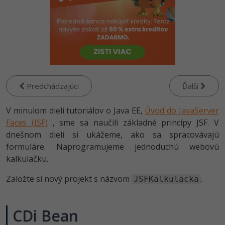
-80%
Python
-80%
JavaScript
-80%
PHP
-80%
C++
Predchádzajúci
Ďalší
-80%
Swift
V minulom dieli tutoriálov o Java EE,
Úvod do JavaServer
Faces (JSF)
, sme sa naučili základné princípy JSF. V
-80%
Kotlin
dnešnom dieli si ukážeme, ako sa spracovávajú
formuláre. Naprogramujeme jednoduchú webovú
-80%
Céčko
kalkulačku.
Založte si nový projekt s názvom
VB.NET
.
JSFKalkulacka
SQL
CDi Bean
-80%