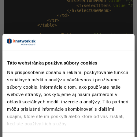
<h:selectOneMenu
 value=
"#{ka
<f:selectItems
 value=
"#{
</h:selectOneMenu>
</td>
</tr>
</table>
<h:commandButton
 value=
"Odeslat"
 action=
</h:form>
<p
 style=
"font-size: 2em;"
>
<h:outputText
 value=
"#{kalkulackaBean.vy
</p>
Táto webstránka používa súbory cookies
</h:body>
</html>
Na prispôsobenie obsahu a reklám, poskytovanie funkcií
sociálnych médií a analýzu návštevnosti používame
súbory cookie. Informácie o tom, ako používate naše
Form
webové stránky, poskytujeme aj našim partnerom v
oblasti sociálnych médií, inzercie a analýzy. Títo partneri
Formulár s kalkulačkou vložíme do JSF komponenty
môžu príslušné informácie skombinovať s ďalšími
. Práve táto komponenta sa následne
<h:form>
údajmi, ktoré ste im poskytli alebo ktoré od vás získali,
vyrenderuje ako HTML formulár.
keď ste používali ich služby.