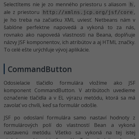
SelectItems nie je zo menného priestoru s aliasom
,
h
ale z priestoru
,
http://xmlns.jcp.org/jsf/core
je ho treba na začiatku XML uviesť. Netbeans nám v
šablóne perfektne napovedá a vykoná to za nás,
rovnako ako napovedá vlastnosti na Beana, doplňuje
názvy JSF komponentov, ich atribútov a aj HTML značky.
To celé ešte urýchľuje vývoj aplikácie.
CommandButton
Odosielacie tlačidlo formulára vložíme ako JSF
komponent CommandButton. V atribútoch uvedieme
označenie tlačidla a v EL výrazu metódu, ktorá sa má
zavolať vo chvíli, keď sa formulár odošle.
JSF po odoslaní formulára samo nastaví hodnoty z
formulárových polí do vlastností Bean a vykoná
nastavenú metódu. Všetko sa vykoná na tej istej