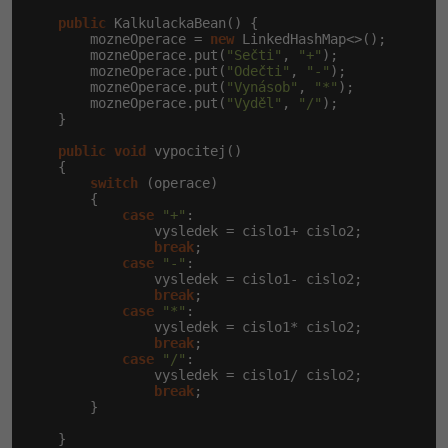
Siete
Ostatné
public
 KalkulackaBean() {

        mozneOperace = 
new
 LinkedHashMap<>();

Kybernetická bezpečnost
Fórum
        mozneOperace.put(
"Sečti"
, 
"+"
);

        mozneOperace.put(
"Odečti"
, 
"-"
);

        mozneOperace.put(
"Vynásob"
, 
"*"
);

Elektronický podpis
        mozneOperace.put(
"Vyděl"
, 
"/"
);

    }

Windows
public
void
 vypocitej()

    {

switch
 (operace)

        {

case
"+"
:

                vysledek = cislo1+ cislo2;

break
;

case
"-"
:

                vysledek = cislo1- cislo2;

break
;

case
"*"
:

                vysledek = cislo1* cislo2;

break
;

case
"/"
:

                vysledek = cislo1/ cislo2;

break
;

        }

    }
