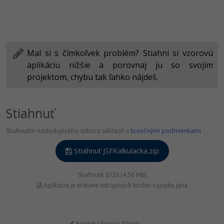
Mal si s čímkoľvek problém? Stiahni si vzorovú
aplikáciu nižšie a porovnaj ju so svojím
projektom, chybu tak ľahko nájdeš.
Stiahnuť
Stiahnutím nasledujúceho súboru súhlasíš s
licenčnými podmienkami
Stiahnuť JSFKalkulacka.zip
Stiahnuté 372x (4.56 MB)
Aplikácia je vrátane zdrojových kódov v jazyku Java
Predchádzajúci článok