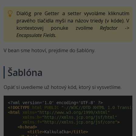
Dialóg pre Getter a setter vyvoláme kliknutím
pravého tlačidla myši na názov triedy (v kóde). V
kontextovej ponuke zvolíme
Refactor
->
Encapsulate Fields.
V bean sme hotoví, prejdime do šablóny.
Šablóna
Opäť si uvedieme už hotový kód, ktorý si vysvetlíme.
<!DOCTYPE
 html PUBLIC 
"-//W3C//DTD XHTML 1.0 Transit
<html
 xmlns=
"http://www.w3.org/1999/xhtml"
      xmlns:h=
"http://xmlns.jcp.org/jsf/html"
      xmlns:f=
"http://xmlns.jcp.org/jsf/core"
>
<h:head>
<title>
Kalkulačka
</title>