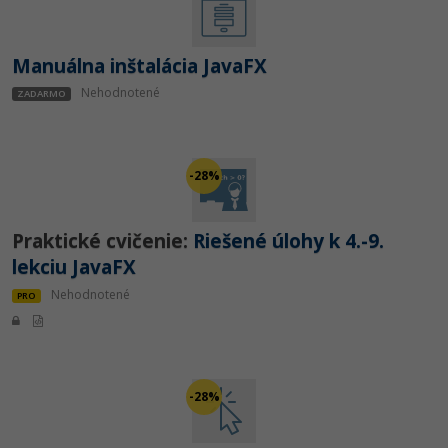
Manuálna inštalácia JavaFX
Nehodnotené
ZADARMO
-28%
Praktické cvičenie:
Riešené úlohy k 4.-9.
lekciu JavaFX
Nehodnotené
PRO
-28%