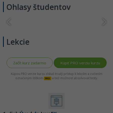
Ohlasy študentov
-80%
Python
-80%
JavaScript
-80%
PHP
Lekcie
-80%
C++
-80%
Swift
Začít kurz zadarmo
Kúpiť PRO verziu kurzu
-80%
Kotlin
Kúpou PRO verzie kurzu získaš trvalý prístup k lekciím a cvičením
-80%
Céčko
označeným štítkom
a tiež možnosť absolvovať testy.
PRO
VB.NET
SQL
-80%