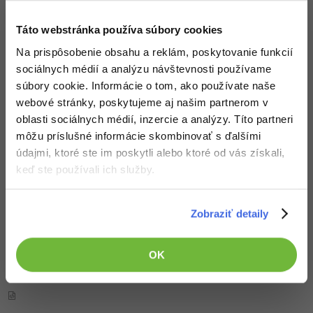
Nehodnotené
PRO
Táto webstránka používa súbory cookies
Na prispôsobenie obsahu a reklám, poskytovanie funkcií
sociálnych médií a analýzu návštevnosti používame
-28%
súbory cookie. Informácie o tom, ako používate naše
webové stránky, poskytujeme aj našim partnerom v
oblasti sociálnych médií, inzercie a analýzy. Títo partneri
12. diel:
Timer v JavaFX
môžu príslušné informácie skombinovať s ďalšími
Nehodnotené
PRO
údajmi, ktoré ste im poskytli alebo ktoré od vás získali,
keď ste používali ich služby.
Zobraziť detaily
OK
JavaFX 2 QUICKSTART: layouty a uzly
Nehodnotené
ZADARMO