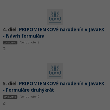
Siete
Ostatné
Kybernetická bezpečnost
Fórum
Elektronický podpis
4. diel:
PRIPOMIENKOVÉ narodenín v JavaFX
Windows
- Návrh formulára
Nehodnotené
ZADARMO
5. diel:
PRIPOMIENKOVÉ narodenín v JavaFX
- Formuláre druhýkrát
Nehodnotené
ZADARMO