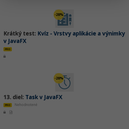
-28%
Krátký test:
Kvíz - Vrstvy aplikácie a výnimky
v JavaFX
PRO
-28%
13. diel:
Task v JavaFX
Nehodnotené
PRO