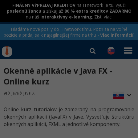
FINÁLNY VÝPREDAJ KREDITOV
na ITnetwork je tu. Využi
poslednú šancu
a získaj až
80 % extra kreditov ZADARMO
na náš
interaktívny e-learning
.
Zisti viac:
Hľadáme nové posily do ITnetwork tímu. Pozri sa na voľné
pozície a pridaj sa k najagilnejšej firme na trhu -
Viac informácií
.
Kurzy Úrad Práce
Od
0 EUR
Okenné aplikácie v Java FX -
Prihlásiť sa
|
Registrovať
IT e-learning
Rekvalifikačné kurzy
Online kurz
hradené úradom práce
Kurzy programovania
Java
JavaFX
Ako začať?
Online kurz tutoriálov je zameraný na programovanie
-80%
okenných aplikácií (JavaFX) v Jave. Vysvetľuje štruktúru
Java
okenných aplikácií, FXML a jednotlivé komponenty.
-80%
C# .NET