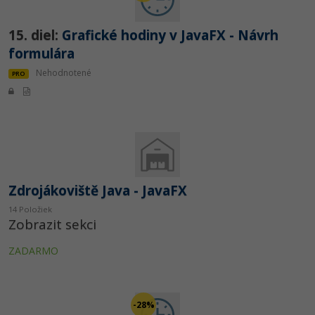
15. diel:
Grafické hodiny v JavaFX - Návrh
formulára
Nehodnotené
PRO
Zdrojákoviště Java - JavaFX
14 Položiek
Zobrazit sekci
ZADARMO
-28%