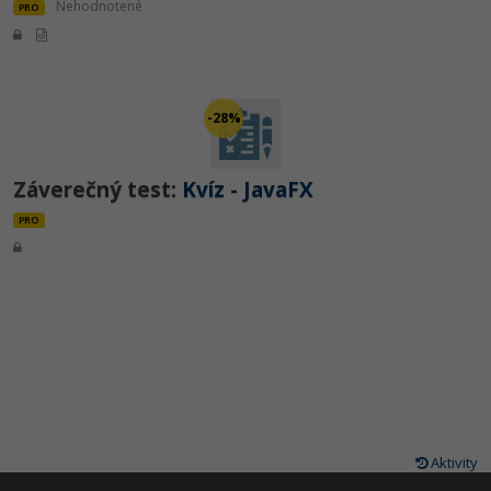
Nehodnotené
PRO
-28%
Záverečný test:
Kvíz - JavaFX
PRO
Aktivity