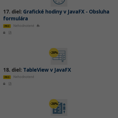
17. diel:
Grafické hodiny v JavaFX - Obsluha
formulára
Nehodnotené
PRO
-28%
18. diel:
TableView v JavaFX
Nehodnotené
PRO
-28%