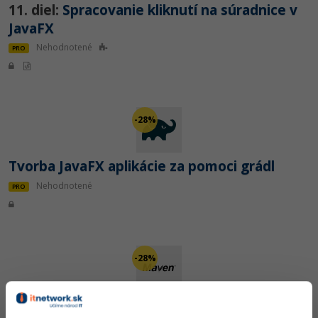
11. diel:
Spracovanie kliknutí na súradnice v
JavaFX
Nehodnotené
PRO
-28%
Tvorba JavaFX aplikácie za pomoci grádl
Nehodnotené
PRO
-28%
Tvorba JavaFX aplikácie za pomoci Maven