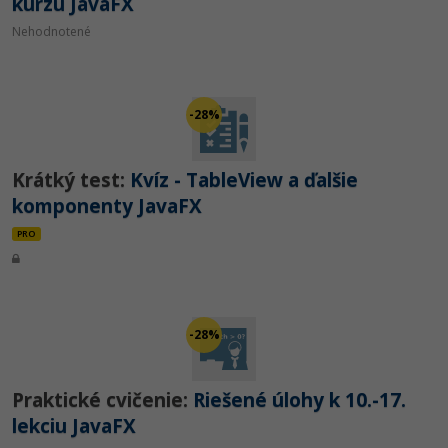
kurzu JavaFX
Nehodnotené
-28%
Krátký test:
Kvíz - TableView a ďalšie
komponenty JavaFX
PRO
-28%
Praktické cvičenie:
Riešené úlohy k 10.-17.
lekciu JavaFX