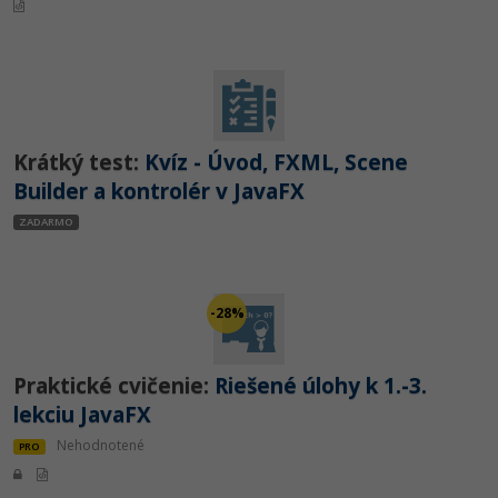
-30%
Médiá
-80%
SEO
Adobe Illustrator
Kariéra
-30%
UX
Adobe Lightroom
-15%
Business
Adobe XD
Krátký test:
Kvíz - Úvod, FXML, Scene
-30%
-25%
Copywriting
Builder a kontrolér v JavaFX
Adobe InDesign
ZADARMO
-80%
MS Office
Adobe After Effects
-80%
Google Dokumenty
Blender
-28%
Time management
Inkscape
Praktické cvičenie:
Riešené úlohy k 1.-3.
-80%
Fórum
Fotografovanie
lekciu JavaFX
Nehodnotené
Linux a UNIX
PRO
Video