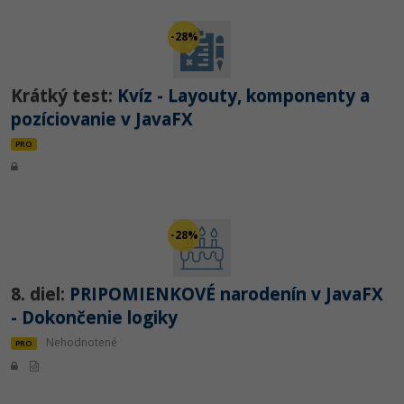
-28%
Krátký test:
Kvíz - Layouty, komponenty a
pozíciovanie v JavaFX
PRO
-28%
8. diel:
PRIPOMIENKOVÉ narodenín v JavaFX
- Dokončenie logiky
Nehodnotené
PRO