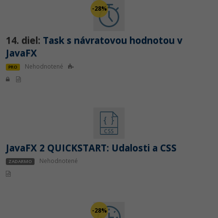
-28%
14. diel:
Task s návratovou hodnotou v
JavaFX
Nehodnotené
PRO
JavaFX 2 QUICKSTART: Udalosti a CSS
Nehodnotené
ZADARMO
-28%