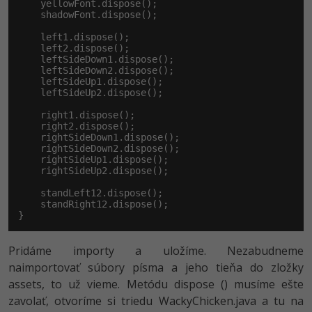
    yellowFont.dispose();

-30%
Médiá
-80%
    shadowFont.dispose();

SEO
Adobe Illustrator
    left1.dispose();

Kariéra
-30%
    left2.dispose();

UX
Adobe Lightroom
    leftSideDown1.dispose();

    leftSideDown2.dispose();

-15%
    leftSideUp1.dispose();

Business
Adobe XD
    leftSideUp2.dispose();

-30%
-25%
    right1.dispose();

Copywriting
Adobe InDesign
    right2.dispose();

    rightSideDown1.dispose();

-80%
MS Office
    rightSideDown2.dispose();

Adobe After Effects
    rightSideUp1.dispose();

    rightSideUp2.dispose();

-80%
Google Dokumenty
Blender
    standLeft12.dispose();

    standRight12.dispose();

Time management
}
Inkscape
-80%
Fórum
Pridáme importy a uložíme. Nezabudneme
Fotografovanie
naimportovať súbory písma a jeho tieňa do zložky
Linux a UNIX
Video
assets, to už vieme. Metódu dispose () musíme ešte
zavolať, otvoríme si triedu WackyChicken.java a tu na