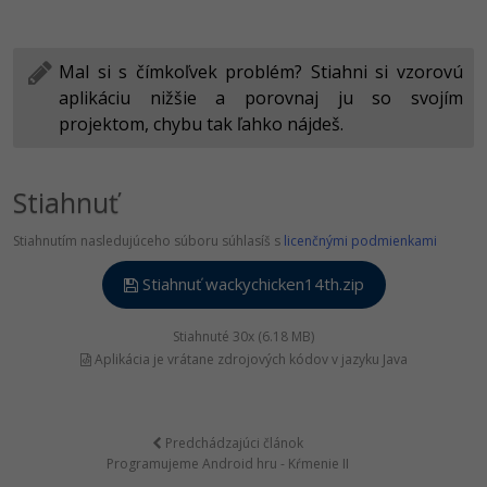
Mal si s čímkoľvek problém? Stiahni si vzorovú
aplikáciu nižšie a porovnaj ju so svojím
projektom, chybu tak ľahko nájdeš.
Stiahnuť
Stiahnutím nasledujúceho súboru súhlasíš s
licenčnými podmienkami
Stiahnuť wackychicken14th.zip
Stiahnuté 30x (6.18 MB)
Aplikácia je vrátane zdrojových kódov v jazyku Java
Predchádzajúci článok
Programujeme Android hru - Kŕmenie II