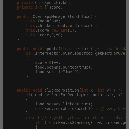
private
 Chicken chicken;

private
int
 []score;

public
 OverlapsManager(Food food) {

this
.food=food;

this
.chicken=food.getChicken();

this
.score=
new
int
[
1
];

this
.score[
0
]=
0
;

    }

public
void
 update(
float
 delta) { 
// trida hlida
if
 (Intersector.overlaps(food.getRectForOverl
        {

            score[
0
]++;

            food.setWasCounted(true);

            food.setLifeTime(
0
);

        }

    }

public
void
 clickedPosition(
int
 x, 
int
 y) { 
// s
if
(food.getRectForOverlap().contains(x, y))

        {

            food.setWasClicked(true);

            chicken.incrWholeSpeed(
10
); 
// vzdy kdyz
        }

else
 { 
// zvysit rychost ale chceme i kdyz s
if
( (!chicken.isStanding() && chicken.ge
            {
