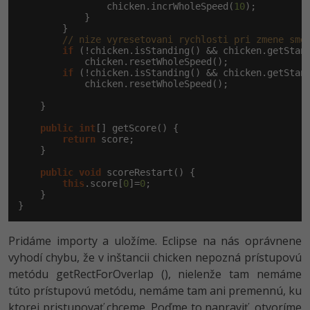
                chicken.incrWholeSpeed(
10
);

            }

        }

// nize vyresetovani rychlosti pri zmene sme
if
 (!chicken.isStanding() && chicken.getStand
            chicken.resetWholeSpeed();

if
 (!chicken.isStanding() && chicken.getStand
            chicken.resetWholeSpeed();

    }

public
int
[] getScore() {

return
 score;

    }

public
void
 scoreRestart() {

this
.score[
0
]=
0
;

    }

}
Pridáme importy a uložíme. Eclipse na nás oprávnene
vyhodí chybu, že v inštancii chicken nepozná prístupovú
metódu getRectForOverlap (), nielenže tam nemáme
túto prístupovú metódu, nemáme tam ani premennú, ku
ktorej pristupovať chceme. Poďme to napraviť, otvoríme