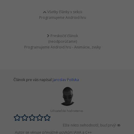
Všetky články v sekcii
Programujeme Android hru
Preskočiť článok
(neodporúčame)
Programujeme Android hru - Animácie, zvuky
Článok pre vás napísal
Jaroslav Polívka
Užívateľské hodnotenie:
Ešte nikto nehodnotil, buď prvý!
Autor se věnuje převážně jazykům JAVA a C++