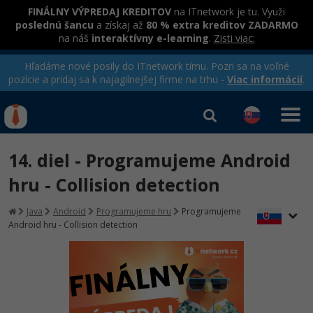
FINÁLNY VÝPREDAJ KREDITOV
na ITnetwork je tu. Využi
poslednú šancu
a získaj až
80 % extra kreditov ZADARMO
na náš
interaktívny e-learning
.
Zisti viac:
Hľadáme nové posily do ITnetwork tímu. Pozri sa na voľné
pozície a pridaj sa k najagilnejšej firme na trhu -
Viac informácií
.
Kurzy Úrad Práce
Od
0 EUR
14. diel - Programujeme Android
Prihlásiť sa
|
Registrovať
IT e-learning
Rekvalifikačné kurzy
hru - Collision detection
hradené úradom práce
Kurzy programovania
Java
Android
Programujeme hru
Programujeme
Android hru - Collision detection
Ako začať?
-80%
Java
-80%
C# .NET