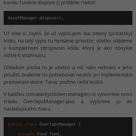
Siete
Ostatné
koniec funkcie dispose () pridáme riadok:
Kybernetická bezpečnost
Fórum
AssetManager.dispose();
Elektronický podpis
Už sme si zvykli, že už vypisujem iba zmeny (prírastky)
kódu, na celý výpis tu nemáme priestor, všetko nájdeme
Windows
v kompletnom zdrojovom kóde, ktorý je ako obvykle
nižšie k stiahnutiu.
Ohľadom písma to je všetko a nič nám nebráni v jeho
použití, budeme ho potrebovať neskôr pri implementácii
premietaní skóre. Teraz poďme riešiť kolízii.
V balíčku com.wackychic­ken.managers si vytvoríme novú
triedu OverlapsManager­.java a vyplníme ju do
nasledujúceho tvaru:
public
class
 OverlapsManager {

private
 Food food;
