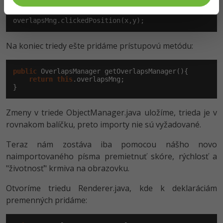
overlapsMng.clickedPosition(x,y);
Na koniec triedy ešte pridáme prístupovú metódu:
public
 OverlapsManager getOverlapsManager(){

return
this
.overlapsMng;

}
Zmeny v triede ObjectManager.java uložíme, trieda je v
rovnakom balíčku, preto importy nie sú vyžadované.
Teraz nám zostáva iba pomocou nášho novo
naimportovaného písma premietnuť skóre, rýchlosť a
"životnosť" krmiva na obrazovku.
Otvoríme triedu Renderer.java, kde k deklaráciám
premenných pridáme: