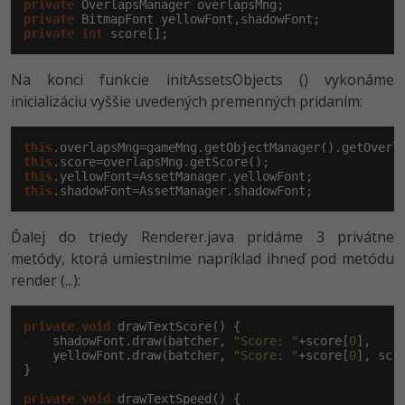
private
private
private
int
 score[];
Na konci funkcie initAssetsObjects () vykonáme
inicializáciu vyššie uvedených premenných pridaním:
this
this
this
this
.shadowFont=AssetManager.shadowFont;
Ďalej do triedy Renderer.java pridáme 3 privátne
metódy, ktorá umiestnime napríklad ihneď pod metódu
render (...):
private
void
 drawTextScore() {

    shadowFont.draw(batcher, 
"Score: "
+score[
0
],    
    yellowFont.draw(batcher, 
"Score: "
+score[
0
], scr
}

private
void
 drawTextSpeed() {
