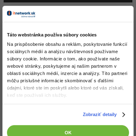
Pridáme importy a uložíme. Čo nám zostáva ďalej?
Založiť inštanciu našej triedy OverlapsManager­.java,
zavolať jej metódy update (...) a clickedPosition (...),
otvoríme triedu ObjectManager.java, kde k deklaráciám
Táto webstránka používa súbory cookies
premenných pridáme:
Na prispôsobenie obsahu a reklám, poskytovanie funkcií
sociálnych médií a analýzu návštevnosti používame
private
 OverlapsManager overlapsMng;
súbory cookie. Informácie o tom, ako používate naše
webové stránky, poskytujeme aj našim partnerom v
Na koniec konstruktoru pridáme:
oblasti sociálnych médií, inzercie a analýzy. Títo partneri
môžu príslušné informácie skombinovať s ďalšími
this
.overlapsMng=
new
 OverlapsManager(food);
údajmi, ktoré ste im poskytli alebo ktoré od vás získali,
keď ste používali ich služby.
Na koniec funkcie update (...) pridáme:
Zobraziť detaily
overlapsMng.update(delta);
Na začiatok funkcie receivePosition (...) pridáme:
OK