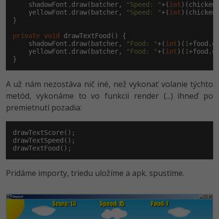
    shadowFont.draw(batcher, 
"Speed: "
+(
int
)(chicken
    yellowFont.draw(batcher, 
"Speed: "
+(
int
)(chicken
}

private
void
 drawTextFood() {

    shadowFont.draw(batcher, 
"Food: "
+(
int
)(
1
+food.g
    yellowFont.draw(batcher, 
"Food: "
+(
int
)(
1
+food.g
}
A už nám nezostáva nič iné, než vykonať volanie týchto
metód, vykonáme to vo funkcii render (...) ihneď po
premietnutí pozadia:
drawTextScore();

drawTextSpeed();

drawTextFood();
Pridáme importy, triedu uložíme a apk. spustíme.