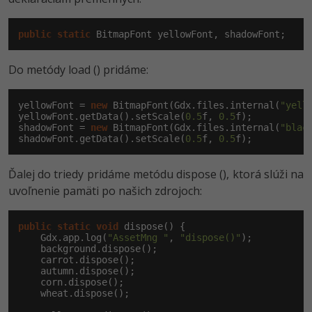
UML
-41%
Algoritmy
public
static
 BitmapFont yellowFont, shadowFont;
-10%
Umelá inteligencia
Do metódy load () pridáme:
Pre deti
yellowFont = 
new
 BitmapFont(Gdx.files.internal(
"yell
yellowFont.getData().setScale(
0.5
f, 
0.5
f);

shadowFont = 
new
 BitmapFont(Gdx.files.internal(
"blac
Viac
shadowFont.getData().setScale(
0.5
f, 
0.5
f);
Fórum
Ďalej do triedy pridáme metódu dispose (), ktorá slúži na
uvoľnenie pamäti po našich zdrojoch:
Kurzy e-commerce
public
static
void
 dispose() {

Testovanie softvéru
    Gdx.app.log(
"AssetMng "
, 
"dispose()"
);

Kurzy dizajnu
    background.dispose();

-30%
    carrot.dispose();

-80%
Marketing
HTML/CSS
Príbehy absolventov
    autumn.dispose();

    corn.dispose();

-80%
    wheat.dispose();

WordPress
Blog
Photoshop