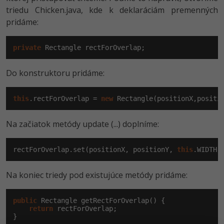
triedu Chicken.java, kde k deklaráciám premenných
pridáme:
private
 Rectangle rectForOverlap;
Do konstruktoru pridáme:
this
.rectForOverlap = 
new
 Rectangle(positionX,positi
Na začiatok metódy update (...) doplníme:
rectForOverlap.set(positionX, positionY, 
this
.WIDTH,
Na koniec triedy pod existujúce metódy pridáme:
public
 Rectangle getRectForOverlap() {

return
 rectForOverlap;

}