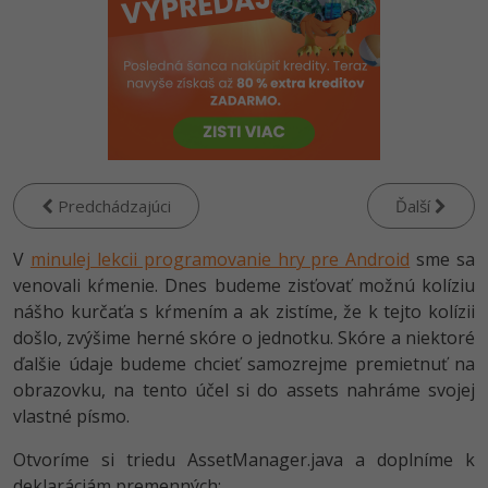
-80%
Python
-80%
JavaScript
-80%
PHP
-80%
C++
Predchádzajúci
Ďalší
-80%
Swift
V
minulej lekcii programovanie hry pre Android
sme sa
-80%
venovali kŕmenie. Dnes budeme zisťovať možnú kolíziu
Kotlin
nášho kurčaťa s kŕmením a ak zistíme, že k tejto kolízii
-80%
Céčko
došlo, zvýšime herné skóre o jednotku. Skóre a niektoré
ďalšie údaje budeme chcieť samozrejme premietnuť na
VB.NET
obrazovku, na tento účel si do assets nahráme svojej
vlastné písmo.
SQL
Otvoríme si triedu AssetManager.java a doplníme k
-80%
deklaráciám premenných: