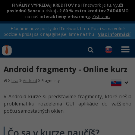
FINÁLNY VÝPREDAJ KREDITOV
na ITnetwork je tu. Využi
poslednú šancu
a získaj až
80 % extra kreditov ZADARMO
na náš
interaktívny e-learning
.
Zisti viac:
Hľadáme nové posily do ITnetwork tímu. Pozri sa na voľné
pozície a pridaj sa k najagilnejšej firme na trhu -
Viac informácií
.
Kurzy Úrad Práce
Od
0 EUR
Android fragmenty - Online kurz
Prihlásiť sa
|
Registrovať
IT e-learning
Rekvalifikačné kurzy
Java
Android
Fragmenty
hradené úradom práce
Kurzy programovania
V Android kurze si predstavíme fragmenty, ktoré riešia
Ako začať?
problematiku rozdelenia GUI aplikácie do väčšieho
počtu samostatných okien.
-80%
Java
-80%
C# .NET
Čo sa v kurze naučíš?