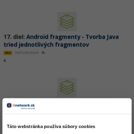
17. diel:
Android fragmenty - Tvorba Java
tried jednotlivých fragmentov
Nehodnotené
PRO
18. diel:
Android fragmenty - Vzhľad aktivity
pre viac fragmentov
Nehodnotené
PRO
Táto webstránka používa súbory cookies