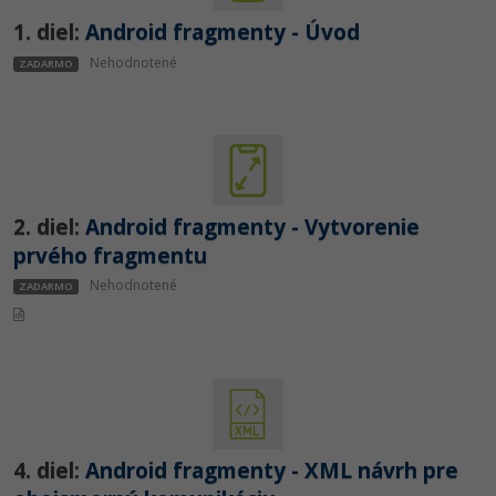
UML
1. diel:
Android fragmenty - Úvod
-41%
Algoritmy
Nehodnotené
ZADARMO
-10%
Umelá inteligencia
Pre deti
Viac
2. diel:
Android fragmenty - Vytvorenie
prvého fragmentu
Fórum
Nehodnotené
ZADARMO
Kurzy e-commerce
Testovanie softvéru
Kurzy dizajnu
-30%
-80%
Marketing
HTML/CSS
Príbehy absolventov
4. diel:
Android fragmenty - XML návrh pre
-80%
WordPress
Blog
Photoshop