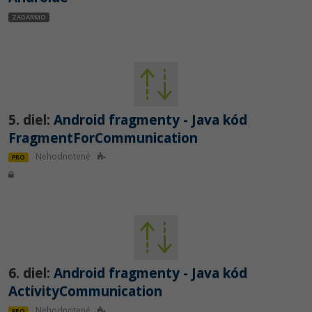
Siete
Ostatné
ZADARMO
Kybernetická bezpečnost
Fórum
Elektronický podpis
Windows
5. diel:
Android fragmenty - Java kód
FragmentForCommunication
Nehodnotené
PRO
6. diel:
Android fragmenty - Java kód
ActivityCommunication
Nehodnotené
PRO