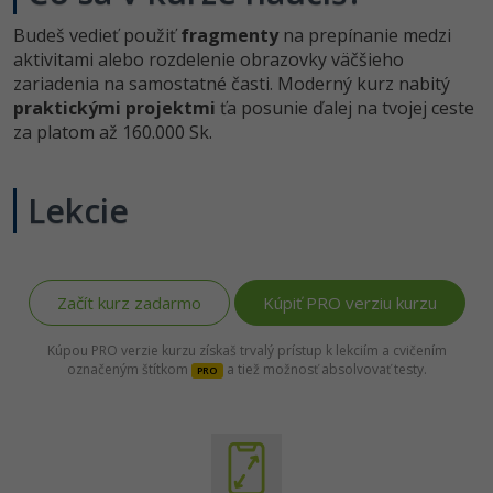
-80%
Python
Budeš vedieť použiť
fragmenty
na prepínanie medzi
aktivitami alebo rozdelenie obrazovky väčšieho
-80%
JavaScript
zariadenia na samostatné časti. Moderný kurz nabitý
praktickými projektmi
ťa posunie ďalej na tvojej ceste
-80%
za platom až 160.000 Sk.
PHP
-80%
C++
Lekcie
-80%
Swift
-80%
Kotlin
Začít kurz zadarmo
Kúpiť PRO verziu kurzu
-80%
Céčko
Kúpou PRO verzie kurzu získaš trvalý prístup k lekciím a cvičením
označeným štítkom
a tiež možnosť absolvovať testy.
PRO
VB.NET
SQL
-80%