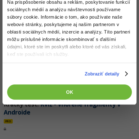
Na prispôsobenie obsahu a reklám, poskytovanie funkcií
sociálnych médií a analýzu návštevnosti používame
súbory cookie. Informácie o tom, ako používate naše
webové stránky, poskytujeme aj našim partnerom v
oblasti sociálnych médií, inzercie a analýzy. Títo partneri
19. diel:
Android fragmenty - Java kód
môžu príslušné informácie skombinovať s ďalšími
aktivity pre viac fragmentov
údajmi, ktoré ste im poskytli alebo ktoré od vás získali,
Nehodnotené
PRO
keď ste používali ich služby.
Zobraziť detaily
OK
Krátký test:
Kvíz - Vnorené fragmenty v
Androide
PRO