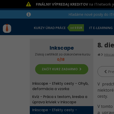
FINÁLNY VÝPREDAJ KREDITOV
na ITnetwork je
Hľadáme nové posily do ITne
KURZY ÚRAD PRÁCE
IT E-LEARNING
od
0 EUR
8. di
Inkscape
Získaj certifikát za dokončenie kurzu
Inksca
Kvíz - Práca so štvorcom,
0/18
kruhom a hviezdou v Inkscape
ZAČÍT KURZ ZADARMO
Riešené úlohy k 1. – 5. lekcii
Pre
Inkscape
Inkscape - Efekty cesty - Ohyb,
V predc
deformácia a vzorka
niektoré
cesty.
Kvíz - Práca s textom, kresba a
úprava kriviek v Inkscape
V tomto 
Inkscape - Efekty cesty -
a upravo