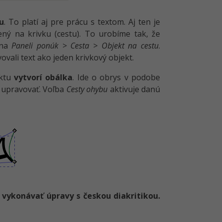
u
. To platí aj pre prácu s textom. Aj ten je
ný na krivku (cestu). To urobíme tak, že
 na
Paneli ponúk
>
Cesta
>
Objekt na cestu
.
ovali text ako jeden krivkový objekt.
ektu
vytvorí obálka
. Ide o obrys v podobe
) upravovať. Voľba
Cesty ohybu
aktivuje danú
 vykonávať úpravy s českou diakritikou.