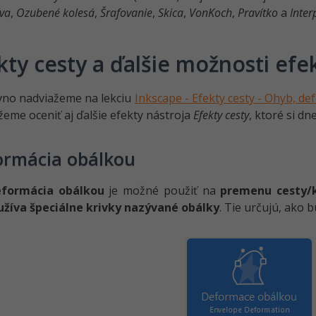
íva
,
Ozubené kolesá
,
Šrafovanie
,
Skica
,
VonKoch
,
Pravítko
a
Inter
kty cesty a ďalšie možnosti efe
vno nadviažeme na lekciu
Inkscape - Efekty cesty - Ohyb, de
žeme oceniť aj ďalšie efekty nástroja
Efekty cesty
, ktoré si d
ormácia obálkou
formácia obálkou
je možné použiť na
premenu cesty/k
užíva špeciálne krivky nazývané obálky
. Tie určujú, ako