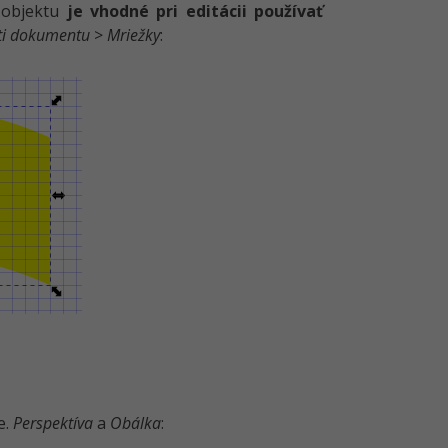
k objektu
je vhodné pri editácii používať
ti dokumentu
>
Mriežky
:
e.
Perspektíva
a
Obálka
: