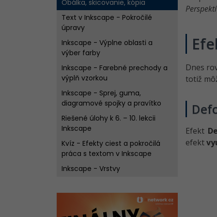
Obálka, skicovanie, kópia
Perspekt
Text v Inkscape - Pokročilé
úpravy
Efe
Inkscape - Výplne oblasti a
výber farby
Dnes ro
Inkscape - Farebné prechody a
výplň vzorkou
totiž mô
Inkscape - Sprej, guma,
diagramové spojky a pravítko
Def
Riešené úlohy k 6. – 10. lekcii
Inkscape
Efekt
De
efekt
vy
Kvíz - Efekty ciest a pokročilá
práca s textom v Inkscape
Inkscape - Vrstvy
Inkscape - Orez a Maska
Inkscape - Snap a usporiadanie
objektov