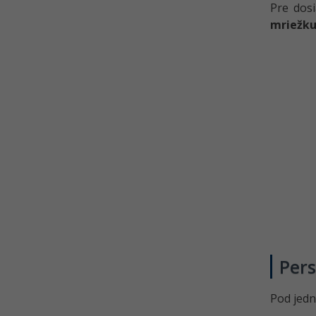
Pre dosi
mriežk
Per
Pod jedn