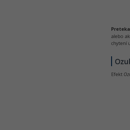
Preteka
alebo ak
chytení u
Ozu
Efekt
Oz