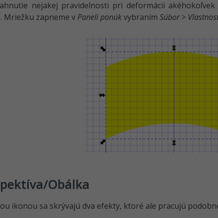
ahnutie nejakej pravidelnosti pri deformácii akéhokoľve
u
. Mriežku zapneme v
Paneli ponúk
vybraním
Súbor
>
Vlastnos
spektíva/Obálka
ou ikonou sa skrývajú dva efekty, ktoré ale pracujú podobn