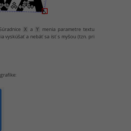
 Súradnice
a
menia parametre textu
X
Y
a vyskúšať a nebáť sa ísť s myšou (tzn. pri
grafike: