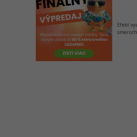
Kvíz - Výplň objektov, prechody,
vzorky a nástroje v Inkscape
Riešené úlohy k 11. – 15. lekcii
Efekt vy
Inkscape
smeroch.
Kvíz - Práca s vrstvami, Orezom
a Maskou v Inkscape
Kvíz - Inkscape