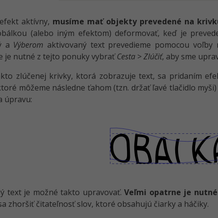
efekt aktívny,
musíme mať objekty prevedené na krivk
bálkou (alebo iným efektom) deformovať, keď je prevede
ý a
Výberom
aktivovaný text prevedieme pomocou voľby
 je nutné z tejto ponuky vybrať
Cesta
>
Zlúčiť
, aby sme uprav
kto zlúčenej krivky, ktorá zobrazuje text, sa pridaním ef
 ktoré môžeme následne ťahom (tzn. držať ľavé tlačidlo myši
a úpravu:
ý text je možné takto upravovať.
Veľmi opatrne je nutné
a zhoršiť čitateľnosť slov, ktoré obsahujú čiarky a háčiky.