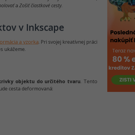
polovať
a
Zošiť čiastkové cesty
.
ktov v Inkscape
formácia a vzorka
. Pri svojej kreatívnej práci
nes ukážeme.
rivky objektu do určitého tvaru
. Tento
 bude cesta deformovaná: