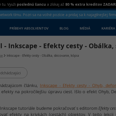
 tu. Využi
poslednú šancu
a získaj až
80 % extra kreditov ZADA
twork tímu. Pozri sa na voľné pozície a pridaj sa k najagilnejšej firm
PRÍBEHY ABSOLVENTOV
BLOG
MÉDIÁ
KARIÉRA
el - Inkscape - Efekty cesty - Obálka
pe
Inkscape - Efekty cesty - Obálka, skicovanie, kópia
dchádzajúci
hádzajúcom článku,
Inkscape - Efekty cesty - Ohyb, defo
 efekty na pokročilejšiu úpravu ciest. Išlo o efekt Ohyb, 
Inkscape tutoriále budeme pokračovať s editorom
Efekty ces
vať efekty na krivkách (cestách) objektov. V tejto lekcii