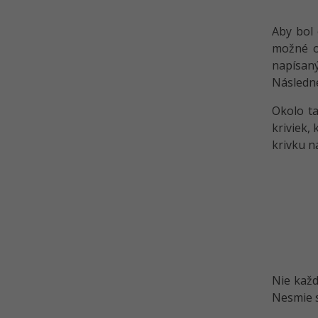
Aby bol 
možné o
napísan
Následne
Okolo ta
kriviek,
krivku n
Nie každ
Nesmie s