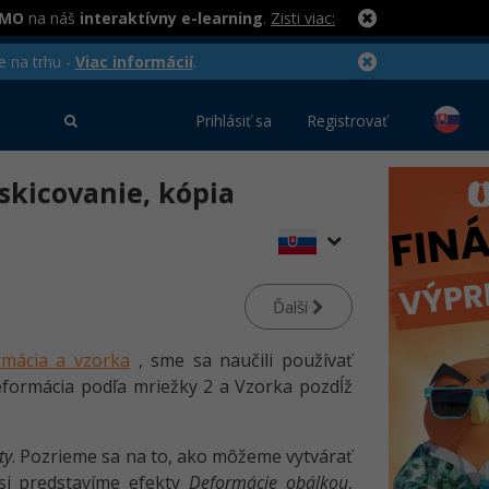
RMO
na náš
interaktívny e-learning
.
Zisti viac:
e na trhu -
Viac informácií
.
Prihlásiť sa
Registrovať
, skicovanie, kópia
Ďalší
rmácia a vzorka
, sme sa naučili používať
Deformácia podľa mriežky 2 a Vzorka pozdĺž
ty
. Pozrieme sa na to, ako môžeme vytvárať
 si predstavíme efekty
Deformácie obálkou
,