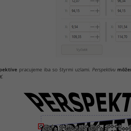
pektíve
pracujeme iba so štyrmi uzlami.
Perspektívu
môžem
ť
.