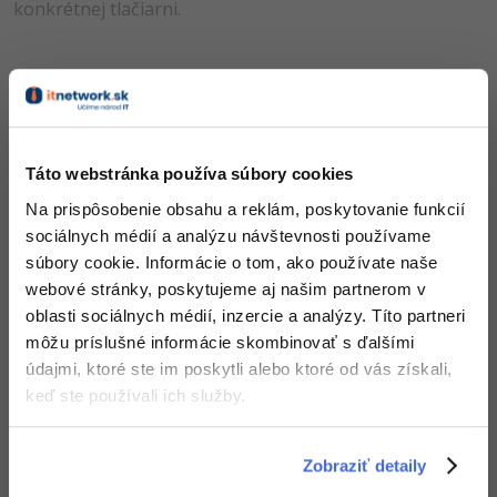
konkrétnej tlačiarni.
...koniec náhľadu článku...
Táto webstránka používa súbory cookies
Pokračuj ďalej
Na prispôsobenie obsahu a reklám, poskytovanie funkcií
sociálnych médií a analýzu návštevnosti používame
Kúpiť PRO verziu kurzu
súbory cookie. Informácie o tom, ako používate naše
webové stránky, poskytujeme aj našim partnerom v
oblasti sociálnych médií, inzercie a analýzy. Títo partneri
Vedomosti v hodnote stoviek tisíc získaš za pár eur
môžu príslušné informácie skombinovať s ďalšími
Došiel si až sem a to je super! Veríme, že ti prvé lekcie
údajmi, ktoré ste im poskytli alebo ktoré od vás získali,
ukázali niečo nového a užitočného.
keď ste používali ich služby.
Chceš v kurze pokračovať? Prejdi do
prémiové sekcie
.
Zobraziť detaily
Obsah článku spadá pod licenciu
Premium
, kúpou článku súhlasíš