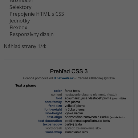
Boxmodel
UML
Linux a UNIX
Video
Selektory
-41%
Prepojenie HTML s CSS
Algoritmy
Siete
Ostatné
Jednotky
-10%
Flexbox
Umelá inteligencia
Kybernetická bezpečnost
Fórum
Responzívny dizajn
Pre deti
Elektronický podpis
Náhľad strany 1/4:
Príbehy absolventov
Viac
Windows
Blog
Médiá
Fórum
Kariéra