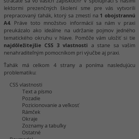
strácate sa vo vašich zápiskoch? V spolupráci s našimi
-80%
lektormi prezenčných školení sme pre vás vytvorili
-80%
Python
WordPress
Photoshop
prepracovaný ťahák, ktorý sa zmestí na
1 obojstrannú
-80%
-30%
-80%
A4
. Práve toto množstvo informácií sa nám v praxi
JavaScript
SEO
Adobe Illustrator
preukázalo ako ideálne na udržanie pojmov jedného
-80%
-30%
PHP
tematického okruhu v hlave. Pomôže vám uložiť si tie
UX
Adobe Lightroom
najdôležitejšie CSS 3 vlastnosti
a stane sa vašim
-80%
-15%
C++
nenahraditeľným pomocníkom pri výučbe aj praxi.
Business
Adobe XD
-80%
Ťahák má celkom 4 strany a poníma nasledujúcu
-30%
-25%
Swift
Copywriting
Adobe InDesign
problematiku:
-80%
-80%
Kotlin
MS Office
Adobe After Effects
CSS vlastnosti
Text a písmo
-80%
-80%
Céčko
Google Dokumenty
Pozadie
Blender
Pozicionovanie a veľkosť
VB.NET
Time management
Rámček
Inkscape
Okraje
-80%
SQL
Zoznamy a tabuľky
Fórum
Fotografovanie
Ostatné
-80%