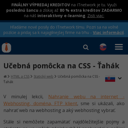
FINÁLNY VÝPREDAJ KREDITOV
na ITnetwork je tu. Využi
poslednú šancu
a získaj až
80 % extra kreditov ZADARMO
na náš
interaktívny e-learning
.
Zisti viac:
Hľadáme nové posily do ITnetwork tímu. Pozri sa na voľné
pozície a pridaj sa k najagilnejšej firme na trhu -
Viac informácií
.
Kurzy Úrad Práce
Od
0 EUR
Učebná pomôcka na CSS - Ťahák
Prihlásiť sa
|
Registrovať
IT e-learning
Rekvalifikačné kurzy
HTML a CSS
Statický web
Učebná pomôcka na CSS -
hradené úradom práce
Ťahák
Kurzy programovania
Ako začať?
V minulej lekcii,
Nahranie webu na internet -
Kurzy e-commerce
Webhosting, doména, FTP klient
, sme si ukázali, ako
-80%
Java
Testovanie softvéru
nahrať web na webhosting a aký webhosting vybrať.
Kurzy dizajnu
-80%
-30%
Stále si nemôžete zapamätať najdôležitejšie pojmy a
-80%
C# .NET
Marketing
HTML/CSS