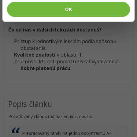
so
zmluvnými podmienkami
.
OK
Čo od nás v ďalších lekciách dostaneš?
Prístup k jednotlivým lekciám podľa spôsobu
obstarania.
Kvalitné znalosti
v oblasti IT.
Zručnosti, ktoré ti pomôžu získať vysnívanú a
dobre platenú prácu
.
Popis článku
Požadovaný článok má nasledujúci obsah:
Prepracovaný ťahák na jednu obojstrannú A4.