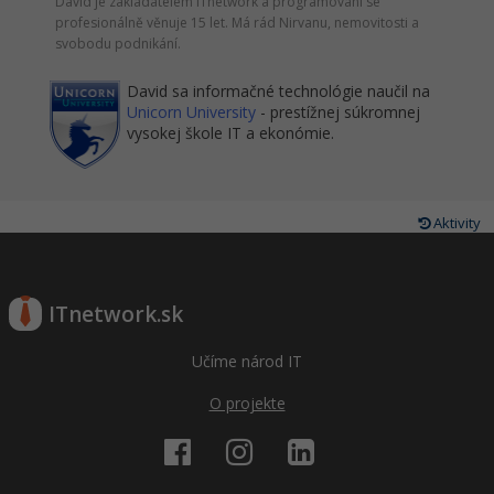
David je zakladatelem ITnetwork a programování se
profesionálně věnuje 15 let. Má rád Nirvanu, nemovitosti a
svobodu podnikání.
David sa informačné technológie naučil na
Unicorn University
- prestížnej súkromnej
vysokej škole IT a ekonómie.
Aktivity
ITnetwork.sk
Učíme národ IT
O projekte