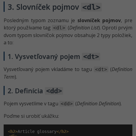
3. Slovníček pojmov
<dl>
Posledným typom zoznamu je
slovníček pojmov
, pre
ktorý používame tag
(
Definition List
). Oproti prvým
<dl>
dvom typom slovníčok pojmov obsahuje 2 typy položiek,
a to:
1. Vysvetľovaný pojem
<dt>
Vysvetľovaný pojem vkladáme to tagu
(
Definition
<dt>
Term
).
2. Definícia
<dd>
Pojem vysvetlíme v tagu
(
Definition Definition
).
<dd>
Poďme si urobiť ukážku:
<h2>
Article glossary
</h2>