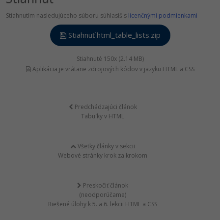
Stiahnutím nasledujúceho súboru súhlasíš s
licenčnými podmienkami
Stiahnuť html_table_lists.zip
Stiahnuté 150x (2.14 MB)
Aplikácia je vrátane zdrojových kódov v jazyku HTML a CSS
Predchádzajúci článok
Tabuľky v HTML
Všetky články v sekcii
Webové stránky krok za krokom
Preskočiť článok
(neodporúčame)
Riešené úlohy k 5. a 6. lekcii HTML a CSS