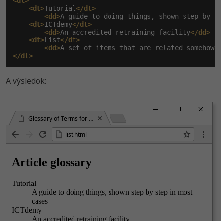
<dl>
<dt>
Tutorial
</dt>
<dd>
A guide to doing things, shown step by s
<dt>
ICTdemy
</dt>
<dd>
An accredited retraining facility
</dd>
<dt>
List
</dt>
<dd>
A set of items that are related somehow
<
</dl>
A výsledok:
Glossary of Terms for the Article
list.html