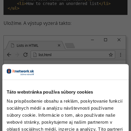
<li>
How to create an unordered list
</li>
</ul>
Uložíme. A výstup vyzerá takto:
Lists in HTML
list.html
Táto webstránka používa súbory cookies
Na prispôsobenie obsahu a reklám, poskytovanie funkcií
sociálnych médií a analýzu návštevnosti používame
Pomocou
sa často rieši navigačné menu, počas
<ul>
súbory cookie. Informácie o tom, ako používate naše
kurzu si to ukážeme.
webové stránky, poskytujeme aj našim partnerom v
oblasti sociálnych médií, inzercie a analýzy. Títo partneri