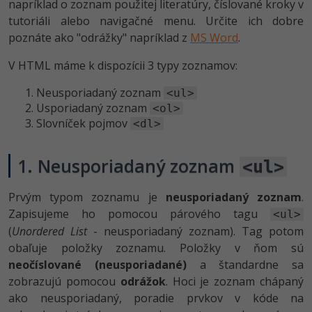
napríklad o zoznam použitej literatúry, číslované kroky v
tutoriáli alebo navigačné menu. Určite ich dobre
poznáte ako "odrážky" napríklad z
MS Word
.
V HTML máme k dispozícii 3 typy zoznamov:
Neusporiadaný zoznam
<ul>
Usporiadaný zoznam
<ol>
Slovníček pojmov
<dl>
1. Neusporiadaný zoznam
<ul>
Prvým typom zoznamu je
neusporiadaný zoznam
.
Zapisujeme ho pomocou párového tagu
<ul>
(
Unordered List
- neusporiadaný zoznam). Tag potom
obaľuje položky zoznamu. Položky v ňom sú
neočíslované (neusporiadané)
a štandardne sa
zobrazujú pomocou
odrážok
. Hoci je zoznam chápaný
ako neusporiadaný, poradie prvkov v kóde na