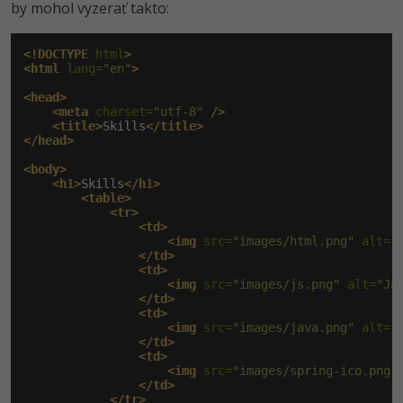
by mohol vyzerať takto:
<!DOCTYPE
 html
>
<html
 lang=
"en"
>
<head>
<meta
 charset=
"utf-8"
/>
<title>
Skills
</title>
</head>
<body>
<h1>
Skills
</h1>
<table>
<tr>
<td>
<img
 src=
"images/html.png"
 alt=
"
</td>
<td>
<img
 src=
"images/js.png"
 alt=
"Ja
</td>
<td>
<img
 src=
"images/java.png"
 alt=
"
</td>
<td>
<img
 src=
"images/spring-ico.png"
</td>
</tr>