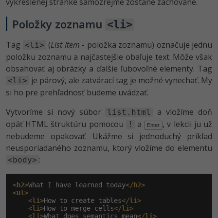
vykreslenej stránke samozrejme zostane zachované.
Položky zoznamu
<li>
Tag
(
List Item
- položka zoznamu) označuje jednu
<li>
položku zoznamu a najčastejšie obaľuje text. Môže však
obsahovať aj obrázky a ďalšie ľubovoľné elementy. Tag
je párový, ale zatvárací tag je možné vynechať. My
<li>
si ho pre prehľadnosť budeme uvádzať.
Vytvoríme si nový súbor
a vložíme doň
list.html
opäť HTML štruktúru pomocou
a
, v lekcii ju už
!
Enter
nebudeme opakovať. Ukážme si jednoduchý príklad
neusporiadaného zoznamu, ktorý vložíme do elementu
:
<body>
<h2>
What I have learned today
</h2>
<ul>
<li>
How to create tables
</li>
<li>
How to merge cells
</li>
<li>
What does semantics mean
</li>