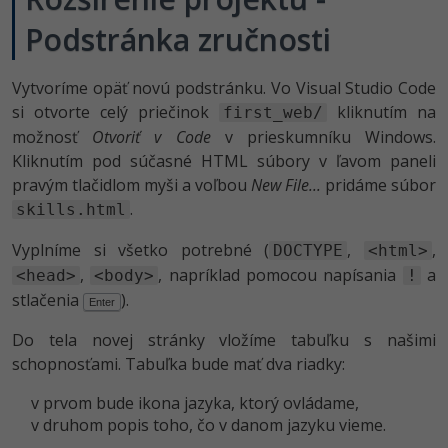
UML
Linux a UNIX
Video
Podstránka zručnosti
-41%
Algoritmy
Siete
Ostatné
-10%
Vytvoríme opäť novú podstránku. Vo Visual Studio Code
Umelá inteligencia
Kybernetická bezpečnost
Fórum
si otvorte celý priečinok
kliknutím na
first_web/
možnosť
Otvoriť v Code
v prieskumníku Windows.
Pre deti
Elektronický podpis
Príbehy absolventov
Kliknutím pod súčasné HTML súbory v ľavom paneli
pravým tlačidlom myši a voľbou
New File...
pridáme súbor
Viac
Windows
Blog
.
skills.html
Médiá
Fórum
Vyplníme si všetko potrebné (
,
,
DOCTYPE
<html>
Kariéra
,
, napríklad pomocou napísania
a
<head>
<body>
!
stlačenia
).
Enter
Do tela novej stránky vložíme tabuľku s našimi
schopnosťami. Tabuľka bude mať dva riadky:
v prvom bude ikona jazyka, ktorý ovládame,
v druhom popis toho, čo v danom jazyku vieme.