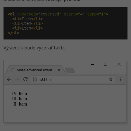
<ol
 reversed=
"reversed"
 start=
"4"
 type=
"I"
>
<li>
Item
</li>
<li>
Item
</li>
<li>
Item
</li>
</ol>
Výsledok bude vyzerať takto:
More advanced example of HTML lists
list.html