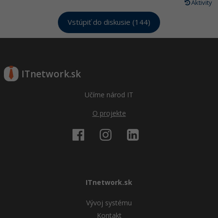
Aktivity
Vstúpiť do diskusie (144)
ITnetwork.sk
Učíme národ IT
O projekte
ITnetwork.sk
Vývoj systému
Kontakt