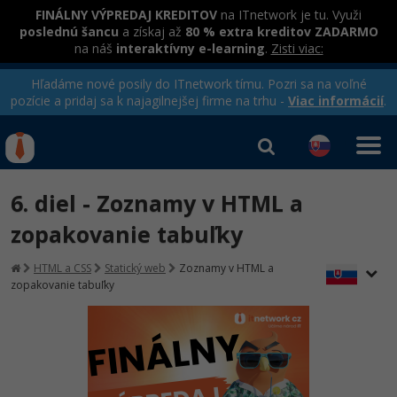
FINÁLNY VÝPREDAJ KREDITOV
na ITnetwork je tu. Využi
poslednú šancu
a získaj až
80 % extra kreditov ZADARMO
na náš
interaktívny e-learning
.
Zisti viac:
Hľadáme nové posily do ITnetwork tímu. Pozri sa na voľné
pozície a pridaj sa k najagilnejšej firme na trhu -
Viac informácií
.
Kurzy Úrad Práce
Od
0 EUR
6. diel - Zoznamy v HTML a
Prihlásiť sa
|
Registrovať
IT e-learning
Rekvalifikačné kurzy
zopakovanie tabuľky
hradené úradom práce
Kurzy programovania
HTML a CSS
Statický web
Zoznamy v HTML a
zopakovanie tabuľky
Ako začať?
Kurzy e-commerce
-80%
Java
Testovanie softvéru
Kurzy dizajnu
-80%
-30%
-80%
C# .NET
Marketing
HTML/CSS