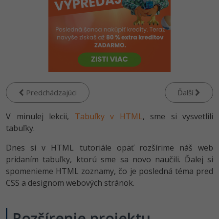
-80%
-80%
Python
WordPress
Photoshop
-80%
-30%
-80%
JavaScript
SEO
Adobe Illustrator
-80%
-30%
PHP
UX
Adobe Lightroom
-80%
-15%
C++
Business
Adobe XD
Predchádzajúci
Ďalší
-80%
-30%
-25%
Swift
Copywriting
Adobe InDesign
V minulej lekcii,
Tabuľky v HTML
, sme si vysvetlili
-80%
-80%
tabuľky.
Kotlin
MS Office
Adobe After Effects
-80%
Dnes si v HTML tutoriále opäť rozšírime náš web
-80%
Céčko
Google Dokumenty
Blender
pridaním tabuľky, ktorú sme sa novo naučili. Ďalej si
spomenieme HTML zoznamy, čo je posledná téma pred
VB.NET
Time management
Inkscape
CSS a designom webových stránok.
-80%
SQL
Fórum
Fotografovanie
Rozšírenie projektu -
-80%