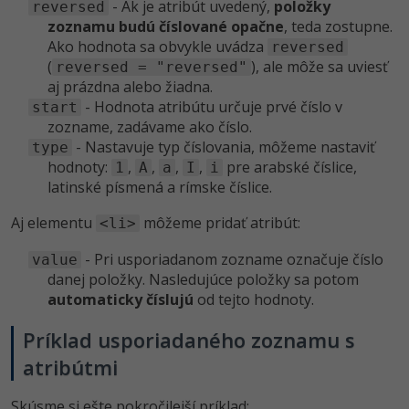
- Ak je atribút uvedený,
položky
reversed
zoznamu budú číslované opačne
, teda zostupne.
Ako hodnota sa obvykle uvádza
reversed
(
), ale môže sa uviesť
reversed = "reversed"
aj prázdna alebo žiadna.
- Hodnota atribútu určuje prvé číslo v
start
zozname, zadávame ako číslo.
- Nastavuje typ číslovania, môžeme nastaviť
type
hodnoty:
,
,
,
,
pre arabské číslice,
1
A
a
I
i
latinské písmená a rímske číslice.
Aj elementu
môžeme pridať atribút:
<li>
- Pri usporiadanom zozname označuje číslo
value
danej položky. Nasledujúce položky sa potom
automaticky číslujú
od tejto hodnoty.
Príklad usporiadaného zoznamu s
atribútmi
Skúsme si ešte pokročilejší príklad: