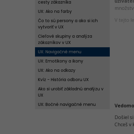
užívate
cesty zákazníka
množstvo
UX: Ako na farby
V tejto 
Čo to sú persony a ako si ich
vytvoriť v UX
Cieľové skupiny a analýza
zákazníkov v UX
UX: Navigačné menu
UX: Emotikony a ikony
UX: Ako na odkazy
Kvíz - História odboru UX
Ako si urobiť základnú analýzu v
UX
UX: Bočné navigačné menu
Vedomost
Interakčný dizajn v UX
Došiel s
UX: Ako vybudovať dôveru
Chceš v 
užívateľa