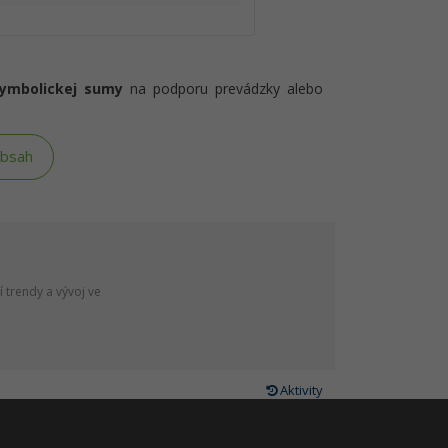
symbolickej sumy
na podporu prevádzky alebo
obsah
 trendy a vývoj ve
Aktivity