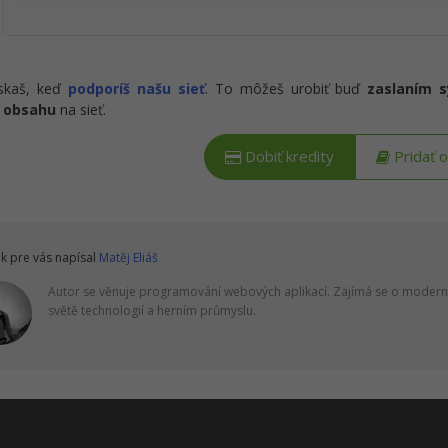
ískaš, keď
podporíš našu sieť
. To môžeš urobiť buď
zaslaním 
 obsahu
na sieť.
Dobiť kredity
Pridať 
k pre vás napísal
Matěj Eliáš
Autor se věnuje programování webových aplikací. Zajímá se o moderní
světě technologií a herním průmyslu.