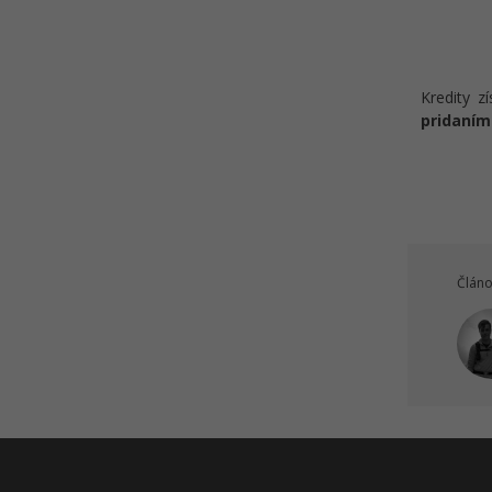
informačná architektúra v UX
Historické základy odboru UX
Kvíz - Webový design,
Maslowova teória webdesignu v
Kredity z
UX
pridaním
Návrh užívateľského rozhrania v
UX
Kvíz - Testovanie a budovanie
dôvery používateľa v UX
Kvíz - Softvér, tvorba tlačidiel a
Článo
farby v UX
Kvíz - Mapovanie cesty
zákazníka a cieľovej skupiny v UX
Kvíz - Formuláre, chybové hlášky
a navigačné menu v UX
Kvíz - Konštrukčné systémy v UX
Kvíz - Návrh užívateľského