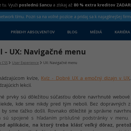
 tu. Využi
poslednú šancu
a získaj až
80 % extra kreditov ZADA
twork tímu. Pozri sa na voľné pozície a pridaj sa k najagilnejšej firm
PRÍBEHY ABSOLVENTOV
BLOG
MÉDIÁ
KARIÉRA
el - UX: Navigačné menu
 CSS
User Experience
UX: Navigačné menu
hádzajúcom kvíze,
Kvíz - Dobré UX a emočný dizajn v UX
ajúcich lekcií.
é prvky sú dôležitou súčasťou dobre navrhnuté webové st
iekde, kde sme nikdy pred tým neboli. Bez dopravných z
 by sme ťažko došli. Rovnako dôležité je správne navrh
ľa sú spojené s hľadaním príslušné podstránky v menu
od aplikácie, na ktorý treba klásť veľký dôraz, preto