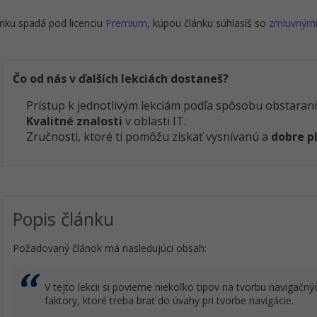
nku spadá pod licenciu
Premium
, kúpou článku súhlasíš so
zmluvným
Čo od nás v ďalších lekciách dostaneš?
Prístup k jednotlivým lekciám podľa spôsobu obstarani
Kvalitné znalosti
v oblasti IT.
Zručnosti, ktoré ti pomôžu získať vysnívanú a
dobre p
Popis článku
Požadovaný článok má nasledujúci obsah:
V tejto lekcii si povieme niekoľko tipov na tvorbu navigačn
faktory, ktoré treba brať do úvahy pri tvorbe navigácie.