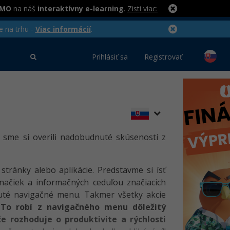
RMO
na náš
interaktívny e-learning
.
Zisti viac:
e na trhu -
Viac informácií
.
Prihlásiť sa
Registrovať
, sme si overili nadobudnuté skúsenosti z
ránky alebo aplikácie. Predstavme si ísť
načiek a informačných ceduľou značiacich
nuté navigačné menu. Takmer všetky akcie
.
To robí z navigačného menu dôležitý
že rozhoduje o produktivite a rýchlosti