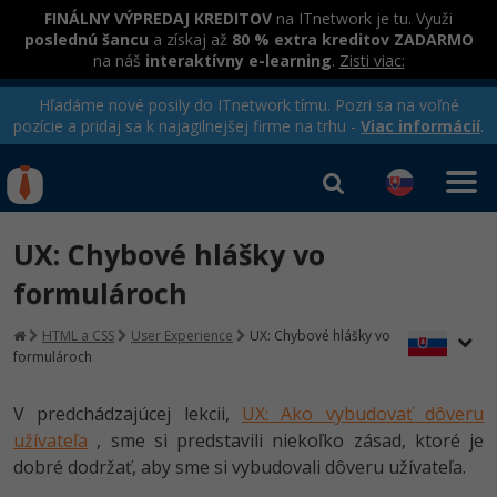
FINÁLNY VÝPREDAJ KREDITOV
na ITnetwork je tu. Využi
poslednú šancu
a získaj až
80 % extra kreditov ZADARMO
na náš
interaktívny e-learning
.
Zisti viac:
Hľadáme nové posily do ITnetwork tímu. Pozri sa na voľné
pozície a pridaj sa k najagilnejšej firme na trhu -
Viac informácií
.
Kurzy Úrad Práce
Od
0 EUR
UX: Chybové hlášky vo
Prihlásiť sa
|
Registrovať
IT e-learning
Rekvalifikačné kurzy
formulároch
hradené úradom práce
Kurzy programovania
HTML a CSS
User Experience
UX: Chybové hlášky vo
formulároch
Ako začať?
Kurzy e-commerce
-80%
V predchádzajúcej lekcii,
UX: Ako vybudovať dôveru
Java
Testovanie softvéru
užívateľa
, sme si predstavili niekoľko zásad, ktoré je
-80%
dobré dodržať, aby sme si vybudovali dôveru užívateľa.
-30%
C# .NET
Marketing