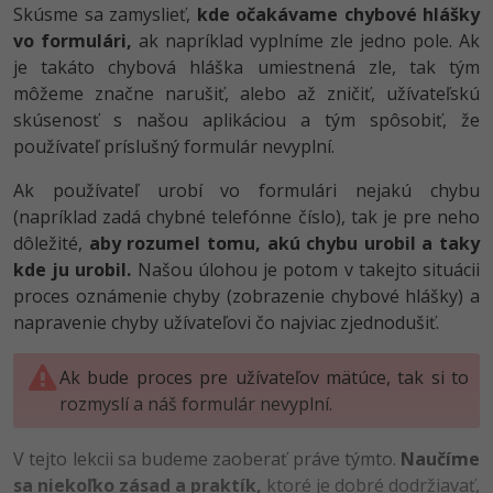
Skúsme sa zamyslieť,
kde očakávame chybové hlášky
-80%
Python
WordPress
vo formulári,
ak napríklad vyplníme zle jedno pole. Ak
je takáto chybová hláška umiestnená zle, tak tým
-80%
-30%
JavaScript
SEO
môžeme značne narušiť, alebo až zničiť, užívateľskú
skúsenosť s našou aplikáciou a tým spôsobiť, že
-80%
PHP
UX
používateľ príslušný formulár nevyplní.
-80%
C++
Business
Ak používateľ urobí vo formulári nejakú chybu
(napríklad zadá chybné telefónne číslo), tak je pre neho
-80%
-30%
Swift
Copywriting
dôležité,
aby rozumel tomu, akú chybu urobil a taky
kde ju urobil.
Našou úlohou je potom v takejto situácii
-80%
-80%
Kotlin
MS Office
proces oznámenie chyby (zobrazenie chybové hlášky) a
napravenie chyby užívateľovi čo najviac zjednodušiť.
-80%
Céčko
Google Dokumenty
Ak bude proces pre užívateľov mätúce, tak si to
VB.NET
Time management
rozmyslí a náš formulár nevyplní.
SQL
Fórum
V tejto lekcii sa budeme zaoberať práve týmto.
Naučíme
sa niekoľko zásad a praktík,
ktoré je dobré dodržiavať,
-80%