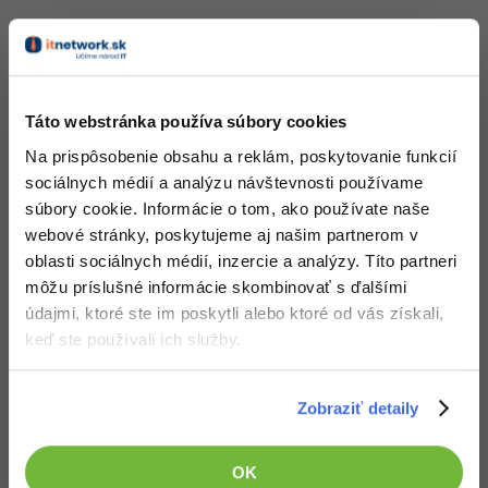
-15%
Adobe XD
Obsah článku spadá pod licenciu
Premium
, kúpou článku súhlasíš
so
zmluvnými podmienkami
.
-25%
Adobe InDesign
Táto webstránka používa súbory cookies
Adobe After Effects
Čo od nás v ďalších lekciách dostaneš?
Na prispôsobenie obsahu a reklám, poskytovanie funkcií
-80%
Prístup k jednotlivým lekciám podľa spôsobu
sociálnych médií a analýzu návštevnosti používame
Blender
obstarania.
súbory cookie. Informácie o tom, ako používate naše
Kvalitné znalosti
v oblasti IT.
webové stránky, poskytujeme aj našim partnerom v
Inkscape
Zručnosti, ktoré ti pomôžu získať vysnívanú a
oblasti sociálnych médií, inzercie a analýzy. Títo partneri
dobre platenú prácu
.
-80%
môžu príslušné informácie skombinovať s ďalšími
Fotografovanie
údajmi, ktoré ste im poskytli alebo ktoré od vás získali,
Video
keď ste používali ich služby.
Ostatné
Popis článku
Zobraziť detaily
Fórum
Požadovaný článok má nasledujúci obsah:
OK