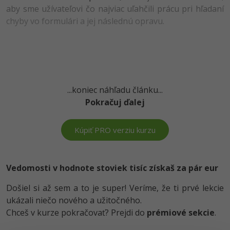
UML
Linux a UNIX
aby sme užívateľovi čo najviac uľahčili prácu pri hľadaní
-41%
chyby vo formulári a jej následnú opravu.
Algoritmy
Siete
-10%
Umelá inteligencia
Kybernetická bezpečnost
Pre deti
Elektronický podpis
...koniec náhľadu článku...
Viac
Windows
Pokračuj ďalej
Fórum
Kurzy dizajnu
Kúpiť PRO verziu kurzu
-80%
HTML/CSS
Príbehy absolventov
Vedomosti v hodnote stoviek tisíc získaš za pár eur
-80%
Blog
Photoshop
Došiel si až sem a to je super! Veríme, že ti prvé lekcie
Médiá
-80%
Adobe Illustrator
ukázali niečo nového a užitočného.
Chceš v kurze pokračovať? Prejdi do
prémiové sekcie
.
Kariéra
-30%
Adobe Lightroom