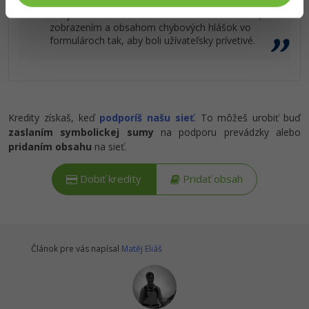
V tejto lekcii sa budeme zaoberať umiestnením,
zobrazením a obsahom chybových hlášok vo
formulároch tak, aby boli užívateľsky prívetivé.
Kredity získaš, keď
podporíš našu sieť
. To môžeš urobiť buď
zaslaním symbolickej sumy
na podporu prevádzky alebo
pridaním obsahu
na sieť.
Dobiť kredity
Pridať obsah
Článok pre vás napísal
Matěj Eliáš