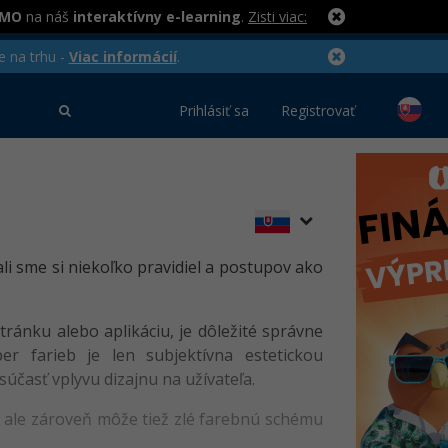
RMO
na náš
interaktívny e-learning
.
Zisti viac:
e na trhu -
Viac informácií
.
Prihlásiť sa
Registrovať
ali sme si niekoľko pravidiel a postupov ako
ránku alebo aplikáciu, je dôležité správne
er farieb je len subjektívna estetickou
súčasť vplyvu dizajnu na užívateľa.
, ale zároveň môže tiež zlé farebnú schému