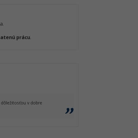
a.
latenú prácu
.
 dôležitosťou v dobre