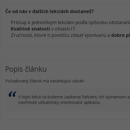
Čo od nás v ďalších lekciách dostaneš?
Prístup k jednotlivým lekciám podľa spôsobu obstarani
Kvalitné znalosti
v oblasti IT.
Zručnosti, ktoré ti pomôžu získať vysnívanú a
dobre p
Popis článku
Požadovaný článok má nasledujúci obsah:
V tejto lekcii sa budeme zaoberať farbami, ich významom a
navrhnuté užívateľsky orientované aplikáciu.