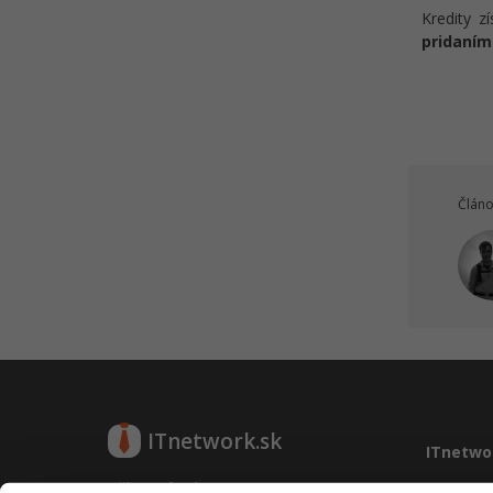
Maslowova pyramída
Kredity z
webdesignu v UX
pridaním
Kvíz - Interakčný dizajn a
informačná architektúra v UX
Historické základy odboru UX
Kvíz - Webový design,
Maslowova teória webdesignu v
UX
Článo
Návrh užívateľského rozhrania v
UX
Kvíz - Testovanie a budovanie
dôvery používateľa v UX
Kvíz - Softvér, tvorba tlačidiel a
farby v UX
Kvíz - Mapovanie cesty
zákazníka a cieľovej skupiny v UX
ITnetwork.sk
ITnetwo
Kvíz - Formuláre, chybové hlášky
a navigačné menu v UX
Učíme národ IT