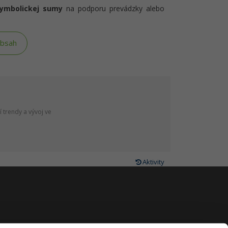
symbolickej sumy
na podporu prevádzky alebo
obsah
 trendy a vývoj ve
Aktivity