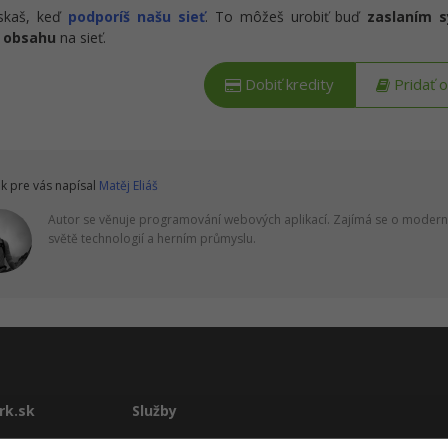
ískaš, keď
podporíš našu sieť
. To môžeš urobiť buď
zaslaním 
 obsahu
na sieť.
Dobiť kredity
Pridať 
k pre vás napísal
Matěj Eliáš
Autor se věnuje programování webových aplikací. Zajímá se o moderní
světě technologií a herním průmyslu.
rk.sk
Služby