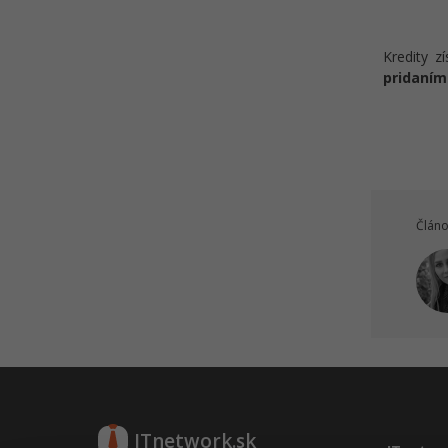
Kredity z
pridaním
Článo
ITnetwork.sk