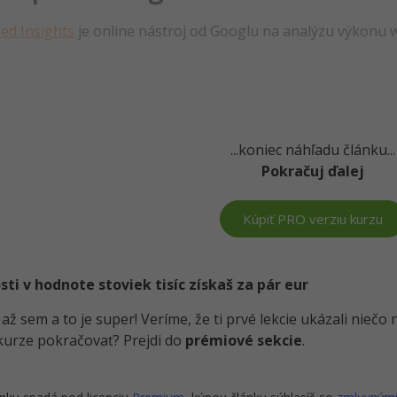
ed Insights
je online nástroj od Googlu na analýzu výkonu 
...koniec náhľadu článku...
Pokračuj ďalej
Kúpiť PRO verziu kurzu
i v hodnote stoviek tisíc získaš za pár eur
i až sem a to je super! Veríme, že ti prvé lekcie ukázali nieč
kurze pokračovať? Prejdi do
prémiové sekcie
.