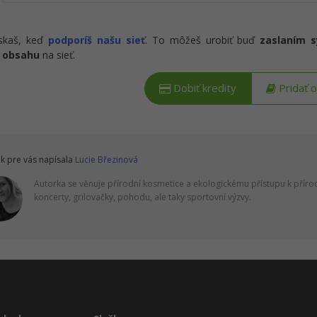
ískaš, keď
podporíš našu sieť
. To môžeš urobiť buď
zaslaním 
 obsahu
na sieť.
Dobiť kredity
Pridať 
k pre vás napísala
Lucie Březinová
Autorka se věnuje přírodní kosmetice a ekologickému přístupu k příro
koncerty, grilovačky, pohodu, ale taky sportovní výzvy.