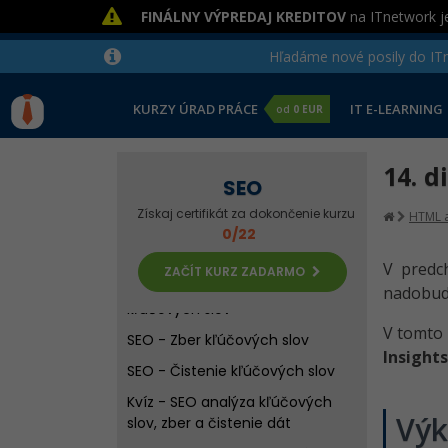
FINÁLNY VÝPREDAJ KREDITOV
na ITnetwork je
SEO - Linkbuilding a spätné
odkazy
Hľadáme nové posily do ITne
Kvíz - Úvod do SEO, vyhľadávače
a linkbuilding
KURZY ÚRAD PRÁCE
IT E-LEARNING
od
0 EUR
SEO - Optimalizácia štruktúry
webu
14. d
SEO - Optimalizácia HTML
SEO
štruktúry
Získaj certifikát za dokončenie kurzu
HTML a
0/22
Kvíz - SEO štruktúra webu a
HTML
V predc
ZAČÍT KURZ ZADARMO
SEO - Úvod do analýzy
nadobudn
kľúčových slov
V tomto
SEO - Zber kľúčových slov
Insights
SEO - Čistenie kľúčových slov
Kvíz - SEO analýza kľúčových
Vý
slov, zber a čistenie dát