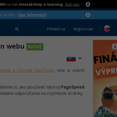
RMO
na náš
interaktívny e-learning
.
Zisti viac:
e na trhu -
Viac informácií
.
Prihlásiť sa
Registrovať
kon webu
NOVÉ
onsole a Chrome DevTools
, sme si overili
kážeme si, ako používať nástroj
PageSpeed
ákladné odporúčania na zrýchlenie stránky.