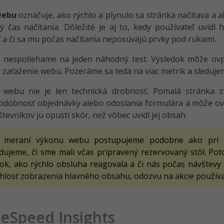
webu
označuje, ako rýchlo a plynulo sa stránka načítava a a
ý čas načítania. Dôležité je aj to, kedy používateľ uvidí
 a či sa mu počas načítania neposúvajú prvky pod rukami.
 nespoliehame na jeden náhodný test. Výsledok môže ovplyv
 zaťaženie webu. Pozeráme sa teda na viac metrík a sleduje
ť webu nie je len technická drobnosť. Pomalá stránka z
dobnosť objednávky alebo odoslania formulára a môže ovply
števníkov ju opustí skôr, než vôbec uvidí jej obsah.
i meraní výkonu webu postupujeme podobne ako pri ho
edujeme, či sme mali včas pripravený rezervovaný stôl. Pot
stok, ako rýchlo obsluha reagovala a či nás počas návštevy
hlosť zobrazenia hlavného obsahu, odozvu na akcie používate
eSpeed Insights