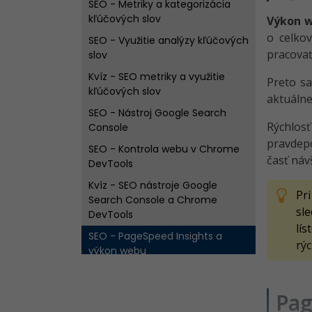
SEO - Metriky a kategorizácia
kľúčových slov
Výkon 
o celkov
SEO - Využitie analýzy kľúčových
pracovať
slov
Kvíz - SEO metriky a využitie
Preto sa
kľúčových slov
aktuálne
SEO - Nástroj Google Search
Rýchlos
Console
pravdepo
SEO - Kontrola webu v Chrome
časť náv
DevTools
Kvíz - SEO nástroje Google
Pr
Search Console a Chrome
sl
DevTools
lí
SEO - PageSpeed Insights a
rýc
výkon webu
SEO - Kontrola stránky v Ahrefs
SEO Toolbar
Pag
SEO - Optimalizácia pre AI