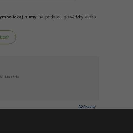
symbolickej sumy
na podporu prevádzky alebo
obsah
dě. Má ráda
Aktivity