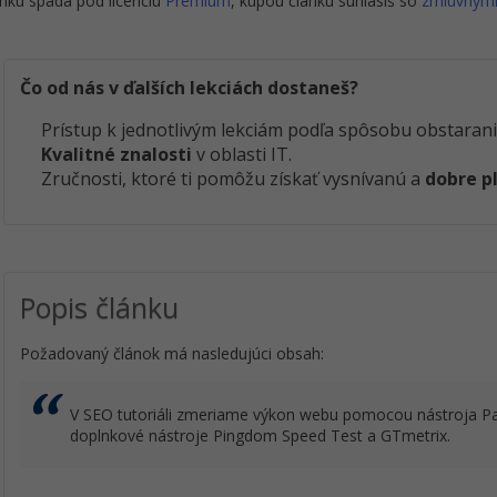
nku spadá pod licenciu
Premium
, kúpou článku súhlasíš so
zmluvným
Čo od nás v ďalších lekciách dostaneš?
Prístup k jednotlivým lekciám podľa spôsobu obstarani
Kvalitné znalosti
v oblasti IT.
Zručnosti, ktoré ti pomôžu získať vysnívanú a
dobre p
Popis článku
Požadovaný článok má nasledujúci obsah:
V SEO tutoriáli zmeriame výkon webu pomocou nástroja Pa
doplnkové nástroje Pingdom Speed Test a GTmetrix.