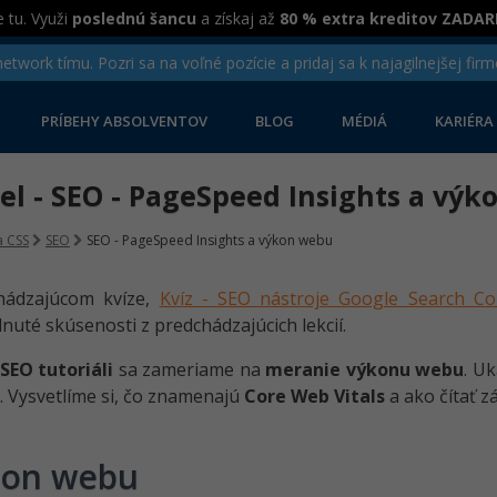
 tu. Využi
poslednú šancu
a získaj až
80 % extra kreditov ZADA
twork tímu. Pozri sa na voľné pozície a pridaj sa k najagilnejšej firm
PRÍBEHY ABSOLVENTOV
BLOG
MÉDIÁ
KARIÉRA
iel - SEO - PageSpeed Insights a vý
 CSS
SEO
SEO - PageSpeed Insights a výkon webu
hádzajúcom kvíze,
Kvíz - SEO nástroje Google Search C
uté skúsenosti z predchádzajúcich lekcií.
SEO tutoriáli
sa zameriame na
meranie výkonu webu
. U
. Vysvetlíme si, čo znamenajú
Core Web Vitals
a ako čítať z
kon webu