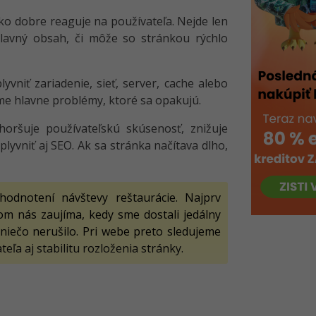
ko dobre reaguje na používateľa. Nejde len
 hlavný obsah, či môže so stránkou rýchlo
niť zariadenie, sieť, server, cache alebo
me hlavne problémy, ktoré sa opakujú.
horšuje používateľskú skúsenosť, znižuje
vniť aj SEO. Ak sa stránka načítava dlho,
dnotení návštevy reštaurácie. Najprv
om nás zaujíma, kedy sme dostali jedálny
 niečo nerušilo. Pri webe preto sledujeme
ľa aj stabilitu rozloženia stránky.