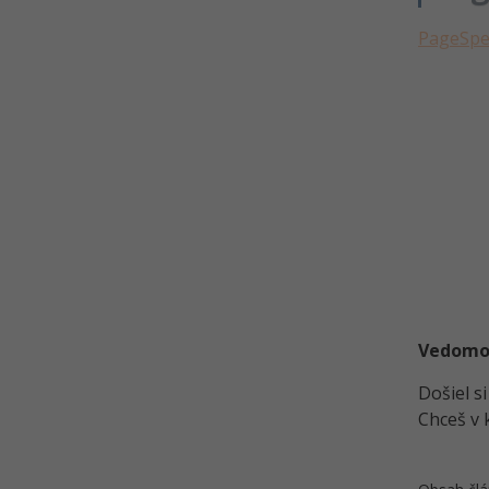
vyhľadávače
PageSpe
Kvíz - SEO
Vedomost
Došiel s
Chceš v 