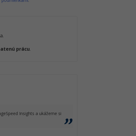
i podmienkami
.
a.
latenú prácu
.
geSpeed Insights a ukážeme si