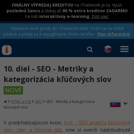
FINÁLNY VÝPREDAJ KREDITOV
na ITnetwork je tu. Využi
poslednú šancu
a získaj až
80 % extra kreditov ZADARMO
na náš
interaktívny e-learning
.
Zisti viac:
Hľadáme nové posily do ITnetwork tímu. Pozri sa na voľné
pozície a pridaj sa k najagilnejšej firme na trhu -
Viac informácií
.
Kurzy Úrad Práce
Od
0 EUR
10. diel - SEO - Metriky a
Prihlásiť sa
|
Registrovať
IT e-learning
Rekvalifikačné kurzy
kategorizácia kľúčových slov
hradené úradom práce
Kurzy programovania
NOVÉ
Ako začať?
HTML a CSS
SEO
SEO - Metriky a kategorizácia
Kurzy e-commerce
kľúčových slov
-80%
Java
Testovanie softvéru
V predchádzajúcom kvíze,
Kvíz - SEO analýza kľúčových
-80%
-30%
C# .NET
Marketing
slov, zber a čistenie dát
, sme si overili nadobudnuté