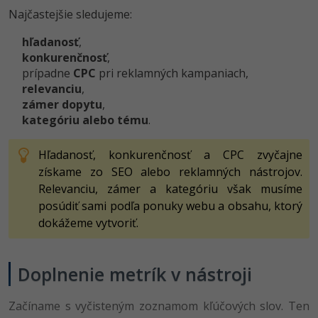
UML
Linux a UNIX
Najčastejšie sledujeme:
-41%
Algoritmy
Siete
hľadanosť
,
konkurenčnosť
,
-10%
Umelá inteligencia
Kybernetická bezpečnost
prípadne
CPC
pri reklamných kampaniach,
relevanciu
,
Pre deti
zámer dopytu
Elektronický podpis
,
kategóriu alebo tému
.
Viac
Windows
Hľadanosť, konkurenčnosť a CPC zvyčajne
Fórum
získame zo SEO alebo reklamných nástrojov.
Kurzy dizajnu
Relevanciu, zámer a kategóriu však musíme
-80%
posúdiť sami podľa ponuky webu a obsahu, ktorý
HTML/CSS
Príbehy absolventov
dokážeme vytvoriť.
-80%
Blog
Photoshop
Médiá
-80%
Doplnenie metrík v nástroji
Adobe Illustrator
Kariéra
-30%
Začíname s vyčisteným zoznamom kľúčových slov. Ten
Adobe Lightroom