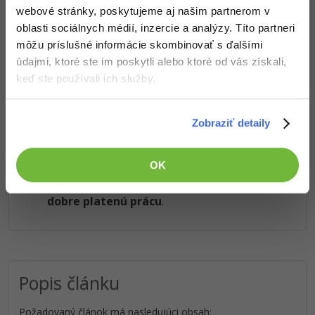
webové stránky, poskytujeme aj našim partnerom v
oblasti sociálnych médií, inzercie a analýzy. Títo partneri
Obsah článku spadá pod licenciu
Premium III
, kúpou článku
môžu príslušné informácie skombinovať s ďalšími
súhlasíš so
zmluvnými podmienkami
.
údajmi, ktoré ste im poskytli alebo ktoré od vás získali,
keď ste používali ich služby.
Čo od nás v ďalších lekciách dostaneš?
Zobraziť detaily
Prístup k jednotlivým lekciám podľa spôsobu
obstarania.
OK
Kvalitné znalosti
v oblasti IT.
Zručnosti, ktoré ti pomôžu získať vysnívanú a
dobre platenú prácu
.
Popis článku
Požadovaný článok má nasledujúci obsah: