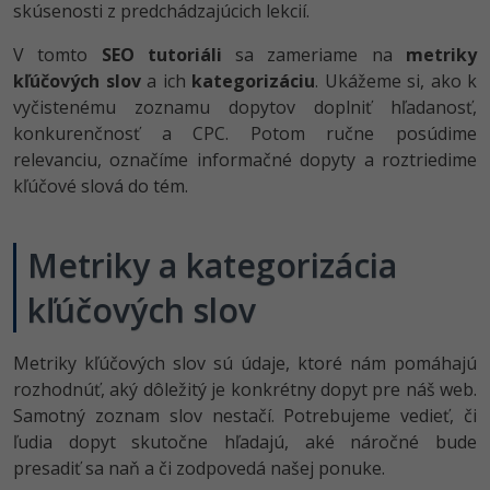
skúsenosti z predchádzajúcich lekcií.
-80%
Python
WordPress
V tomto
SEO tutoriáli
sa zameriame na
metriky
-80%
-30%
kľúčových slov
JavaScript
a ich
kategorizáciu
. Ukážeme si, ako k
SEO
vyčistenému zoznamu dopytov doplniť hľadanosť,
-80%
PHP
konkurenčnosť a CPC. Potom ručne posúdime
UX
relevanciu, označíme informačné dopyty a roztriedime
-80%
C++
kľúčové slová do tém.
Business
-80%
-30%
Swift
Copywriting
Metriky a kategorizácia
-80%
-80%
Kotlin
MS Office
kľúčových slov
-80%
Céčko
Google Dokumenty
Metriky kľúčových slov sú údaje, ktoré nám pomáhajú
rozhodnúť, aký dôležitý je konkrétny dopyt pre náš web.
VB.NET
Time management
Samotný zoznam slov nestačí. Potrebujeme vedieť, či
SQL
ľudia dopyt skutočne hľadajú, aké náročné bude
Fórum
presadiť sa naň a či zodpovedá našej ponuke.
-80%