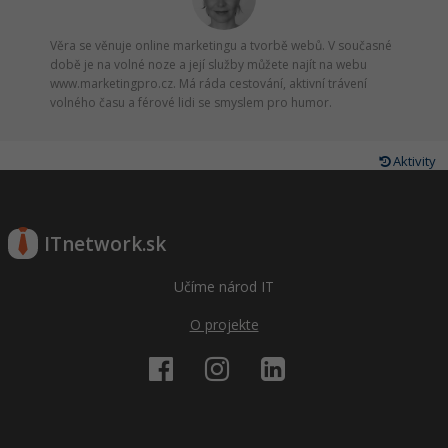
Věra se věnuje online marketingu a tvorbě webů. V současné
době je na volné noze a její služby můžete najít na webu
www.marketingpro.cz. Má ráda cestování, aktivní trávení
volného času a férové lidi se smyslem pro humor.
Aktivity
ITnetwork.sk
Učíme národ IT
O projekte