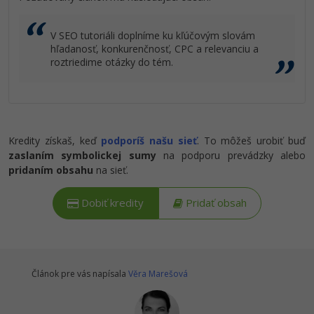
V SEO tutoriáli doplníme ku kľúčovým slovám
hľadanosť, konkurenčnosť, CPC a relevanciu a
roztriedime otázky do tém.
Kredity získaš, keď
podporíš našu sieť
. To môžeš urobiť buď
zaslaním symbolickej sumy
na podporu prevádzky alebo
pridaním obsahu
na sieť.
Dobiť kredity
Pridať obsah
Článok pre vás napísala
Věra Marešová