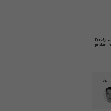
Kredity z
pridaním
Článo