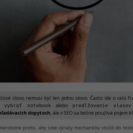
účové slovo nemusí byť len jedno slovo. Často ide o celú f
alebo
 vybrať notebook
predlžovanie vlasov
hľadávacích dopytoch
, ale v SEO sa bežne používa pojem kľ
nerobíme preto, aby sme výrazy mechanicky vložili do textu.