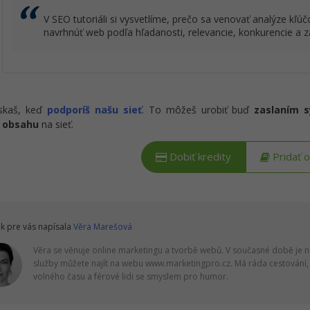
V SEO tutoriáli si vysvetlíme, prečo sa venovať analýze kľ
navrhnúť web podľa hľadanosti, relevancie, konkurencie a 
ískaš, keď
podporíš našu sieť
. To môžeš urobiť buď
zaslaním 
 obsahu
na sieť.
Dobiť kredity
Pridať 
k pre vás napísala
Věra Marešová
Věra se věnuje online marketingu a tvorbě webů. V současné době je na
služby můžete najít na webu www.marketingpro.cz. Má ráda cestování, a
volného času a férové lidi se smyslem pro humor.