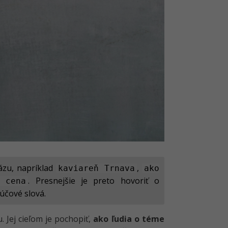
rázu, napríklad
,
kaviareň Trnava
ako
. Presnejšie je preto hovoriť o
 cena
účové slová.
 Jej cieľom je pochopiť,
ako ľudia o téme