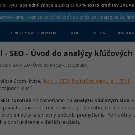
 tu. Využi
poslednú šancu
a získaj až
80 % extra kreditov ZADA
twork tímu. Pozri sa na voľné pozície a pridaj sa k najagilnejšej firm
PRÍBEHY ABSOLVENTOV
BLOG
MÉDIÁ
KARIÉRA
el - SEO - Úvod do analýzy kľúčových
 CSS
SEO
SEO - Úvod do analýzy kľúčových slov
hádzajúcom kvíze,
Kvíz - SEO štruktúra webu a HTML
,
ajúcich lekcií.
o
SEO tutoriáli
sa zameriame na
analýzu kľúčových slov
. 
pomáha navrhnúť obsah webu podľa toho, čo ľudia skutočn
problematiky a správny spôsob premýšľania. Konkrétny pos
h slov si ukážeme v ďalších lekciách.