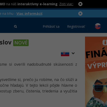
RMO
na náš
interaktívny e-learning
.
Zisti viac:
e na trhu -
Viac informácií
.
Prihlásiť sa
Registrovať
 slov
NOVÉ
 sme si overili nadobudnuté skúsenosti z
Vysvetlíme si, prečo ju robíme, na čo slúži a
e hľadajú. V tejto lekcii pôjde hlavne o
tup zberu, čistenia, triedenia a využitia