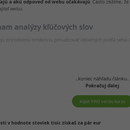
ajú a akú odpoveď od webu očakávajú
. Často zistíme, ž
jiteľ webu.
am analýzy kľúčových slov
jú prirodzenú tendenciu posudzovať ostatných podľa seba. 
...koniec náhľadu článku...
Pokračuj ďalej
Kúpiť PRO verziu kurzu
i v hodnote stoviek tisíc získaš za pár eur