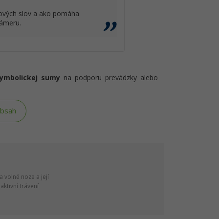
účových slov a ako pomáha
zámeru.
symbolickej sumy
na podporu prevádzky alebo
obsah
 volné noze a její
ktivní trávení