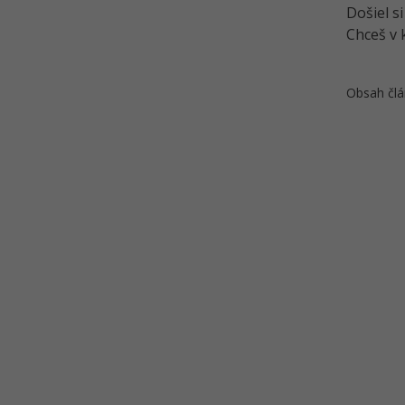
Došiel s
Chceš v 
Obsah člá