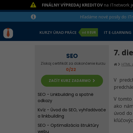
FINÁLNY VÝPREDAJ KREDITOV
na ITnetwork je
Hľadáme nové posily do ITne
KURZY ÚRAD PRÁCE
IT E-LEARNING
od
0 EUR
SEO - Úvod do optimalizácie
7. di
webov pre vyhľadávače
SEO
SEO - Internetové vyhľadávače
Získaj certifikát za dokončenie kurzu
HTML a
0/22
a PageRank
SEO - Algoritmy Google a kvalita
V predc
ZAČÍT KURZ ZADARMO
výsledkov
predchádz
SEO - Linkbuilding a spätné
V tomt
odkazy
ako nám 
Kvíz - Úvod do SEO, vyhľadávače
úvod do 
a linkbuilding
kľúčovýc
SEO - Optimalizácia štruktúry
webu