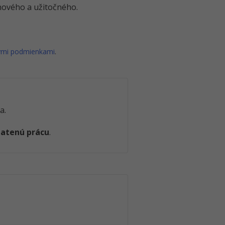
o nového a užitočného.
ými podmienkami
.
a.
latenú prácu
.