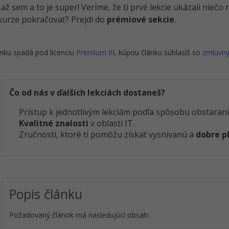
i až sem a to je super! Veríme, že ti prvé lekcie ukázali nieč
kurze pokračovať? Prejdi do
prémiové sekcie
.
nku spadá pod licenciu
Premium III
, kúpou článku súhlasíš so
zmluvn
Čo od nás v ďalších lekciách dostaneš?
Prístup k jednotlivým lekciám podľa spôsobu obstarani
Kvalitné znalosti
v oblasti IT.
Zručnosti, ktoré ti pomôžu získať vysnívanú a
dobre p
Popis článku
Požadovaný článok má nasledujúci obsah: