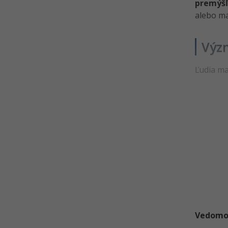
premýšľ
alebo ma
Význ
Ľudia ma
Vedomost