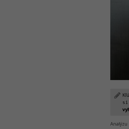
SEO - Nástroj Google Search
Console
SEO - Kontrola webu v Chrome
DevTools
Kvíz - SEO nástroje Google
Search Console a Chrome
DevTools
SEO - PageSpeed Insights a
výkon webu
SEO - Kontrola stránky v Ahrefs
SEO Toolbar
SEO - Optimalizácia pre AI
vyhľadávače
Kľ
Kvíz - SEO
si
vy
Analýzu 