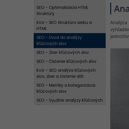
Ana
SEO - Optimalizácia HTML
štruktúry
Analýza
Kvíz - SEO štruktúra webu a
HTML
vyhľadá
jednotli
SEO - Úvod do analýzy
kľúčových slov
SEO - Zber kľúčových slov
SEO - Čistenie kľúčových slov
Kvíz - SEO analýza kľúčových
slov, zber a čistenie dát
SEO - Metriky a kategorizácia
kľúčových slov
SEO - Využitie analýzy kľúčových
slov
Kvíz - SEO metriky a využitie
kľúčových slov