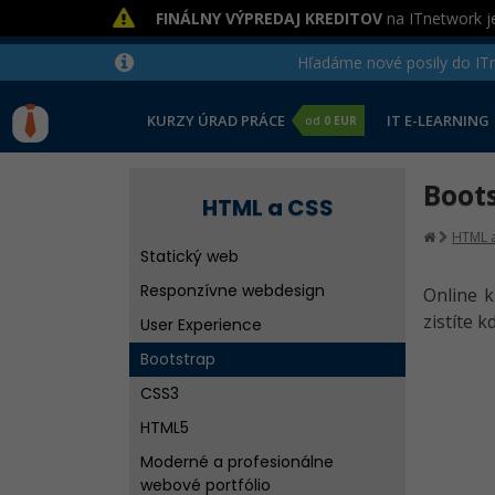
FINÁLNY VÝPREDAJ KREDITOV
na ITnetwork je
Hľadáme nové posily do ITne
KURZY ÚRAD PRÁCE
IT E-LEARNING
od
0 EUR
Boot
HTML a CSS
HTML a
Statický web
Responzívne webdesign
Online k
zistíte 
User Experience
Bootstrap
CSS3
HTML5
Moderné a profesionálne
webové portfólio