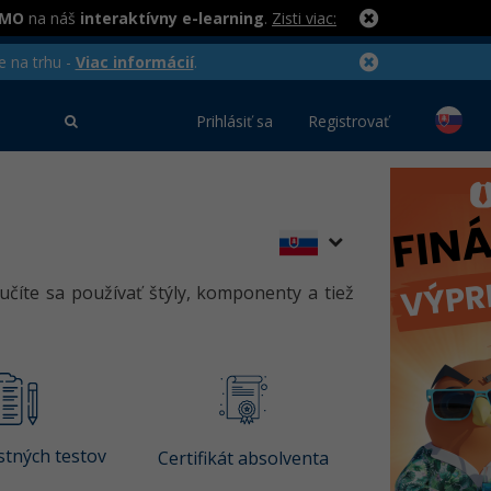
RMO
na náš
interaktívny e-learning
.
Zisti viac:
e na trhu -
Viac informácií
.
Prihlásiť sa
Registrovať
íte sa používať štýly, komponenty a tiež
tných testov
Certifikát absolventa