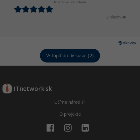
Užívateľské hodnotenie:
2 hlasov
.
Aktivity
Vstúpiť do diskusie (2)
ITnetwork.sk
Učíme národ IT
O projekte