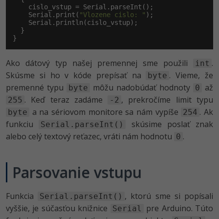
    cislo_vstup = Serial.parseInt();

    Serial.print(
"Vlozene cislo: "
);

    Serial.println(cislo_vstup);

  }

}
Ako dátový typ našej premennej sme použili
.
int
Skúsme si ho v kóde prepísať na
. Vieme, že
byte
premenné typu
môžu nadobúdať hodnoty
až
byte
0
. Keď teraz zadáme
, prekročíme limit typu
255
-2
a na sériovom monitore sa nám vypíše
. Ak
byte
254
funkciu
skúsime poslať znak
Serial.parseInt()
alebo celý textový reťazec, vráti nám hodnotu
.
0
Parsovanie vstupu
Funkcia
, ktorú sme si popísali
Serial.parseInt()
vyššie, je súčasťou knižnice
pre Arduino. Túto
Serial