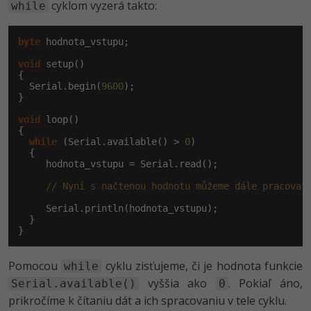
cyklom vyzerá takto:
while
byte
 hodnota_vstupu;

void
 setup()

{

  Serial.begin(
9600
);

}

void
 loop()

{

while
 (Serial.available() > 
0
)

  {

     hodnota_vstupu = Serial.read();

// Nyní s načtenou hodnotu můžeme dále pracovat
     Serial.println(hodnota_vstupu);

  }

}
Pomocou
cyklu zisťujeme, či je hodnota funkcie
while
vyššia ako
. Pokiaľ áno,
Serial.available()
0
prikročíme k čítaniu dát a ich spracovaniu v tele cyklu.