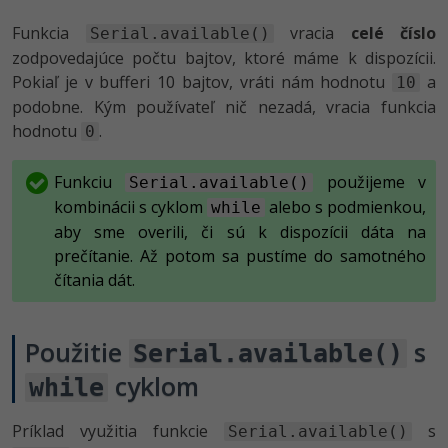
Funkcia
vracia
celé číslo
Serial.available()
zodpovedajúce počtu bajtov, ktoré máme k dispozícii.
Pokiaľ je v bufferi 10 bajtov, vráti nám hodnotu
a
10
podobne. Kým používateľ nič nezadá, vracia funkcia
hodnotu
.
0
Funkciu
použijeme v
Serial.available()
kombinácii s cyklom
alebo s podmienkou,
while
aby sme overili, či sú k dispozícii dáta na
prečítanie. Až potom sa pustíme do samotného
čítania dát.
Použitie
s
Serial.available()
cyklom
while
Príklad využitia funkcie
s
Serial.available()