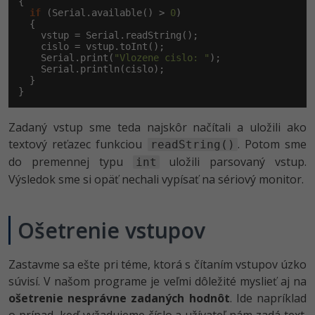
{

if
 (Serial.available() > 
0
)

  {

    vstup = Serial.readString();

    cislo = vstup.toInt();

    Serial.print(
"Vlozene cislo: "
);

    Serial.println(cislo);

  }

}
Zadaný vstup sme teda najskôr načítali a uložili ako
textový reťazec funkciou
. Potom sme
readString()
do premennej typu
uložili parsovaný vstup.
int
Výsledok sme si opäť nechali vypísať na sériový monitor.
Ošetrenie vstupov
Zastavme sa ešte pri téme, ktorá s čítaním vstupov úzko
súvisí. V našom programe je veľmi dôležité myslieť aj na
ošetrenie nesprávne zadaných hodnôt
. Ide napríklad