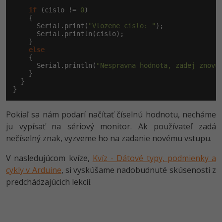
if
 (cislo != 
0
)

    {

      Serial.print(
"Vlozene cislo: "
);

      Serial.println(cislo);

    }

else
    {

      Serial.println(
"Nespravna hodnota, zadej znovu
    }

  }

}
Pokiaľ sa nám podarí načítať číselnú hodnotu, necháme
ju vypísať na sériový monitor. Ak používateľ zadá
nečíselný znak, vyzveme ho na zadanie novému vstupu.
V nasledujúcom kvíze,
Kvíz - Dátové typy, podmienky a
cykly v Arduine
, si vyskúšame nadobudnuté skúsenosti z
predchádzajúcich lekcií.