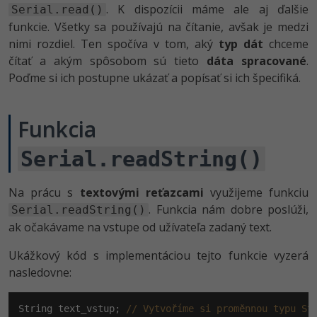
. K dispozícii máme ale aj ďalšie
Serial.read()
funkcie. Všetky sa používajú na čítanie, avšak je medzi
nimi rozdiel. Ten spočíva v tom, aký
typ dát
chceme
čítať a akým spôsobom sú tieto
dáta spracované
.
Poďme si ich postupne ukázať a popísať si ich špecifiká.
Funkcia
Serial.readString()
Na prácu s
textovými reťazcami
využijeme funkciu
. Funkcia nám dobre poslúži,
Serial.readString()
ak očakávame na vstupe od užívateľa zadaný text.
Ukážkový kód s implementáciou tejto funkcie vyzerá
nasledovne:
String text_vstup; 
// Vytvoříme si proměnnou typu St