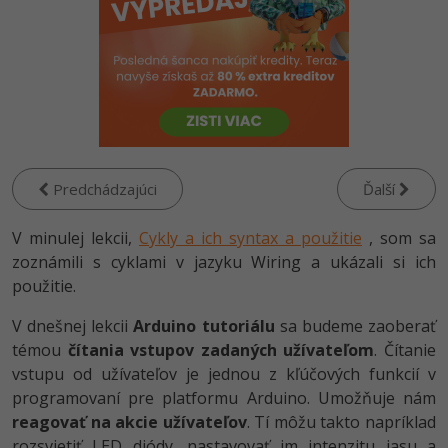
-80%
-80%
Python
WordPress
Photoshop
-80%
-30%
-80%
JavaScript
SEO
Adobe Illustrator
-80%
-30%
PHP
UX
Adobe Lightroom
-80%
-15%
C++
Business
Adobe XD
Predchádzajúci
Ďalší
-80%
-30%
-25%
Swift
Copywriting
Adobe InDesign
V minulej lekcii,
Cykly a ich syntax a použitie
, som sa
-80%
-80%
zoznámili s cyklami v jazyku Wiring a ukázali si ich
Kotlin
MS Office
Adobe After Effects
použitie.
-80%
-80%
Céčko
Google Dokumenty
Blender
V dnešnej lekcii
Arduino tutoriálu
sa budeme zaoberať
témou
čítania vstupov zadaných užívateľom
. Čítanie
VB.NET
Time management
Inkscape
vstupu od užívateľov je jednou z kľúčových funkcií v
programovaní pre platformu Arduino. Umožňuje nám
-80%
SQL
Fórum
Fotografovanie
reagovať na akcie užívateľov
. Tí môžu takto napríklad
-80%
rozsvietiť LED diódy, nastavovať im intenzitu jasu a