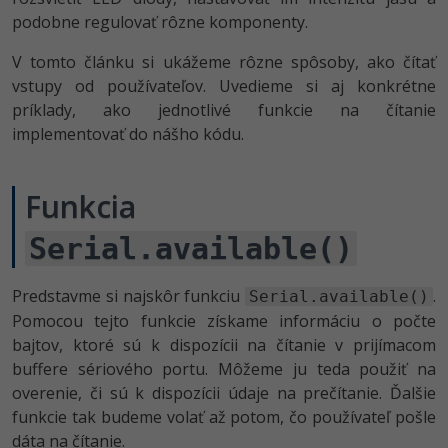
UML
Linux a UNIX
Video
podobne regulovať rôzne komponenty.
-41%
Algoritmy
Siete
Ostatné
V tomto článku si ukážeme rôzne spôsoby, ako čítať
vstupy od používateľov. Uvedieme si aj konkrétne
-10%
Umelá inteligencia
Kybernetická bezpečnost
Fórum
príklady, ako jednotlivé funkcie na čítanie
implementovať do nášho kódu.
Pre deti
Elektronický podpis
Viac
Windows
Funkcia
Fórum
Serial.available()
Predstavme si najskôr funkciu
.
Serial.available()
Pomocou tejto funkcie získame informáciu o počte
bajtov, ktoré sú k dispozícii na čítanie v prijímacom
buffere sériového portu. Môžeme ju teda použiť na
overenie, či sú k dispozícii údaje na prečítanie. Ďalšie
funkcie tak budeme volať až potom, čo používateľ pošle
dáta na čítanie.