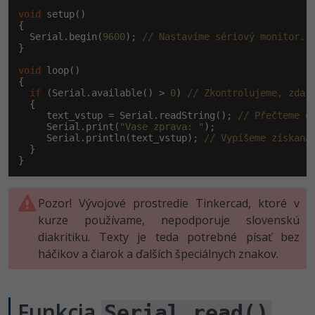
void
 setup()

{

  Serial.begin(
9600
); 
// Nastavíme sériový monitor.
}

void
 loop()

{

if
 (Serial.available() > 
0
) 
// Zkontrolujeme, zda 
  {

     text_vstup = Serial.readString(); 
// Přečteme d
     Serial.print(
"Vase zprava: "
);

     Serial.println(text_vstup); 
// Vypíšeme získaná
  }

}
Pozor! Vývojové prostredie Tinkercad, ktoré v
kurze používame, nepodporuje slovenskú
diakritiku. Texty je teda potrebné písať bez
háčikov a čiarok a ďalších špeciálnych znakov.
Funkcia
Serial.read()