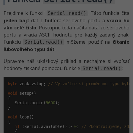
Prejdime k funkcii
. Táto funkcia číta
Serial.read()
jeden bajt
dát z buffera sériového portu a
vracia ho
ako celé číslo
. Postupne teda načíta dáta zo sériového
portu a vracia ASCII hodnotu pre každý zadaný znak.
Funkciu
môžeme použiť na
čítanie
Serial.read()
ľubovoľného typu dát
.
Upravme náš ukážkový príklad a nechajme si vypísať
hodnoty získané pomocou funkcie
:
Serial.read()
byte
 znak_vstup; 
// Vytvoříme si proměnnou typu byte
void
 setup()

{

   Serial.begin(
9600
);

}

void
 loop()

{

if
 (Serial.available() > 
0
) 
// Zkontrolujeme, zda
   {
