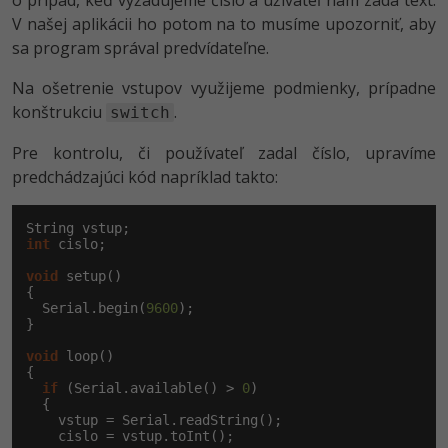
o prípad, keď vyžadujeme číslo a užívateľ nám zadá text.
V našej aplikácii ho potom na to musíme upozorniť, aby
sa program správal predvídateľne.
Na ošetrenie vstupov využijeme podmienky, prípadne
konštrukciu
.
switch
Pre kontrolu, či používateľ zadal číslo, upravíme
predchádzajúci kód napríklad takto:
int
 cislo;

void
 setup()

{

  Serial.begin(
9600
);

}

void
 loop()

{

if
 (Serial.available() > 
0
)

  {

    vstup = Serial.readString();

    cislo = vstup.toInt();
