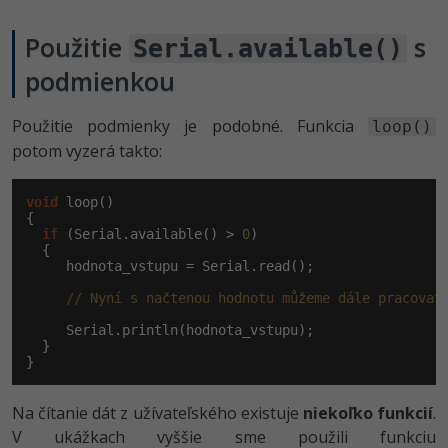
Použitie
s
Serial.available()
podmienkou
Použitie podmienky je podobné. Funkcia
loop()
potom vyzerá takto:
void
 loop()

{

if
 (Serial.available() > 
0
)

  {

     hodnota_vstupu = Serial.read();

// Nyní s načtenou hodnotu můžeme dále pracovat
     Serial.println(hodnota_vstupu);

  }

}
Na čítanie dát z užívateľského existuje
niekoľko funkcií
.
V ukážkach vyššie sme použili funkciu