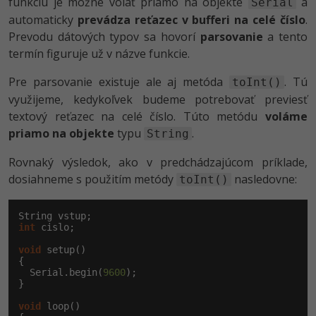
funkciu je možné volať priamo na objekte
a
Serial
automaticky
prevádza reťazec v bufferi na celé číslo
.
Prevodu dátových typov sa hovorí
parsovanie
a tento
termín figuruje už v názve funkcie.
Pre parsovanie existuje ale aj metóda
. Tú
toInt()
využijeme, kedykoľvek budeme potrebovať previesť
textový reťazec na celé číslo. Túto metódu
voláme
priamo na objekte
typu
.
String
Rovnaký výsledok, ako v predchádzajúcom príklade,
dosiahneme s použitím metódy
nasledovne:
toInt()
int
 cislo;

void
 setup()

{

  Serial.begin(
9600
);

}

void
 loop()
