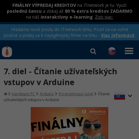
FINÁLNY VÝPREDAJ KREDITOV
na ITnetwork je tu. Využi
poslednú šancu
a získaj až
80 % extra kreditov ZADARMO
na náš
interaktívny e-learning
.
Zisti viac:
Hľadáme nové posily do ITnetwork tímu. Pozri sa na voľné
pozície a pridaj sa k najagilnejšej firme na trhu -
Viac informácií
.
Kurzy Úrad Práce
Od
0 EUR
7. diel - Čítanie užívateľských
Prihlásiť sa
|
Registrovať
IT e-learning
Rekvalifikačné kurzy
vstupov v Arduine
hradené úradom práce
Príbehy absolventov
Kurzy programovania
Hardware PC
Arduino
Programovací jazyk
Čítanie
užívateľských vstupov v Arduine
Blog
Ako začať?
Kurzy e-commerce
Médiá
-80%
Java
Testovanie softvéru
Kurzy dizajnu
Kariéra
-80%
-30%
-80%
C# .NET
Marketing
HTML/CSS