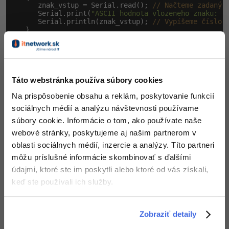
      znak_vstup = Serial.read(); 
// Načteme zadaný 
      Serial.print(
"ASCII hodnota vlozeneho znaku: "
)
      Serial.println(znak_vstup); 
// Vypíšeme číslo 
   }

}
Ak napríklad zadáme písmeno
, vypíše sa nám
a
hodnota
. To je hodnota znaku
ASCII kódovaní.
97
a
Táto webstránka používa súbory cookies
Zadaním písmena
získame
atď. Skúsme si v
b
98
Na prispôsobenie obsahu a reklám, poskytovanie funkcií
príklade zadať dlhší text, napr.
. Vidíme, že funkcia
ahoj
sociálnych médií a analýzu návštevnosti používame
prejde postupne všetky znaky a
Serial.read()
súbory cookie. Informácie o tom, ako používate naše
vypíše pod seba ich ASCII hodnoty.
webové stránky, poskytujeme aj našim partnerom v
oblasti sociálnych médií, inzercie a analýzy. Títo partneri
Keby sme pomocou funkcie
Serial.read()
môžu príslušné informácie skombinovať s ďalšími
načítali číselnú hodnotu, získame opäť jej ASCII
údajmi, ktoré ste im poskytli alebo ktoré od vás získali,
kód. Číslo
má hodnotu
atď.
1
49
keď ste používali ich služby.
Zobraziť detaily
Funkcia