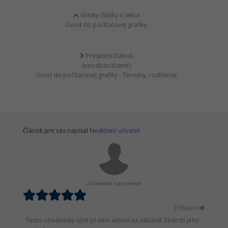
Všetky články v sekcii
Úvod do počítačovej grafiky
Preskočiť článok
(neodporúčame)
Úvod do počítačovej grafiky - Termíny, rozlíšenie
Článok pre vás napísal
Neaktivní uživatel
Užívateľské hodnotenie:
3 hlasov
Tento uživatelský účet již není aktivní na základě žádosti jeho