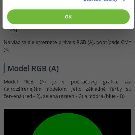
RGB (A)
CMY (K)
OK
HSV (HSB)
HSL
Najviac sa ale stretnete práve s RGB (A), poprípade CMY
(K).
Model RGB (A)
Model RGB (A) je v počítačovej grafike asi
najrozšírenejším modelom. Jeho základné farby sú
červená (red - R), zelená (green - G) a modrá (blue - B).