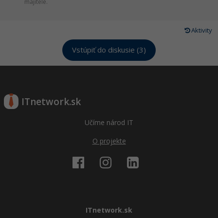
majitele.
Aktivity
Vstúpiť do diskusie (3)
ITnetwork.sk
Učíme národ IT
O projekte
ITnetwork.sk