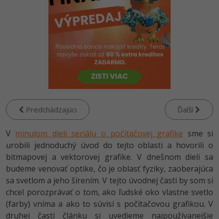
-80%
-80%
Python
WordPress
Photoshop
-80%
-30%
-80%
JavaScript
SEO
Adobe Illustrator
-80%
-30%
PHP
UX
Adobe Lightroom
-80%
-15%
C++
Business
Adobe XD
-80%
-30%
-25%
Swift
Copywriting
Adobe InDesign
Predchádzajúci
Ďalší
-80%
-80%
Kotlin
MS Office
Adobe After Effects
V
minulom dieli seriálu o počítačovej grafike
sme si
urobili jednoduchý úvod do tejto oblasti a hovorili o
-80%
-80%
Céčko
Google Dokumenty
Blender
bitmapovej a vektorovej grafike. V dnešnom dieli sa
budeme venovať optike, čo je oblasť fyziky, zaoberajúca
VB.NET
Time management
Inkscape
sa svetlom a jeho šírením. V tejto úvodnej časti by som si
chcel porozprávať o tom, ako ľudské oko vlastne svetlo
-80%
SQL
Fórum
Fotografovanie
(farby) vníma a ako to súvisí s počítačovou grafikou. V
druhej časti článku si uvedieme najpoužívanejšie
-80%