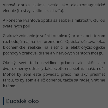
Vlnová optika skúma svetlo ako elektromagnetické
vlnenie (to si vysvetlíme za chvíľu).
A konečne kvantová optika sa zaoberá mikroštruktúrou
svetelných polí.
Zrakové vnímanie je veľmi komplexný proces, pri ktorom
rozhodujú najmä tri premenné. Optická sústava oka,
biochemické reakcie na sietnici a elektrofyziologické
pochody v zrakovej dráhe a v nervových centoch mozgu.
Okolitý svet teda nevidíme priamo, ale skôr ako
dvojrozmerný odraz (vďaka svetlu) na sietnici našich očí.
Mohol by som ešte povedať, prečo má aký predmet
farbu, to by som ale už odbehol, takže sa radšej vrátime
k téme.
Ľudské oko