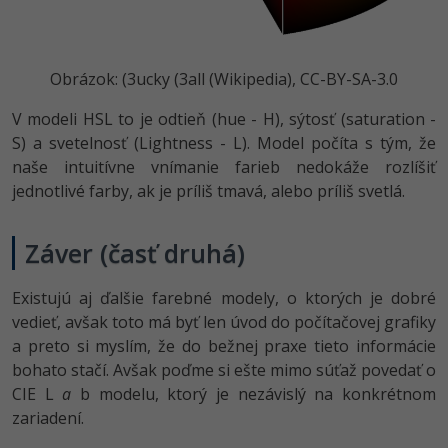
Obrázok: (3ucky (3all (Wikipedia), CC-BY-SA-3.0
V modeli HSL to je odtieň (hue - H), sýtosť (saturation -
S) a svetelnosť (Lightness - L). Model počíta s tým, že
naše intuitívne vnímanie farieb nedokáže rozlíšiť
jednotlivé farby, ak je príliš tmavá, alebo príliš svetlá.
Záver (časť druhá)
Existujú aj ďalšie farebné modely, o ktorých je dobré
vedieť, avšak toto má byť len úvod do počítačovej grafiky
a preto si myslím, že do bežnej praxe tieto informácie
bohato stačí. Avšak poďme si ešte mimo súťaž povedať o
CIE L
a
b modelu, ktorý je nezávislý na konkrétnom
zariadení.