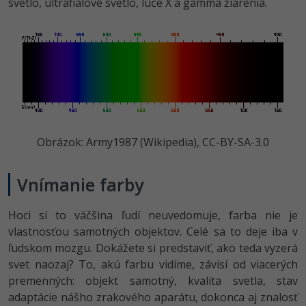
svetlo, ultrafialové svetlo, lúče X a gamma žiarenia.
Obrázok: Army1987 (Wikipedia), CC-BY-SA-3.0
Vnímanie farby
Hoci si to väčšina ľudí neuvedomuje, farba nie je
vlastnosťou samotných objektov. Celé sa to deje iba v
ľudskom mozgu. Dokážete si predstaviť, ako teda vyzerá
svet naozaj? To, akú farbu vidíme, závisí od viacerých
premenných: objekt samotný, kvalita svetla, stav
adaptácie nášho zrakového aparátu, dokonca aj znalosť