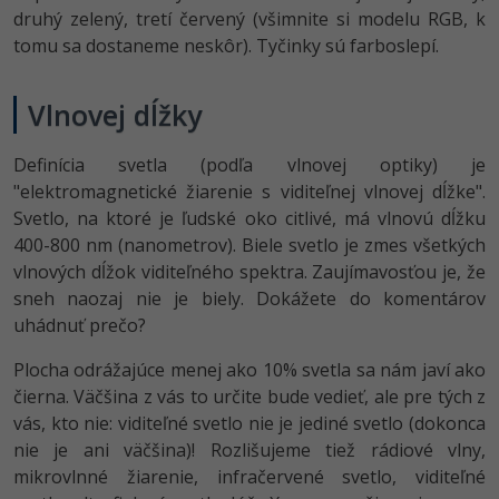
druhý zelený, tretí červený (všimnite si modelu RGB, k
tomu sa dostaneme neskôr). Tyčinky sú farboslepí.
Vlnovej dĺžky
Definícia svetla (podľa vlnovej optiky) je
"elektromagnetické žiarenie s viditeľnej vlnovej dĺžke".
Svetlo, na ktoré je ľudské oko citlivé, má vlnovú dĺžku
400-800 nm (nanometrov). Biele svetlo je zmes všetkých
vlnových dĺžok viditeľného spektra. Zaujímavosťou je, že
sneh naozaj nie je biely. Dokážete do komentárov
uhádnuť prečo?
Plocha odrážajúce menej ako 10% svetla sa nám javí ako
čierna. Väčšina z vás to určite bude vedieť, ale pre tých z
vás, kto nie: viditeľné svetlo nie je jediné svetlo (dokonca
nie je ani väčšina)! Rozlišujeme tiež rádiové vlny,
mikrovlnné žiarenie, infračervené svetlo, viditeľné