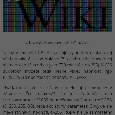
Obrázok: Ravedave, CC-BY-SA-3.0
Farby v modeli RGB (A) sa dajú vyjadriť v desiatkovej
sústave ako čísla od nuly do 255 alebo v šestnástkovej
sústave ako čísla od nuly do FF (teda stále do 255). V CSS
súboroch môžete teda bežne vidieť napríklad rgb
(0,255,255) alebo zadajte hodnotu # 00FFFF.
Uvádzam tu ale za názov modelu aj písmeno A v
zátvorke. Čo znamená? To je alfa-kanál, teda
transparentnosť. V CSS ho môžeme zapísať takto: RGBA
(0, 255, 255, 0.5), teda ako štvrtý parameter. Obvykle ale
máva rovnako hodnotu 0-255. RGBA nie je samostatný