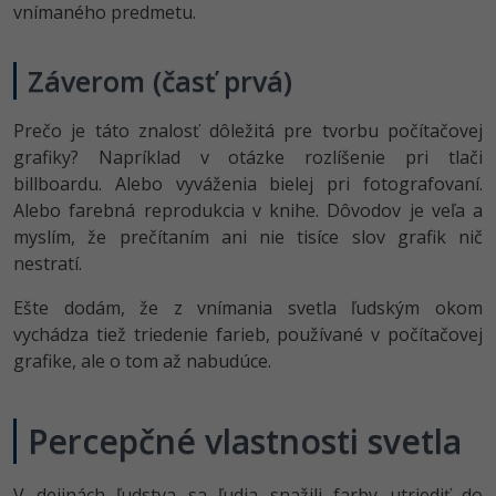
vnímaného predmetu.
Záverom (časť prvá)
Prečo je táto znalosť dôležitá pre tvorbu počítačovej
grafiky? Napríklad v otázke rozlíšenie pri tlači
billboardu. Alebo vyváženia bielej pri fotografovaní.
Alebo farebná reprodukcia v knihe. Dôvodov je veľa a
myslím, že prečítaním ani nie tisíce slov grafik nič
nestratí.
Ešte dodám, že z vnímania svetla ľudským okom
vychádza tiež triedenie farieb, používané v počítačovej
grafike, ale o tom až nabudúce.
Percepčné vlastnosti svetla
V dejinách ľudstva sa ľudia snažili farby utriediť do