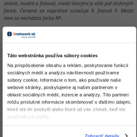
zelená, modrá a fialová), medzi ktorými je ešte päť zložených
farieb. Červená sa napríklad označuje R, fialová P. Medzi
nimi sa nachádza farba RP.
Farebné modely
Farby sú v počítačovej grafike tvorené kombináciou
Táto webstránka používa súbory cookies
niekoľkých základných farieb a faktorov, ktoré som
Na prispôsobenie obsahu a reklám, poskytovanie funkcií
opísal vyššie (odtieňa, jasu a sýtosti). Tieto kombinácie
sociálnych médií a analýzu návštevnosti používame
sa nazývajú farebné modely.
súbory cookie. Informácie o tom, ako používate naše
webové stránky, poskytujeme aj našim partnerom v
Základné farby sú nemenné, každý farebný model je ale
oblasti sociálnych médií, inzercie a analýzy. Títo partneri
môže mať odlišné.
môžu príslušné informácie skombinovať s ďalšími údajmi,
Farebný model teda slúžia na popisovanie spôsobu
ktoré ste im poskytli alebo ktoré od vás získali, keď ste
namiešanie základných farieb tak, aby sa dosiahla čo
používali ich služby.
najväčšia podoby k realite.
V súčasnej praxi sa používa niekoľko modelov:
Zobraziť detaily