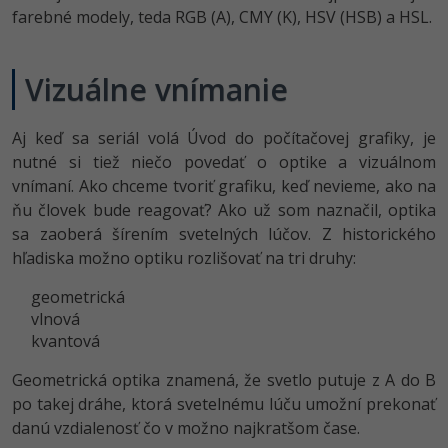
UML
Linux a UNIX
Video
farebné modely, teda RGB (A), CMY (K), HSV (HSB) a HSL.
-41%
Algoritmy
Siete
Ostatné
Vizuálne vnímanie
-10%
Umelá inteligencia
Kybernetická bezpečnost
Fórum
Aj keď sa seriál volá Úvod do počítačovej grafiky, je
Pre deti
Elektronický podpis
Príbehy absolventov
nutné si tiež niečo povedať o optike a vizuálnom
vnímaní. Ako chceme tvoriť grafiku, keď nevieme, ako na
Viac
Windows
Blog
ňu človek bude reagovať? Ako už som naznačil, optika
sa zaoberá šírením svetelných lúčov. Z historického
Médiá
Fórum
hľadiska možno optiku rozlišovať na tri druhy:
Kariéra
geometrická
vlnová
kvantová
Geometrická optika znamená, že svetlo putuje z A do B
po takej dráhe, ktorá svetelnému lúču umožní prekonať
danú vzdialenosť čo v možno najkratšom čase.