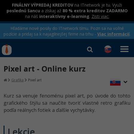
FINÁLNY VÝPREDAJ KREDITOV
na ITnetwork je tu. Využi
poslednú šancu
a získaj až
80 % extra kreditov ZADARMO
na náš
interaktívny e-learning
.
Zisti viac:
Hľadáme nové posily do ITnetwork tímu. Pozri sa na voľné
pozície a pridaj sa k najagilnejšej firme na trhu -
Viac informácií
.
Kurzy Úrad Práce
Od
0 EUR
Pixel art - Online kurz
Prihlásiť sa
|
Registrovať
IT e-learning
Rekvalifikačné kurzy
Grafika
Pixel art
hradené úradom práce
Kurzy programovania
Kurz sa venuje fenoménu pixel art, po úvode do tohto
Ako začať?
grafického štýlu sa naučíte tvoriť vlastné retro grafiku
Kurzy e-commerce
podľa reálnych fotiek a ďalšie vychytávky.
-80%
Java
Testovanie softvéru
Kurzy dizajnu
-80%
-30%
-80%
C# .NET
Lekcie
Marketing
HTML/CSS