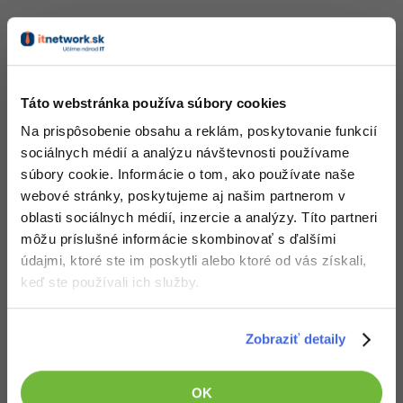
UML
Linux a UNIX
Video
-41%
Algoritmy
Siete
Ostatné
-10%
Umelá inteligencia
Kybernetická bezpečnost
Fórum
Táto webstránka používa súbory cookies
3. diel:
Objekty, pozadia a ďalšie prvky v Pixel
Pre deti
Elektronický podpis
Na prispôsobenie obsahu a reklám, poskytovanie funkcií
artu
Príbehy absolventov
sociálnych médií a analýzu návštevnosti používame
Nehodnotené
Viac
ZADARMO
Windows
Blog
súbory cookie. Informácie o tom, ako používate naše
webové stránky, poskytujeme aj našim partnerom v
Médiá
Fórum
oblasti sociálnych médií, inzercie a analýzy. Títo partneri
môžu príslušné informácie skombinovať s ďalšími
Kariéra
údajmi, ktoré ste im poskytli alebo ktoré od vás získali,
keď ste používali ich služby.
4. diel:
Animuje v Pixel artu
Nehodnotené
ZADARMO
Zobraziť detaily
OK