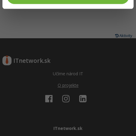
Aktivity
ITnetwork.sk
Učíme národ IT
O projekte
ITnetwork.sk