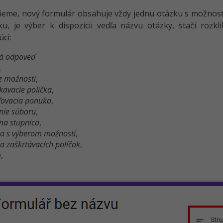
ieme, nový formulár obsahuje vždy jednu otázku s možnos
u, je výber k dispozícii vedľa názvu otázky, stačí rozk
úci:
ná odpoveď
,
z možností
,
kavacie políčka
,
ľovacia ponuka
,
nie súboru
,
na stupnica
,
a s výberom možností
,
a zaškrtávacích políčok
,
m
,