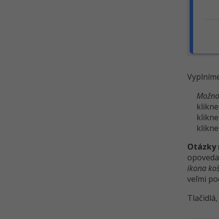
Vyplníme
Možno
klikn
klikn
klikn
Otázky 
opoveda
ikona ko
veľmi p
Tlačidlá