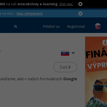
RMO
na náš
interaktívny e-learning
.
Zisti viac:
e na trhu -
Viac informácií
.
Prihlásiť sa
Registrovať
í
í
Ďalší
y ukážeme, aké v našich formulároch
Google