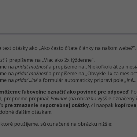
 text otázky ako „Ako často čítate články na našom webe?“
sť 1
prepíšeme na „Viac ako 2x týždenne“,
eme na
pridať možnosť
a prepíšeme na „Niekoľkokrát za mesia
eme na
pridať možnosť
a prepíšeme na „Obvykle 1x za mesiac“
eme na
pridať „Iné
a formulár automaticky pripraví pole
„Iné...
môžeme ľubovoľne označiť ako povinné pre odpoveď
. P
l, prepneme prepínač
Povinné
(na obrázku vyššie označený č
ša
pre zmazanie nepotrebnej otázky
, či naopak
kopírova
odobné ďalším otázkam.
, ktoré použijeme, sú označené na obrázku nižšie: