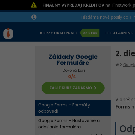
FINÁLNY VÝPREDAJ KREDITOV
na ITnetwork je
Hľadáme nové posily do ITne
KURZY ÚRAD PRÁCE
IT E-LEARNING
od
0 EUR
2. di
Základy Google
Formuláre
Googl
Dokonči kurz
0/4
ZAČÍT KURZ ZADARMO
V dnešno
Google Forms - Formáty
Forms
m
odpovedí
Google Forms - Nastavenie a
Od
odoslanie formulára