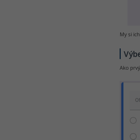
My si ic
Výbe
Ako prv