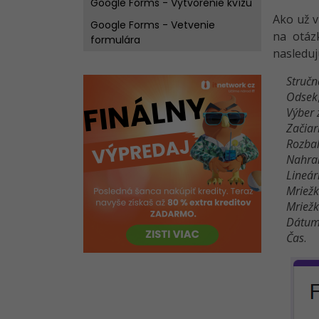
Google Forms - Vytvorenie kvízu
Ako už v
Google Forms - Vetvenie
na otázk
formulára
nasleduj
Struč
Odsek
Výber 
Začiar
Rozba
Nahra
Lineár
Mriežk
Mriežk
Dátu
Čas
.