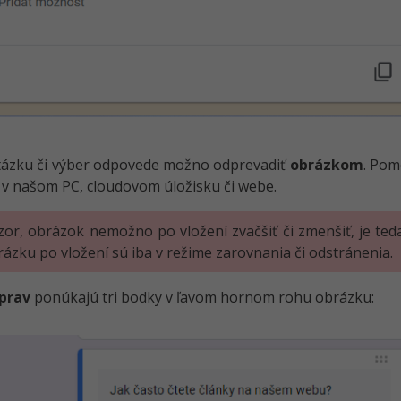
tázku či výber odpovede možno odprevadiť
obrázkom
. Pom
v našom PC, cloudovom úložisku či webe.
zor, obrázok nemožno po vložení zväčšiť či zmenšiť, je teda
ázku po vložení sú iba v režime zarovnania či odstránenia.
prav
ponúkajú tri bodky v ľavom hornom rohu obrázku: