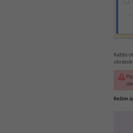
Každú o
obrázok 
Po
obr
Režim ú