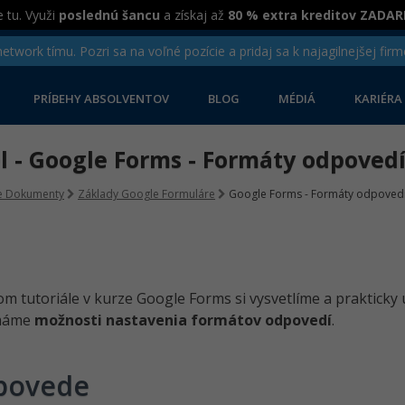
 tu. Využi
poslednú šancu
a získaj až
80 % extra kreditov ZADA
twork tímu. Pozri sa na voľné pozície a pridaj sa k najagilnejšej firm
PRÍBEHY ABSOLVENTOV
BLOG
MÉDIÁ
KARIÉRA
el - Google Forms - Formáty odpoved
e Dokumenty
Základy Google Formuláre
Google Forms - Formáty odpoved
m tutoriále v kurze Google Forms si vysvetlíme a praktick
áme
možnosti nastavenia formátov odpovedí
.
povede