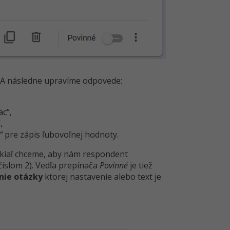
. A následne upravíme odpovede:
c“,
,
“
pre zápis ľubovoľnej hodnoty.
okiaľ chceme, aby nám respondent
íslom 2). Vedľa prepínača
Povinné
je tiež
nie otázky
ktorej nastavenie alebo text je