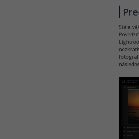
Čiernobiela vs farebná
fotografia
Pre
Kvíz - Adobe Lightroom
Kvíz - Graduated Filter, Radial
Stále vá
Filter a Brush v Lightroom
Povedzme
Lightro
Kvíz - Workflow, zálohovanie a
úprava v Lightroom
nezkráti
fotogra
Kvíz - Presety a zálohovanie
následn
nielen fotografií v Lightroom
Kvíz - Cloudové úložiská a
colorgrading v Lightroom