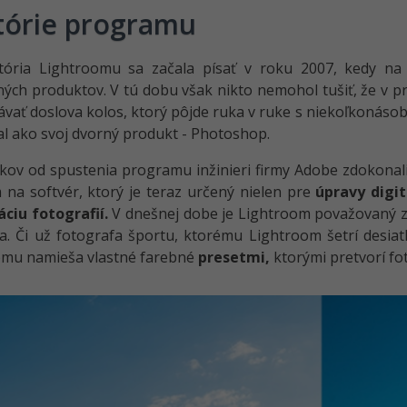
tórie programu
stória Lightroomu sa začala písať v roku 2007, kedy na 
ých produktov. V tú dobu však nikto nemohol tušiť, že v p
ávať doslova kolos, ktorý pôjde ruka v ruke s niekoľkonásob
l ako svoj dvorný produkt - Photoshop.
kov od spustenia programu inžinieri firmy Adobe zdokonali
na softvér, ktorý je teraz určený nielen pre
úpravy digit
ciu fotografií.
V dnešnej dobe je Lightroom považovaný 
a. Či už fotografa športu, ktorému Lightroom šetrí desiatk
omu namieša vlastné farebné
presetmi,
ktorými pretvorí fo