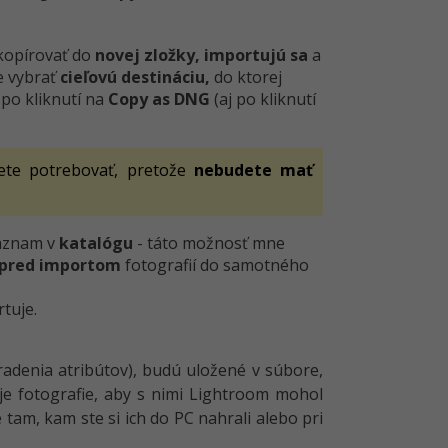
 kopírovať do
novej zložky, importujú sa
a
e vybrať
cieľovú destináciu,
do ktorej
po kliknutí na
Copy as DNG
(aj po kliknutí
te potrebovať, pretože
nebudete mať
záznam v
katalógu
- táto možnosť mne
pred importom
fotografií do samotného
rtuje.
radenia atribútov), budú uložené v súbore,
e fotografie, aby s nimi Lightroom mohol
am, kam ste si ich do PC nahrali alebo pri