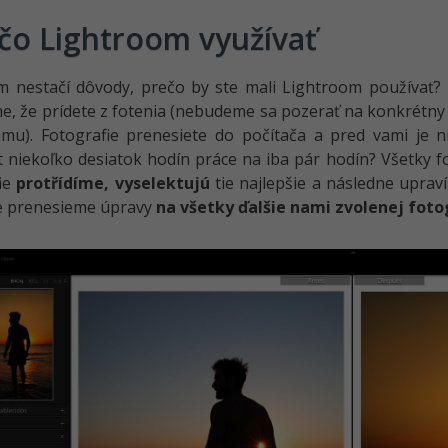
čo Lightroom využívať
m nestačí dôvody, prečo by ste mali Lightroom používať?
, že prídete z fotenia (nebudeme sa pozerať na konkrétny ž
omu). Fotografie prenesiete do počítača a pred vami je 
t niekoľko desiatok hodín práce na iba pár hodín? Všetky 
fie
protřídíme,
vyselektujú
tie najlepšie a následne upra
e prenesieme úpravy
na všetky ďalšie nami zvolenej foto