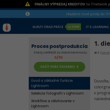
FINÁLNY VÝPREDAJ KREDITOV
na ITnetwork je
Hľadáme nové posily do ITne
KURZY ÚRAD PRÁCE
IT E-LEARNING
od
0 EUR
1. di
Proces postprodukcia
Získaj certifikát za dokončenie kurzu
Fotogr
0/30
ZAČÍT KURZ ZADARMO
Úvod a základné funkcie
Dovoľte
Lightroom
colorgra
v progra
Selekcia fotografií v Lightroom
následne
Workflow a zálohovanie v
Lightroom