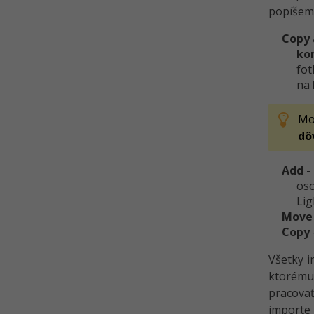
popíšeme
Copy
ko
fot
na
Mo
dô
Add
-
oso
Li
Move
Copy
Všetky i
ktorému
pracovať
importe 