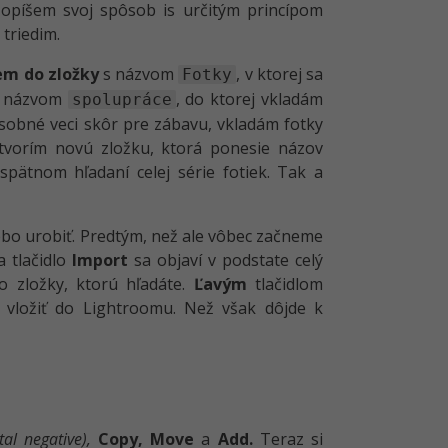
 opíšem svoj spôsob is určitým princípom
triedim.
em do zložky
s názvom
, v ktorej sa
Fotky
s názvom
, do ktorej vkladám
spolupráce
osobné veci skôr pre zábavu, vkladám fotky
vytvorím novú zložku, ktorá ponesie názov
spätnom hľadaní celej série fotiek. Tak a
ebo urobiť. Predtým, než ale vôbec začneme
a tlačidlo
Import
sa objaví v podstate celý
o zložky, ktorú hľadáte.
Ľavým
tlačidlom
e vložiť do Lightroomu. Než však dôjde k
tal negative),
Copy,
Move
a
Add.
Teraz si