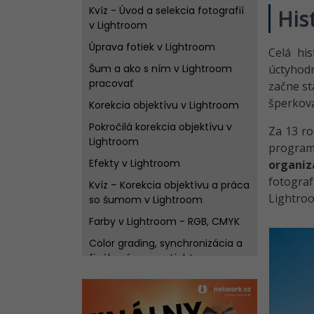
Kvíz - Úvod a selekcia fotografií
His
v Lightroom
Úprava fotiek v Lightroom
Celá hi
Šum a ako s ním v Lightroom
úctyhodn
pracovať
začne st
šperkova
Korekcia objektívu v Lightroom
Pokročilá korekcia objektívu v
Za 13 ro
Lightroom
program 
Efekty v Lightroom
organizá
fotograf
Kvíz – Korekcia objektívu a práca
Lightro
so šumom v Lightroom
Farby v Lightroom - RGB, CMYK
Color grading, synchronizácia a
finálne úpravy v Lightroom
Orezávanie a retuše v Lightroom
Kvíz - Pokročilá korekcia