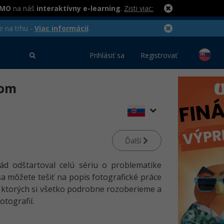
RMO
na náš
interaktívny e-learning
.
Zisti viac:
e na trhu -
Viac informácií
.
Prihlásiť sa
Registrovať
oom
Ďalší
ád odštartoval celú sériu o problematike
sa môžete tešiť na popis fotografické práce
 ktorých si všetko podrobne rozoberieme a
otografií.