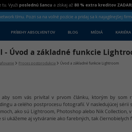
 tu. Využi
poslednú šancu
a získaj až
80 % extra kreditov ZADA
twork tímu. Pozri sa na voľné pozície a pridaj sa k najagilnejšej firm
PRÍBEHY ABSOLVENTOV
BLOG
MÉDIÁ
KARIÉRA
el - Úvod a základné funkcie Lightr
afovanie
Proces postprodukcia
Úvod a základné funkcie Lightroom
, aby som vás privítal v prvom článku, ktorým by som r
dingu a celého postprocesu fotografií. V nasledujúcej sérii 
moch, ako sú Lightroom, Photoshop alebo Nik Collection, v
 si ukážeme aj vytváranie ako farebných, tak čiernobielych f