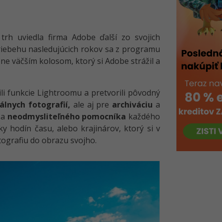
trh uviedla firma Adobe ďalší zo svojich
riebehu nasledujúcich rokov sa z programu
ne väčším kolosom, ktorý si Adobe strážil a
li funkcie Lightroomu a pretvorili pôvodný
álnych fotografií,
ale aj pre
archiváciu
a
za
neodmysliteľného pomocníka
každého
y hodín času, alebo krajinárov, ktorý si v
tografiu do obrazu svojho.