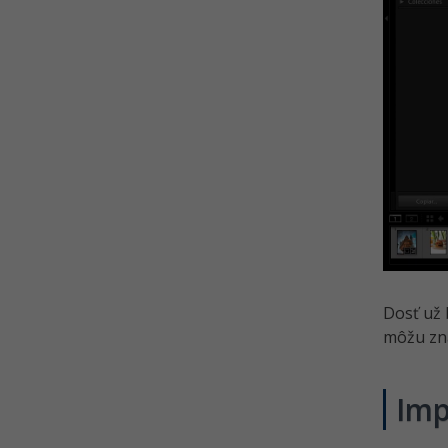
Dosť už 
môžu zna
Imp