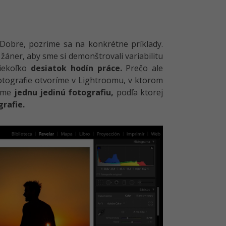
 Dobre, pozrime sa na konkrétne príklady.
áner, aby sme si demonštrovali variabilitu
niekoľko
desiatok hodín práce.
Prečo ale
fotografie otvoríme v Lightroomu, v ktorom
víme
jednu jedinú fotografiu,
podľa ktorej
grafie.