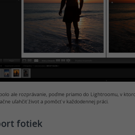
bolo ale rozprávanie, poďme priamo do Lightroomu, v ktor
čne uľahčiť život a pomôcť v každodennej práci.
ort fotiek