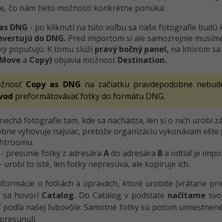
, čo nám tieto možnosti konkrétne ponúka:
 as DNG
- po kliknutí na túto voľbu sa naše fotografie budú
nvertujú do DNG.
Pred importom si ale samozrejme musím
ky poputujú. K tomu slúži
pravý bočný panel,
na ktorom sa 
Move
a
Copy)
objavia možnosť
Destination.
žnosť
Copy as DNG
na začiatku pravdepodobne nebude
vod
preformátovávať fotky do formátu DNG.
 nechá fotografie tam, kde sa nachádza, len si o nich urobí 
bne vyhovuje najviac, pretože organizáciu vykonávam ešte
ghtroomu.
- presunie fotky z adresára
A
do adresára
B
a odtiaľ je impo
- urobí to isté, len fotky nepresúva, ale kopíruje ich.
nformácie o fotkách a úpravách, ktoré urobíte (vrátane pri
 sa hovorí
Catalog.
Do Catalog v podstate
načítame
svoj
 podľa našej ľubovôle. Samotné fotky sú potom umiestnené t
presunuli.