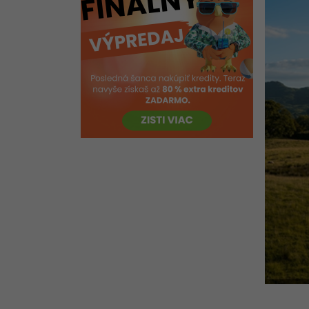
objektívu a efekty v Lightroom
Retuše a efekt červených očí v
Lightroom
Graduated Filter v Lightroom
Radial Filter a Brush v Lightroom
Kvíz - Farby, color grading a
úpravy v Lightroom
Presety v Lightroom
Zálohovanie nielen fotografií
Cloudové úložisko
Colorgrading fotografických
žánrov
Kvíz - Orezávanie, retuša a efekt
červených očí v Lightroom
Ako sa vytvára čiernobiele
fotografie v Lightroom