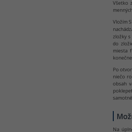
Všetko 
menných 
Vložím S
nachád
zložky s
do zloži
miesta f
konečne
Po otvor
niečo ro
obsah v
poklep
samotné
Mož
Na úpln