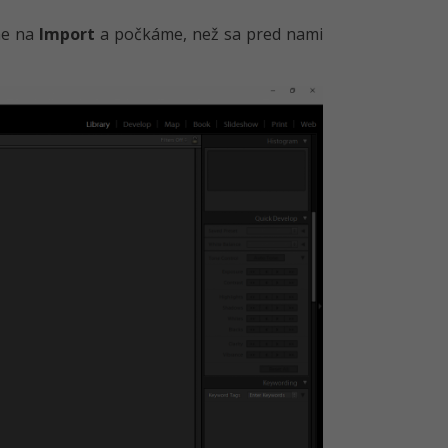
me na
Import
a počkáme, než sa pred nami