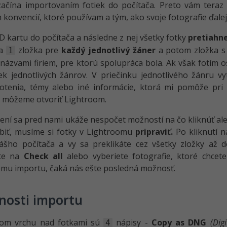
začína importovaním fotiek do počítača. Preto vám teraz
konvencií, ktoré používam a tým, ako svoje fotografie ďalej 
D kartu do počítača a následne z nej všetky fotky
pretiahn
za
zložka pre
každý jednotlivý žáner
a potom zložka 
1
 názvami firiem, pre ktorú spolupráca bola. Ak však fotím 
ek jednotlivých žánrov. V priečinku jednotlivého žánru 
otenia, témy alebo iné informácie, ktorá mi pomôže pri 
 môžeme otvoriť Lightroom.
ení sa pred nami ukáže nespočet možností na čo kliknúť al
biť, musíme si fotky v Lightroomu
pripraviť.
Po kliknutí n
ášho počítača a vy sa preklikáte cez všetky zložky až d
ete na
Check all
alebo vyberiete fotografie, ktoré chcet
mu importu, čaká nás ešte posledná možnosť.
nosti importu
om vrchu nad fotkami sú
nápisy -
Copy as DNG
(Digi
4