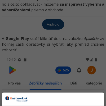
ho zložito dohľadávať - môžeme
sa inšpirovať výbermi a
odporúčaniami
priamo v obchode.
Android
V
Google Play
stačí kliknúť dole na záložku
Aplikácie
av
hornej časti obrazovky si vybrať, aký prehľad chceme
zobraziť: