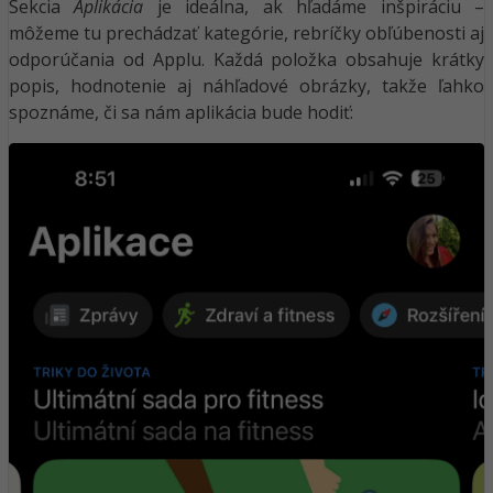
Sekcia
Aplikácia
je ideálna, ak hľadáme inšpiráciu –
môžeme tu prechádzať kategórie, rebríčky obľúbenosti aj
odporúčania od Applu. Každá položka obsahuje krátky
popis, hodnotenie aj náhľadové obrázky, takže ľahko
spoznáme, či sa nám aplikácia bude hodiť: