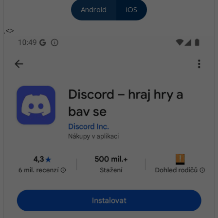
Android
iOS
.<>