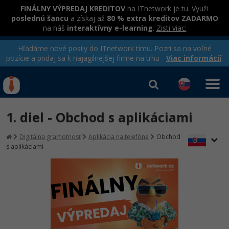
FINÁLNY VÝPREDAJ KREDITOV
na ITnetwork je tu. Využi
poslednú šancu
a získaj až
80 % extra kreditov ZADARMO
na náš
interaktívny e-learning
.
Zisti viac:
Hľadáme nové posily do ITnetwork tímu. Pozri sa na voľné
pozície a pridaj sa k najagilnejšej firme na trhu -
Viac informácií
.
Kurzy Úrad Práce
Od
0 EUR
1. diel - Obchod s aplikáciami
Prihlásiť sa
|
Registrovať
IT e-learning
Rekvalifikačné kurzy
Digitálna gramotnosť
Aplikácia na telefóne
Obchod
hradené úradom práce
s aplikáciami
Príbehy absolventov
Kurzy programovania
Blog
Ako začať?
Kurzy e-commerce
Médiá
-80%
Java
Testovanie softvéru
Kurzy dizajnu
Kariéra
-80%
-30%
-80%
C# .NET
Marketing
HTML/CSS