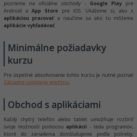
UML
Linux a UNIX
Video
pozrieme na oficiálne obchody -
Google Play
pre
Android a
App Store
pre iOS. Ukážeme si, ako s
-41%
Algoritmy
Siete
Ostatné
aplikáciou pracovať
a naučíme sa ako tu môžeme
aplikácie vyhľadávať
.
-10%
Umelá inteligencia
Kybernetická bezpečnost
Fórum
Pre deti
Minimálne požiadavky
Elektronický podpis
kurzu
Viac
Windows
Fórum
Pre úspešné absolvovanie tohto kurzu je nutné poznať
Základné ovládanie telefónu
.
Obchod s aplikáciami
Každý chytrý telefón alebo tablet umožňuje rozšíriť
svoje možnosti pomocou
aplikácií
- teda programov,
ktoré do zariadenia doinštalujeme podľa potreby.