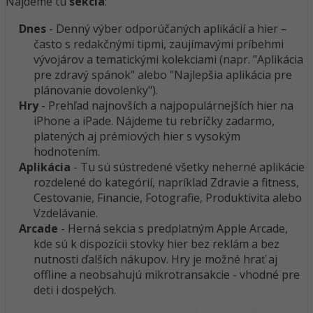
Nájdeme tu
sekcia
:
Dnes
- Denný výber odporúčaných aplikácií a hier –
často s redakčnými tipmi, zaujímavými príbehmi
vývojárov a tematickými kolekciami (napr. "Aplikácia
pre zdravý spánok" alebo "Najlepšia aplikácia pre
plánovanie dovolenky").
Hry
- Prehľad najnovších a najpopulárnejších hier na
iPhone a iPade. Nájdeme tu rebríčky zadarmo,
platených aj prémiových hier s vysokým
hodnotením.
Aplikácia
- Tu sú sústredené všetky neherné aplikácie
rozdelené do kategórií, napríklad Zdravie a fitness,
Cestovanie, Financie, Fotografie, Produktivita alebo
Vzdelávanie.
Arcade
- Herná sekcia s predplatným Apple Arcade,
kde sú k dispozícii stovky hier bez reklám a bez
nutnosti ďalších nákupov. Hry je možné hrať aj
offline a neobsahujú mikrotransakcie - vhodné pre
deti i dospelých.