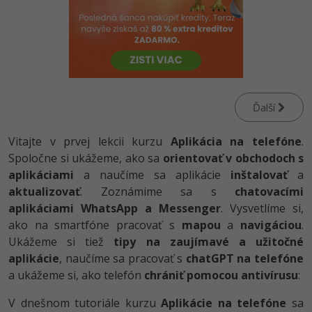
-80%
-80%
Python
WordPress
Photoshop
-80%
-30%
-80%
JavaScript
SEO
Adobe Illustrator
-80%
-30%
PHP
UX
Adobe Lightroom
Ďalší
-80%
-15%
C++
Business
Adobe XD
Vitajte v prvej lekcii kurzu
Aplikácia na telefóne
.
-80%
-30%
-25%
Swift
Copywriting
Adobe InDesign
Spoločne si ukážeme, ako sa
orientovať v obchodoch s
aplikáciami
a naučíme sa aplikácie
inštalovať
a
-80%
-80%
Kotlin
MS Office
Adobe After Effects
aktualizovať
. Zoznámime sa s
chatovacími
aplikáciami WhatsApp a Messenger
. Vysvetlíme si,
-80%
-80%
Céčko
Google Dokumenty
Blender
ako na smartfóne pracovať s
mapou
a
navigáciou
.
Ukážeme si tiež
tipy na zaujímavé a užitočné
VB.NET
Time management
Inkscape
aplikácie
, naučíme sa pracovať s
chatGPT na telefóne
a ukážeme si, ako telefón
chrániť pomocou antivírusu
:
-80%
SQL
Fórum
Fotografovanie
V dnešnom tutoriále kurzu
Aplikácie na telefóne
sa
-80%