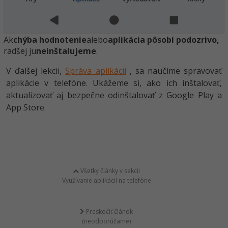
Ak
chýba hodnotenie
alebo
aplikácia pôsobí podozrivo,
radšej ju
neinštalujeme
.
V ďalšej lekcii,
Správa aplikácií
, sa naučíme spravovať
aplikácie v telefóne. Ukážeme si, ako ich inštalovať,
aktualizovať aj bezpečne odinštalovať z Google Play a
App Store.
Všetky články v sekcii
Využívanie aplikácií na telefóne
Preskočiť článok
(neodporúčame)