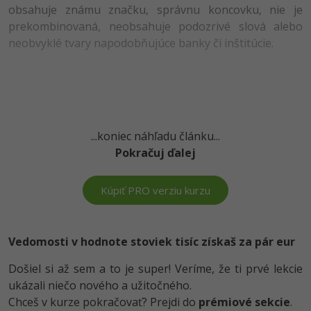
UML
Linux a UNIX
Video
obsahuje známu značku, správnu koncovku, nie je
prekombinovaná, neobsahuje podozrivé slová alebo
-41%
Algoritmy
Siete
Ostatné
neobvyklé tvary napodobňujúce banky či inštitúcie.
-10%
Umelá inteligencia
Kybernetická bezpečnost
Fórum
Pre deti
Elektronický podpis
Viac
Windows
...koniec náhľadu článku...
Pokračuj ďalej
Fórum
Kúpiť PRO verziu kurzu
Vedomosti v hodnote stoviek tisíc získaš za pár eur
Došiel si až sem a to je super! Veríme, že ti prvé lekcie
ukázali niečo nového a užitočného.
Chceš v kurze pokračovať? Prejdi do
prémiové sekcie
.