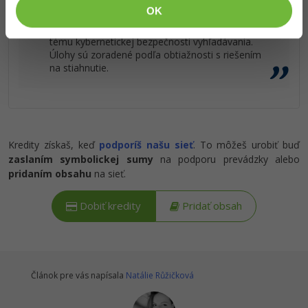
OK
Riešené úlohy kurzu Základné ovládanie PC na
tému kybernetickej bezpečnosti vyhľadávania.
Úlohy sú zoradené podľa obtiažnosti s riešením
na stiahnutie.
Kredity získaš, keď
podporíš našu sieť
. To môžeš urobiť buď
zaslaním symbolickej sumy
na podporu prevádzky alebo
pridaním obsahu
na sieť.
Dobiť kredity
Pridať obsah
Článok pre vás napísala
Natálie Růžičková