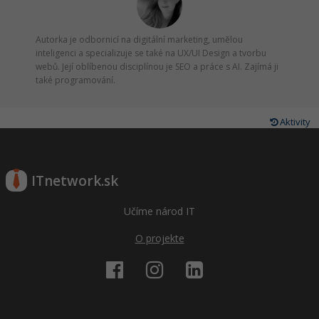
Autorka je odbornicí na digitální marketing, umělou
inteligenci a specializuje se také na UX/UI Design a tvorbu
webů. Její oblíbenou disciplínou je SEO a práce s AI. Zajímá ji
také programování.
Aktivity
ITnetwork.sk
Učíme národ IT
O projekte