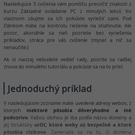
Nasledujúce 3 cvičenia vám pomôžu precvičiť znalosti z
-80%
-80%
Python
WordPress
Photoshop
kurzu Základné ovládanie PC z minulých lekcií. Vo
vlastnom záujme sa ich pokúste vyriešiť sami. Pod
-80%
-30%
-80%
JavaScript
SEO
Adobe Illustrator
článkom máte na kontrolu riešenie na stiahnutie. Ale
pozor, akonáhle sa naň pozriete bez vyriešenia
-80%
-30%
PHP
UX
Adobe Lightroom
príkladov, stráca pre vás cvičenie zmysel a nič sa
nenaučíte:)
-80%
-15%
C++
Business
Adobe XD
Ak si naozaj nebudete vedieť rady, pozrite sa radšej
-80%
-30%
-25%
Swift
Copywriting
znova do minulého tutoriálu a pokúste sa na to prísť.
Adobe InDesign
-80%
-80%
Kotlin
MS Office
Adobe After Effects
Jednoduchý príklad
-80%
-80%
Céčko
Google Dokumenty
Blender
V nasledujúcom zozname máte uvedené adresy webov, z
VB.NET
Time management
Inkscape
ktorých
niektoré pôsobia dôveryhodne a iné
podozrivo
. Vašou úlohou je iba podľa názvu domény a
-80%
SQL
Fórum
Fotografovanie
jej štruktúry
určiť, ktoré weby sú bezpečné a ktoré
pôsobia rizikovo
. Zamerajte sa na to, či doména
-80%