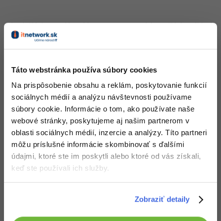
Obsah článku spadá pod licenciu
Premium
, kúpou článku súhlasíš
so
zmluvnými podmienkami
.
Táto webstránka používa súbory cookies
Čo od nás v ďalších lekciách dostaneš?
Na prispôsobenie obsahu a reklám, poskytovanie funkcií
Prístup k jednotlivým lekciám podľa spôsobu
sociálnych médií a analýzu návštevnosti používame
obstarania.
súbory cookie. Informácie o tom, ako používate naše
Kvalitné znalosti
v oblasti IT.
webové stránky, poskytujeme aj našim partnerom v
Zručnosti, ktoré ti pomôžu získať vysnívanú a
oblasti sociálnych médií, inzercie a analýzy. Títo partneri
dobre platenú prácu
.
môžu príslušné informácie skombinovať s ďalšími
údajmi, ktoré ste im poskytli alebo ktoré od vás získali,
keď ste používali ich služby.
Popis článku
Zobraziť detaily
Požadovaný článok má nasledujúci obsah: