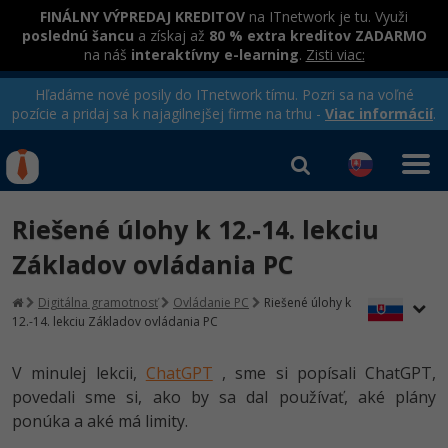
FINÁLNY VÝPREDAJ KREDITOV
na ITnetwork je tu. Využi
poslednú šancu
a získaj až
80 % extra kreditov ZADARMO
na náš
interaktívny e-learning
.
Zisti viac:
Hľadáme nové posily do ITnetwork tímu. Pozri sa na voľné
pozície a pridaj sa k najagilnejšej firme na trhu -
Viac informácií
.
Kurzy Úrad Práce
Od
0 EUR
Riešené úlohy k 12.-14. lekciu
Prihlásiť sa
|
Registrovať
IT e-learning
Rekvalifikačné kurzy
Základov ovládania PC
hradené úradom práce
Príbehy absolventov
Kurzy programovania
Digitálna gramotnosť
Ovládanie PC
Riešené úlohy k
12.-14. lekciu Základov ovládania PC
Blog
Ako začať?
Kurzy e-commerce
Médiá
-80%
V minulej lekcii,
ChatGPT
, sme si popísali ChatGPT,
Java
Testovanie softvéru
Kurzy dizajnu
povedali sme si, ako by sa dal používať, aké plány
Kariéra
-80%
ponúka a aké má limity.
-30%
-80%
C# .NET
Marketing
HTML/CSS