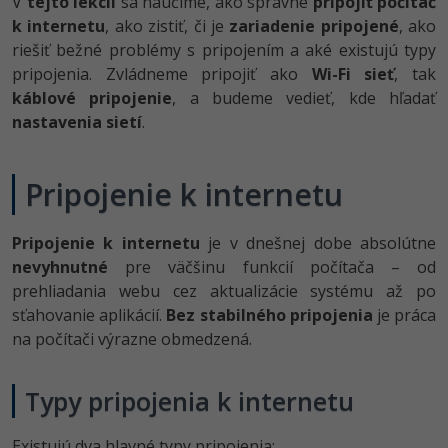
V
tejto lekcii
sa naučíme, ako správne
pripojiť počítač
-80%
k internetu
, ako zistiť, či je
zariadenie pripojené
, ako
-80%
Python
WordPress
Photoshop
riešiť bežné problémy s pripojením a aké existujú typy
-80%
-30%
-80%
pripojenia. Zvládneme pripojiť ako
JavaScript
Wi-Fi sieť
, tak
SEO
Adobe Illustrator
káblové pripojenie
, a budeme vedieť, kde hľadať
-80%
-30%
PHP
nastavenia sietí
.
UX
Adobe Lightroom
-80%
-15%
C++
Business
Adobe XD
Pripojenie k internetu
-80%
-30%
-25%
Swift
Copywriting
Adobe InDesign
Pripojenie k internetu
je v dnešnej dobe absolútne
-80%
-80%
Kotlin
MS Office
nevyhnutné
pre väčšinu funkcií počítača – od
Adobe After Effects
prehliadania webu cez aktualizácie systému až po
-80%
-80%
Céčko
Google Dokumenty
sťahovanie aplikácií.
Bez stabilného pripojenia
je práca
Blender
na počítači výrazne obmedzená.
VB.NET
Time management
Inkscape
Typy pripojenia k internetu
-80%
SQL
Fórum
Fotografovanie
-80%
Existujú dva hlavné typy pripojenia: