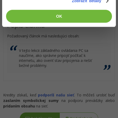
Zobraziť detaily
OK
Popis článku
Požadovaný článok má nasledujúci obsah:
V tejto lekcii základného ovládania PC sa
naučíme, ako správne pripojiť počítač k
internetu, ako overiť stav pripojenia a riešiť
bežné problémy.
Kredity získaš, keď
podporíš našu sieť
. To môžeš urobiť buď
zaslaním symbolickej sumy
na podporu prevádzky alebo
pridaním obsahu
na sieť.