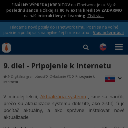
FINÁLNY VÝPREDAJ KREDITOV
na ITnetwork je tu. Využi
poslednú šancu
a získaj až
80 % extra kreditov ZADARMO
na náš
interaktívny e-learning
.
Zisti viac:
Hľadáme nové posily do ITnetwork tímu. Pozri sa na voľné
pozície a pridaj sa k najagilnejšej firme na trhu -
Viac informácií
.
Kurzy Úrad Práce
Od
0 EUR
9. diel - Pripojenie k internetu
Prihlásiť sa
|
Registrovať
IT e-learning
Rekvalifikačné kurzy
Digitálna gramotnosť
Ovládanie PC
Pripojenie k
hradené úradom práce
internetu
Príbehy absolventov
Kurzy programovania
Blog
Ako začať?
V minulej lekcii,
Aktualizácia systému
, sme sa naučili,
Kurzy e-commerce
prečo sú aktualizácie systému dôležité, ako zistiť, či je
Médiá
-80%
Java
Testovanie softvéru
počítač aktuálny, a ako správne inštalovať nové
Kurzy dizajnu
Kariéra
aktualizácie.
-80%
-30%
-80%
C# .NET
Marketing
HTML/CSS