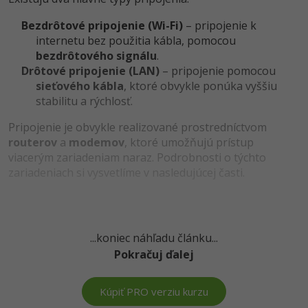
UML
Linux a UNIX
Video
Bezdrôtové pripojenie (Wi-Fi)
– pripojenie k
-41%
Algoritmy
Siete
Ostatné
internetu bez použitia kábla, pomocou
bezdrôtového signálu
.
-10%
Umelá inteligencia
Kybernetická bezpečnost
Drôtové pripojenie (LAN)
– pripojenie pomocou
Fórum
sieťového kábla
, ktoré obvykle ponúka vyššiu
Pre deti
stabilitu a rýchlosť.
Elektronický podpis
Pripojenie je obvykle realizované prostredníctvom
Viac
Windows
routerov
a
modemov
, ktoré umožňujú prístup
viacerým zariadeniam naraz. Podrobnosti o týchto
Fórum
zariadeniach si vysvetlíme v nasledujúcej časti.
...koniec náhľadu článku...
Pokračuj ďalej
Kúpiť PRO verziu kurzu