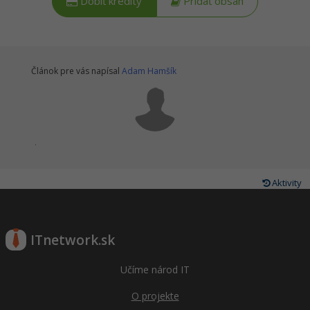
Dobiť kredity
Pridať obsah
Článok pre vás napísal
Adam Hamšík
.
Aktivity
ITnetwork.sk
Učíme národ IT
O projekte