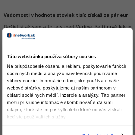
Vedomosti v hodnote stoviek tisíc získaš za pár eur
Došiel si až sem a to je super! Veríme, že ti prvé lekcie
ukázali niečo nového a užitočného.
Chceš v kurze pokračovať? Prejdi do
prémiové sekcie
.
Táto webstránka používa súbory cookies
Obsah článku spadá pod licenciu
Premium
, kúpou článku súhlasíš
Na prispôsobenie obsahu a reklám, poskytovanie funkcií
so
zmluvnými podmienkami
.
sociálnych médií a analýzu návštevnosti používame
súbory cookie. Informácie o tom, ako používate naše
webové stránky, poskytujeme aj našim partnerom v
Čo od nás v ďalších lekciách dostaneš?
oblasti sociálnych médií, inzercie a analýzy. Títo partneri
Prístup k jednotlivým lekciám podľa spôsobu
môžu príslušné informácie skombinovať s ďalšími
obstarania.
údajmi, ktoré ste im poskytli alebo ktoré od vás získali,
Kvalitné znalosti
v oblasti IT.
keď ste používali ich služby.
Zručnosti, ktoré ti pomôžu získať vysnívanú a
dobre platenú prácu
.