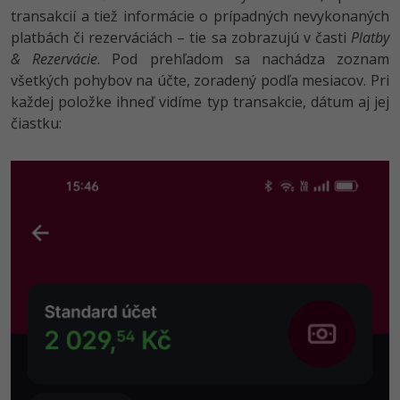
transakcií a tiež informácie o prípadných nevykonaných
platbách či rezerváciách – tie sa zobrazujú v časti
Platby
& Rezervácie
. Pod prehľadom sa nachádza zoznam
všetkých pohybov na účte, zoradený podľa mesiacov. Pri
každej položke ihneď vidíme typ transakcie, dátum aj jej
čiastku: