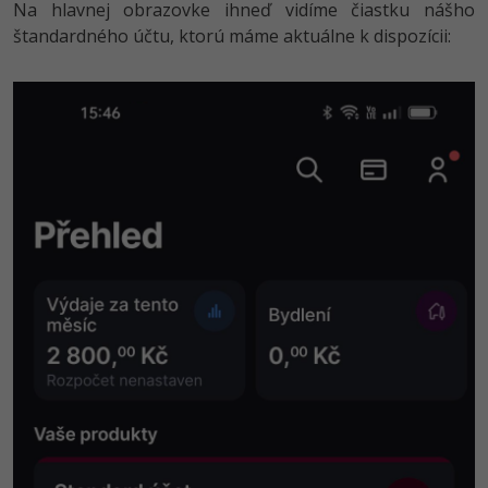
Na hlavnej obrazovke ihneď vidíme čiastku nášho
štandardného účtu, ktorú máme aktuálne k dispozícii: