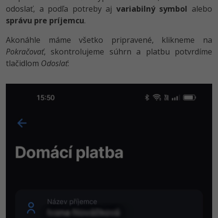
odoslať, a podľa potreby aj
variabilný symbol
alebo
správu pre príjemcu
.
Akonáhle máme všetko pripravené, klikneme na
Pokračovať
, skontrolujeme súhrn a platbu potvrdíme
tlačidlom
Odoslať
: