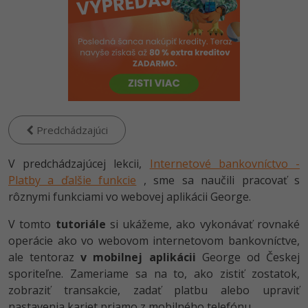
-80%
-80%
Python
WordPress
Photoshop
-80%
-30%
-80%
JavaScript
SEO
Adobe Illustrator
-80%
-30%
PHP
UX
Adobe Lightroom
-80%
-15%
C++
Business
Adobe XD
Predchádzajúci
-80%
-30%
-25%
Swift
Copywriting
Adobe InDesign
V predchádzajúcej lekcii,
Internetové bankovníctvo -
-80%
-80%
Platby a ďalšie funkcie
Kotlin
, sme sa naučili pracovať s
MS Office
Adobe After Effects
rôznymi funkciami vo webovej aplikácii George.
-80%
-80%
Céčko
Google Dokumenty
Blender
V tomto
tutoriále
si ukážeme, ako vykonávať rovnaké
operácie ako vo webovom internetovom bankovníctve,
VB.NET
Time management
Inkscape
ale tentoraz
v mobilnej aplikácii
George od Českej
sporiteľne. Zameriame sa na to, ako zistiť zostatok,
-80%
SQL
Fórum
Fotografovanie
zobraziť transakcie, zadať platbu alebo upraviť
-80%
nastavenia kariet priamo z mobilného telefónu.