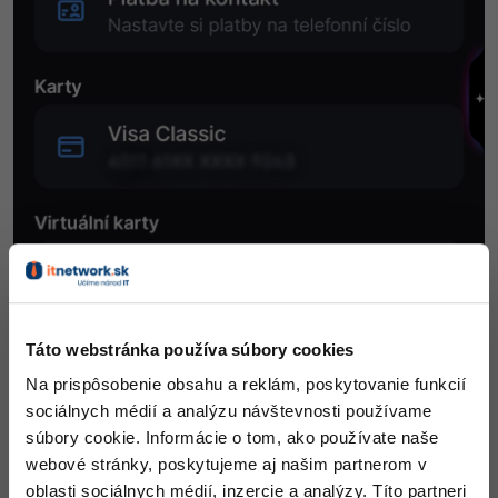
Táto webstránka používa súbory cookies
Medzi najčastejšie používané patria:
Na prispôsobenie obsahu a reklám, poskytovanie funkcií
Trvalé platby a regulácia zostatku
– prehľad a správa
sociálnych médií a analýzu návštevnosti používame
pravidelných platieb.
súbory cookie. Informácie o tom, ako používate naše
Inkasa / SIPO
– zoznam a nastavenie udelených
webové stránky, poskytujeme aj našim partnerom v
súhlasov.
oblasti sociálnych médií, inzercie a analýzy. Títo partneri