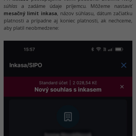
súhlas
a zadáme údaje príjemcu. Môžeme nastaviť
mesačný limit inkasa
, názov súhlasu, dátum začiatku
platnosti a prípadne aj koniec platnosti, ak nechceme,
aby platil neobmedzene: