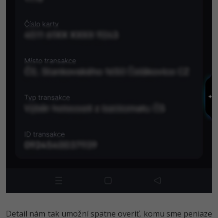
Detail nám tak umožní spätne overiť, komu sme peniaze