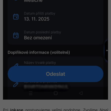
Pri
inkase
postupujeme veľmi podobne. Zvolíme
Nový