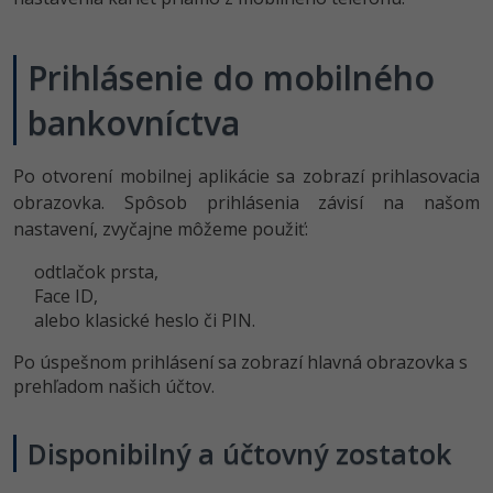
UML
Linux a UNIX
Video
-41%
Algoritmy
Siete
Ostatné
Prihlásenie do mobilného
-10%
Umelá inteligencia
Kybernetická bezpečnost
bankovníctva
Fórum
Pre deti
Elektronický podpis
Po otvorení mobilnej aplikácie sa zobrazí prihlasovacia
obrazovka. Spôsob prihlásenia závisí na našom
Viac
Windows
nastavení, zvyčajne môžeme použiť:
Fórum
odtlačok prsta,
Face ID,
alebo klasické heslo či PIN.
Po úspešnom prihlásení sa zobrazí hlavná obrazovka s
prehľadom našich účtov.
Disponibilný a účtovný zostatok