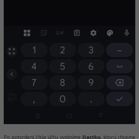
Po potvrdení čísla účtu vyplníme
čiastku
, ktorú chceme