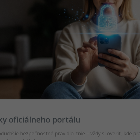
y oficiálneho portálu
duchšie bezpečnostné pravidlo znie – vždy si overiť, kde prá