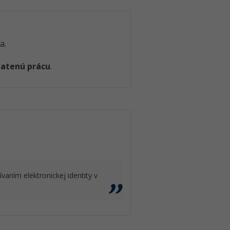
a.
latenú prácu
.
vaním elektronickej identity v