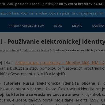
 tu. Využi
poslednú šancu
a získaj až
80 % extra kreditov ZADA
twork tímu. Pozri sa na voľné pozície a pridaj sa k najagilnejšej firm
PRÍBEHY ABSOLVENTOV
BLOG
MÉDIÁ
KARIÉRA
el - Používanie elektronickej identit
lna gramotnosť
Elektronická identita
Používanie elektronickej identity - Prakt
j lekcii,
Prihlasovacie prostriedky - Mobilný kľúč, NIA I
vania k službám štátu pomocou prihlasovacích prostriedko
kľúč eGovernmentu, NIA ID a MojeID.
to
tutoriále kurzu Elektronická identita občana
si d
ickou identitou v bežnom živote. Elektronická identita nie je
oj, ku ktorému sa vraciame znova a znova
, kedykoľvek s
bčana, eRecept, daňový portál Moje dane, ePortál ČSSZ, Úra