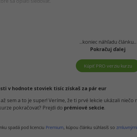
oré sa oplatí sledovať.
...koniec náhľadu článku...
Pokračuj ďalej
Kúpiť PRO verziu kurzu
i v hodnote stoviek tisíc získaš za pár eur
i až sem a to je super! Veríme, že ti prvé lekcie ukázali nieč
kurze pokračovať? Prejdi do
prémiové sekcie
.
nku spadá pod licenciu
Premium
, kúpou článku súhlasíš so
zmluvným