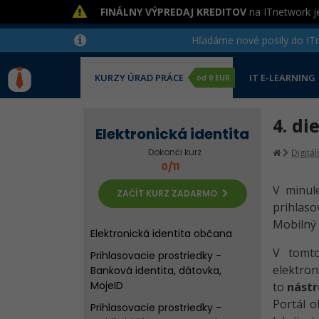
FINÁLNY VÝPREDAJ KREDITOV
na ITnetwork je
Hľadáme nové posily do ITne
KURZY ÚRAD PRÁCE
IT E-LEARNING
od
0 EUR
4. di
Elektronická identita
Dokonči kurz
Digitá
0/11
V minule
ZAČÍT KURZ ZADARMO
prihlaso
Mobilný 
Elektronická identita občana
V tom
Prihlasovacie prostriedky -
elektron
Banková identita, dátovka,
MojeID
to
nástr
Portál o
Prihlasovacie prostriedky -