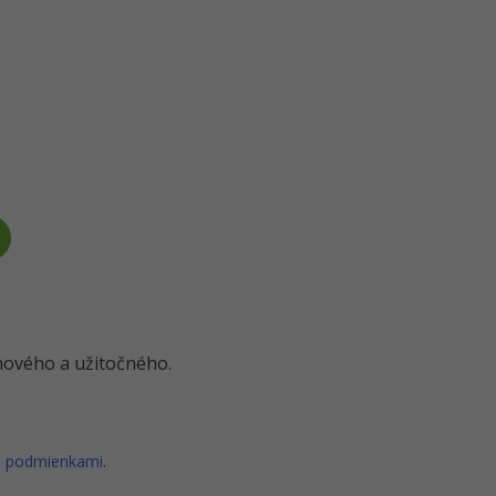
o nového a užitočného.
i podmienkami
.