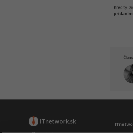
Kredity z
pridaním
Článo
ITnetwork.sk
ITnetwo