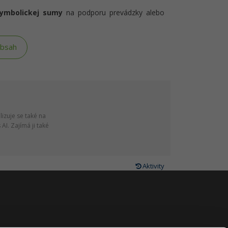
symbolickej sumy
na podporu prevádzky alebo
obsah
lizuje se také na
AI. Zajímá ji také
Aktivity