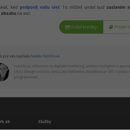
ískaš, keď
podporíš našu sieť
. To môžeš urobiť buď
zaslaním 
 obsahu
na sieť.
Dobiť kredity
Pridať 
k pre vás napísala
Natálie Růžičková
Autorka je odbornicí na digitální marketing, umělou inteligenci a specia
UX/UI Design a tvorbu webů. Její oblíbenou disciplínou je SEO a práce s 
programování.
rk.sk
Služby