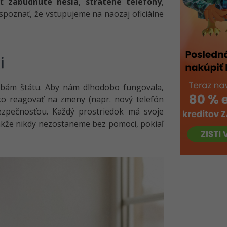
iť zabudnuté heslá
,
stratené telefóny
,
spoznať, že vstupujeme na naozaj oficiálne
i
užbám štátu. Aby nám dlhodobo fungovala,
ako reagovať na zmeny (napr. nový telefón
ezpečnosťou. Každý prostriedok má svoje
akže nikdy nezostaneme bez pomoci, pokiaľ