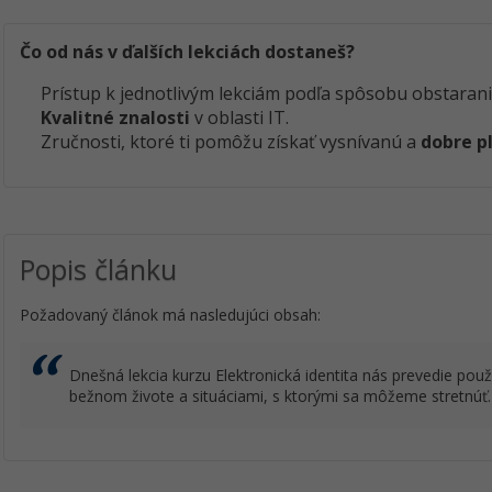
Čo od nás v ďalších lekciách dostaneš?
Prístup k jednotlivým lekciám podľa spôsobu obstarani
Kvalitné znalosti
v oblasti IT.
Zručnosti, ktoré ti pomôžu získať vysnívanú a
dobre p
Popis článku
Požadovaný článok má nasledujúci obsah:
Dnešná lekcia kurzu Elektronická identita nás prevedie použí
bežnom živote a situáciami, s ktorými sa môžeme stretnúť.