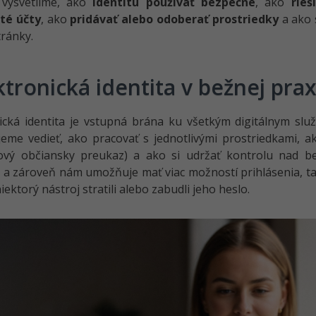
i vysvetlíme, ako
identitu používať bezpečne
, ako
rieš
té účty
, ako
pridávať alebo odoberať prostriedky
a ako 
tránky.
ktronická identita v bežnej prax
ická identita je vstupná brána ku všetkým digitálnym sl
eme vedieť, ako pracovať s jednotlivými prostriedkami, 
ový občiansky preukaz) a ako si udržať kontrolu nad b
á a zároveň nám umožňuje mať viac možností prihlásenia, t
iektorý nástroj stratili alebo zabudli jeho heslo.