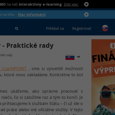
RMO
na náš
interaktívny e-learning
.
Zisti viac:
e na trhu -
Viac informácií
.
Prihlásiť sa
Registrovať
y - Praktické rady
ické rady
D, CzechPOINT
, sme si vysvetlili možnosti
v, ktoré novo zakladáme. Konkrétne to bol
nes ukážeme, ako správne pracovať s
 niečo, čo si založíme raz a tým to končí. Je
a prihlasujeme k službám štátu – či už ide o
d práce alebo iné oficiálne služby. V tejto