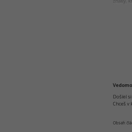
znaky, kt
Vedomost
Došiel s
Chceš v 
Obsah člá