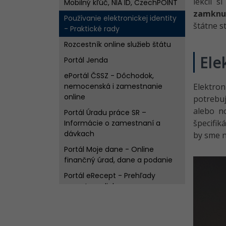
lekcii s
Mobilný kľúč, NIA ID, CzechPOINT
zamknu
Používanie elektronickej identity
štátne s
- Praktické rady
Rozcestník online služieb štátu
Ele
Portál Jenda
ePortál ČSSZ - Dôchodok,
nemocenská i zamestnanie
Elektron
online
potrebuj
alebo n
Portál Úradu práce SR –
špecifik
Informácie o zamestnaní a
dávkach
by sme n
Portál Moje dane - Online
finančný úrad, dane a podanie
Portál eRecept - Prehľady
receptov a liekov
Verejné registre - Informácie o
nehnuteľnostiach či firmách