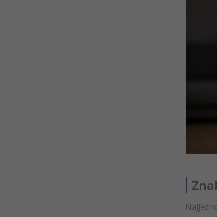
Znak
Najjedno