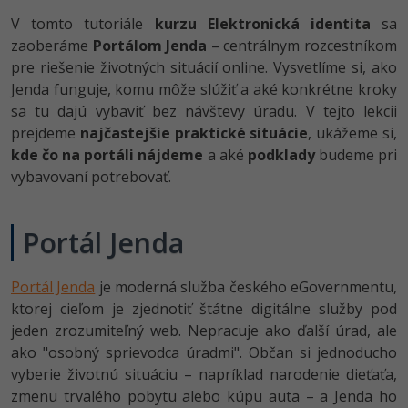
-80%
V tomto tutoriále
kurzu Elektronická identita
sa
-80%
Python
WordPress
Photoshop
zaoberáme
Portálom Jenda
– centrálnym rozcestníkom
-80%
-30%
-80%
pre riešenie životných situácií online. Vysvetlíme si, ako
JavaScript
SEO
Adobe Illustrator
Jenda funguje, komu môže slúžiť a aké konkrétne kroky
-80%
-30%
PHP
sa tu dajú vybaviť bez návštevy úradu. V tejto lekcii
UX
Adobe Lightroom
prejdeme
najčastejšie praktické situácie
, ukážeme si,
-80%
-15%
C++
kde čo na portáli nájdeme
a aké
podklady
budeme pri
Business
Adobe XD
vybavovaní potrebovať.
-80%
-30%
-25%
Swift
Copywriting
Adobe InDesign
-80%
Portál Jenda
-80%
Kotlin
MS Office
Adobe After Effects
-80%
-80%
Céčko
Google Dokumenty
Portál Jenda
je moderná služba českého eGovernmentu,
Blender
ktorej cieľom je zjednotiť štátne digitálne služby pod
VB.NET
Time management
jeden zrozumiteľný web. Nepracuje ako ďalší úrad, ale
Inkscape
ako "osobný sprievodca úradmi". Občan si jednoducho
-80%
SQL
Fórum
vyberie životnú situáciu – napríklad narodenie dieťaťa,
Fotografovanie
zmenu trvalého pobytu alebo kúpu auta – a Jenda ho
-80%