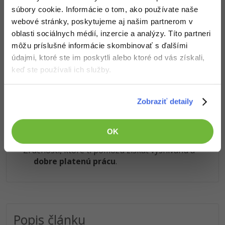
ukázali niečo nového a užitočného.
súbory cookie. Informácie o tom, ako používate naše
Chceš v kurze pokračovať? Prejdi do
prémiové sekcie
.
webové stránky, poskytujeme aj našim partnerom v
oblasti sociálnych médií, inzercie a analýzy. Títo partneri
môžu príslušné informácie skombinovať s ďalšími
Obsah článku spadá pod licenciu
Premium
, kúpou článku súhlasíš
údajmi, ktoré ste im poskytli alebo ktoré od vás získali,
so
zmluvnými podmienkami
.
keď ste používali ich služby.
Čo od nás v ďalších lekciách dostaneš?
Zobraziť detaily
Prístup k jednotlivým lekciám podľa spôsobu
obstarania.
OK
Kvalitné znalosti
v oblasti IT.
Zručnosti, ktoré ti pomôžu získať vysnívanú a
dobre platenú prácu
.
Popis článku