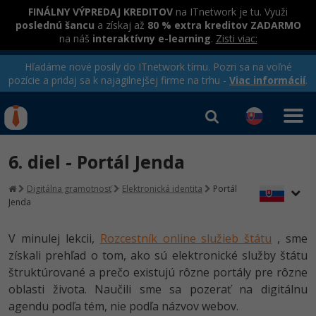
FINÁLNY VÝPREDAJ KREDITOV
na ITnetwork je tu. Využi
poslednú šancu
a získaj až
80 % extra kreditov ZADARMO
na náš
interaktívny e-learning
.
Zisti viac:
Hľadáme nové posily do ITnetwork tímu. Pozri sa na voľné
pozície a pridaj sa k najagilnejšej firme na trhu -
Viac informácií
.
Kurzy Úrad Práce
Od
0 EUR
6. diel - Portál Jenda
Prihlásiť sa
|
Registrovať
IT e-learning
Rekvalifikačné kurzy
Digitálna gramotnosť
Elektronická identita
Portál
hradené úradom práce
Jenda
Príbehy absolventov
Kurzy programovania
Blog
Ako začať?
V minulej lekcii,
Rozcestník online služieb štátu
, sme
Kurzy e-commerce
získali prehľad o tom, ako sú elektronické služby štátu
Médiá
-80%
Java
Testovanie softvéru
štruktúrované a prečo existujú rôzne portály pre rôzne
Kurzy dizajnu
Kariéra
oblasti života. Naučili sme sa pozerať na digitálnu
-80%
-30%
-80%
C# .NET
Marketing
agendu podľa tém, nie podľa názvov webov.
HTML/CSS