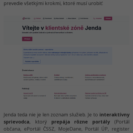
UML
Linux a UNIX
Video
prevedie všetkými krokmi, ktoré musí urobiť:
-41%
Algoritmy
Siete
Ostatné
-10%
Umelá inteligencia
Kybernetická bezpečnost
Fórum
Pre deti
Elektronický podpis
Viac
Windows
Fórum
Jenda teda nie je len zoznam služieb. Je to
interaktívny
sprievodca
, ktorý
prepája rôzne portály
(Portál
občana, ePortál ČSSZ, MojeDane, Portál ÚP, register