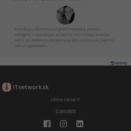
Autorka je odbornicí na digitální marketing, umělou
inteligenci a specializuje se také na UX/UI Design a tvorbu
webů. Její oblíbenou disciplínou je SEO a práce s AI. Zajímá ji
také programování.
Aktivity
ITnetwork.sk
Učíme národ IT
O projekte