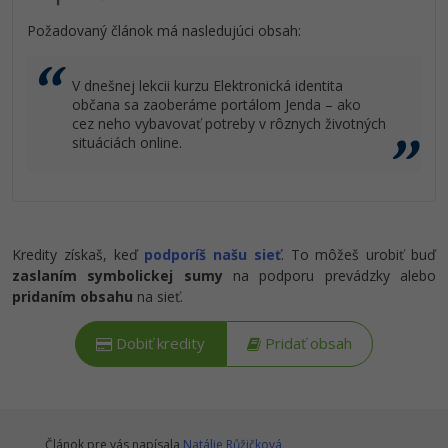
Požadovaný článok má nasledujúci obsah:
V dnešnej lekcii kurzu Elektronická identita
občana sa zaoberáme portálom Jenda – ako
cez neho vybavovať potreby v rôznych životných
situáciách online.
Kredity získaš, keď
podporíš našu sieť
. To môžeš urobiť buď
zaslaním symbolickej sumy
na podporu prevádzky alebo
pridaním obsahu
na sieť.
Dobiť kredity
Pridať obsah
Článok pre vás napísala
Natálie Růžičková