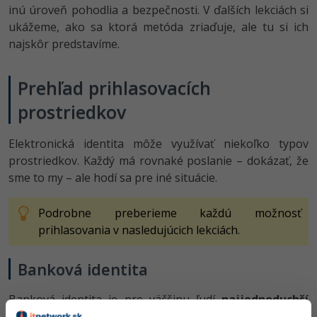
inú úroveň pohodlia a bezpečnosti. V ďalších lekciách si
ukážeme, ako sa ktorá metóda zriaďuje, ale tu si ich
najskôr predstavíme.
Prehľad prihlasovacích
prostriedkov
Elektronická identita môže využívať niekoľko typov
prostriedkov. Každý má rovnaké poslanie – dokázať, že
sme to my – ale hodí sa pre iné situácie.
Podrobne preberieme každú možnosť
prihlasovania v nasledujúcich lekciách.
Banková identita
Banková identita je pre väčšinu ľudí
najjednoduchší
spôsob prihlásenia
. Používame
rovnaké údaje ako do