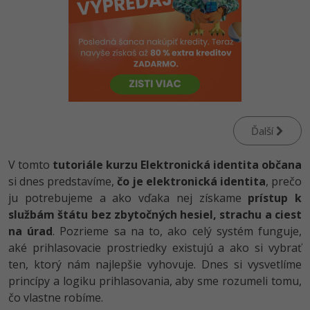
-80%
-80%
Python
WordPress
Photoshop
-80%
-30%
-80%
JavaScript
SEO
Adobe Illustrator
-80%
-30%
PHP
UX
Adobe Lightroom
-80%
-15%
C++
Business
Adobe XD
Ďalší
-80%
-30%
-25%
Swift
Copywriting
Adobe InDesign
V tomto
tutoriále kurzu Elektronická identita občana
-80%
-80%
si dnes predstavíme,
Kotlin
čo je elektronická identita
, prečo
MS Office
Adobe After Effects
ju potrebujeme a ako vďaka nej získame
prístup k
-80%
-80%
Céčko
službám štátu bez zbytočných hesiel, strachu a ciest
Google Dokumenty
Blender
na úrad
. Pozrieme sa na to, ako celý systém funguje,
VB.NET
aké prihlasovacie prostriedky existujú a ako si vybrať
Time management
Inkscape
ten, ktorý nám najlepšie vyhovuje. Dnes si vysvetlíme
-80%
SQL
princípy a logiku prihlasovania, aby sme rozumeli tomu,
Fórum
Fotografovanie
čo vlastne robíme.
-80%