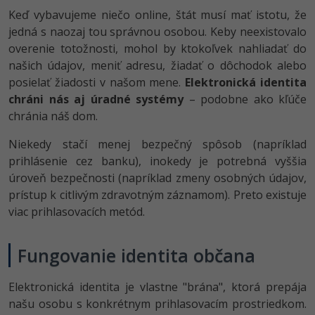
Keď vybavujeme niečo online, štát musí mať istotu, že
jedná s naozaj tou správnou osobou. Keby neexistovalo
overenie totožnosti, mohol by ktokoľvek nahliadať do
našich údajov, meniť adresu, žiadať o dôchodok alebo
posielať žiadosti v našom mene.
Elektronická identita
chráni nás aj úradné systémy
– podobne ako kľúče
chránia náš dom.
Niekedy stačí menej bezpečný spôsob (napríklad
prihlásenie cez banku), inokedy je potrebná vyššia
úroveň bezpečnosti (napríklad zmeny osobných údajov,
prístup k citlivým zdravotným záznamom). Preto existuje
viac prihlasovacích metód.
Fungovanie identita občana
Elektronická identita je vlastne "brána", ktorá prepája
našu osobu s konkrétnym prihlasovacím prostriedkom.