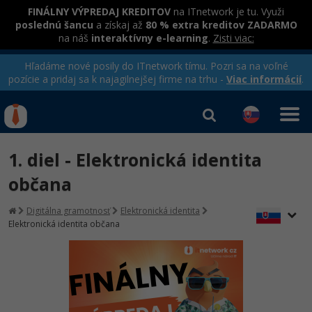
FINÁLNY VÝPREDAJ KREDITOV
na ITnetwork je tu. Využi
poslednú šancu
a získaj až
80 % extra kreditov ZADARMO
na náš
interaktívny e-learning
.
Zisti viac:
Hľadáme nové posily do ITnetwork tímu. Pozri sa na voľné
pozície a pridaj sa k najagilnejšej firme na trhu -
Viac informácií
.
Kurzy Úrad Práce
Od
0 EUR
1. diel - Elektronická identita
Prihlásiť sa
|
Registrovať
IT e-learning
Rekvalifikačné kurzy
občana
hradené úradom práce
Príbehy absolventov
Kurzy programovania
Digitálna gramotnosť
Elektronická identita
Elektronická identita občana
Blog
Ako začať?
Kurzy e-commerce
Médiá
-80%
Java
Testovanie softvéru
Kurzy dizajnu
Kariéra
-80%
-30%
-80%
C# .NET
Marketing
HTML/CSS