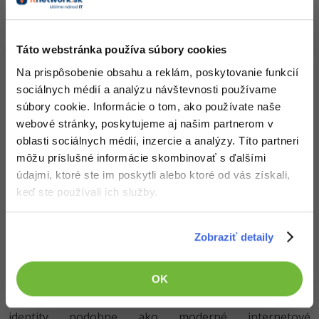
svojho internetového bankovníctva
. Pokiaľ naša
banka službu podporuje, je identita automaticky
zriadená a nemusíme nič nastavovať. Hodí sa pre bežné
Táto webstránka používa súbory cookies
používanie a pre začiatočníkov.
Na prispôsobenie obsahu a reklám, poskytovanie funkcií
sociálnych médií a analýzu návštevnosti používame
Dátová schránka ako prihlasovací
súbory cookie. Informácie o tom, ako používate naše
prostriedok
webové stránky, poskytujeme aj našim partnerom v
oblasti sociálnych médií, inzercie a analýzy. Títo partneri
Dátová schránka môže tiež slúžiť ako jednoduché
môžu príslušné informácie skombinovať s ďalšími
prihlásenie.
Nie je ale tak bezpečná ako iné
údajmi, ktoré ste im poskytli alebo ktoré od vás získali,
prostriedky, preto niektoré služby po prihlásení cez
keď ste používali ich služby.
dátovku nefungujú
. Na získanie plnej identity sa často
prepája s Mobilným kľúčom eGovernmentu.
Zobraziť detaily
Mobilný kľúč eGovernmentu
OK
Mobilná aplikácia, ktorá predstavuje
najbezpečnejší
spôsob prihlásenia
. Vie pracovať s QR kódmi a chráni
identity podobne ako moderné internetové