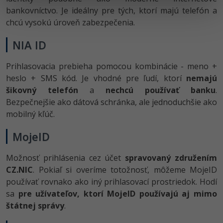
bankovníctvo. Je ideálny pre tých, ktorí majú telefón a
chcú vysokú úroveň zabezpečenia.
NIA ID
Prihlasovacia prebieha pomocou kombinácie - meno +
heslo + SMS kód. Je vhodné pre ľudí, ktorí
nemajú
šikovný telefón
a
nechcú používať banku
.
Bezpečnejšie ako dátová schránka, ale jednoduchšie ako
mobilný kľúč.
MojeID
Možnosť prihlásenia cez účet
spravovaný združením
CZ.NIC
. Pokiaľ si overíme totožnosť, môžeme MojeID
používať rovnako ako iný prihlasovací prostriedok. Hodí
sa
pre užívateľov, ktorí MojeID používajú aj mimo
štátnej správy
.