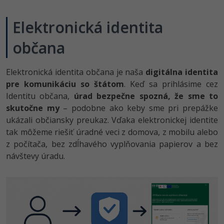
UML
Linux a UNIX
Video
-41%
Elektronická identita
Algoritmy
Siete
Ostatné
občana
-10%
Umelá inteligencia
Kybernetická bezpečnost
Fórum
Pre deti
Elektronická identita občana je naša
digitálna identita
Elektronický podpis
pre komunikáciu so štátom
. Keď sa prihlásime cez
Viac
Identitu občana,
úrad bezpečne spozná, že sme to
Windows
skutočne my
– podobne ako keby sme pri prepážke
Fórum
ukázali občiansky preukaz. Vďaka elektronickej identite
tak môžeme riešiť úradné veci z domova, z mobilu alebo
z počítača, bez zdĺhavého vyplňovania papierov a bez
návštevy úradu.