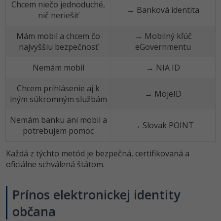
Chcem niečo jednoduché,
→ Banková identita
nič neriešiť
Mám mobil a chcem čo
→ Mobilný kľúč
najvyššiu bezpečnosť
eGovernmentu
Nemám mobil
→ NIA ID
Chcem prihlásenie aj k
→ MojeID
iným súkromným službám
Nemám banku ani mobil a
→ Slovak POINT
potrebujem pomoc
Každá z týchto metód je bezpečná, certifikovaná a
oficiálne schválená štátom.
Prínos elektronickej identity
občana