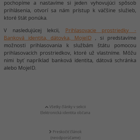
pochopíme a nastavíme si jeden vyhovujúci spôsob
prihlásenia, otvorí sa nám prístup k väčšine služieb,
ktoré štát ponúka.
V nasledujúcej lekcii,
Prihlasovacie prostriedky -
Banková identita, dátovka, MojeID
, si predstavíme
možnosti prihlasovania k službám štátu pomocou
prihlasovacích prostriedkov, ktoré už vlastníme. Môžu
nimi byť napríklad banková identita, dátová schránka
alebo MojeID.
Všetky články v sekcii
Elektronická identita občana
Preskočiť článok
(neodporúčame)