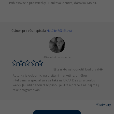
Prihlasovacie prostriedky - Banková identita, dátovka, MojeID
Článok pre vás napísala
Natálie Růžičková
Užívateľské hodnotenie:
Ešte nikto nehodnotil, buď prvý!
Autorka je odbornicí na digitální marketing, umělou
inteligenci a specializuje se také na UX/UI Design a tvorbu
webů. Její oblíbenou disciplínou je SEO a práce s AI. Zajímá ji
také programování.
Aktivity