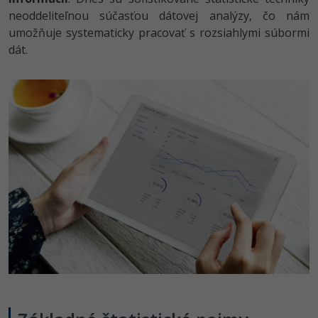
UML
Linux a UNIX
Video
neoddeliteľnou súčasťou dátovej analýzy, čo nám
-41%
umožňuje systematicky pracovať s rozsiahlymi súbormi
Algoritmy
Siete
Ostatné
dát.
-10%
Umelá inteligencia
Kybernetická bezpečnost
Fórum
Pre deti
Elektronický podpis
Viac
Windows
Fórum