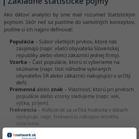
Základné štatistické pojmy
Ako dátoví analytici by sme mali rozumieť štatistickým
pojmom. Skôr než sa pustíme do samotných konceptov,
poďme si ich najprv definovať:
Populácia
– Súbor všetkých prvkov, ktoré nás
zaujímajú (napr. všetci obyvatelia Slovenskej
republiky alebo všetci zákazníci jednej firmy).
Vzorka
– Časť populácie, ktorú si vyberieme na
skúmanie (napr. tisíc náhodne vybraných
obyvateľov SR alebo zákazníci nakupujúci v určitý
deň).
Premenná
alebo
znak
– Vlastnosť, ktorú pri prvkoch
populácie alebo vzorky sledujeme (napr. vek,
výška, príjem).
Frekvencia
– Koľkokrát sa určitá hodnota v dátach
vyskytuje, napr. frekvencia nákupov letného
oblečenia.
Distribúcia
–