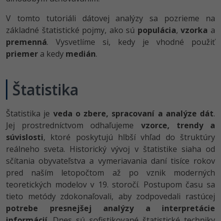
-80%
-80%
Python
WordPress
Photoshop
V tomto tutoriáli dátovej analýzy sa pozrieme na
základné štatistické pojmy, ako sú
populácia
,
vzorka
a
-80%
-30%
-80%
JavaScript
SEO
Adobe Illustrator
premenná
. Vysvetlíme si, kedy je vhodné použiť
priemer
a kedy
medián
.
-80%
-30%
PHP
UX
Adobe Lightroom
-80%
-15%
C++
Štatistika
Business
Adobe XD
-80%
-30%
-25%
Swift
Copywriting
Adobe InDesign
Štatistika je
veda o zbere, spracovaní a analýze dát
.
-80%
Jej prostredníctvom odhaľujeme
vzorce, trendy a
-80%
Kotlin
MS Office
Adobe After Effects
súvislosti
, ktoré poskytujú hlbší vhľad do štruktúry
-80%
reálneho sveta. Historický vývoj v štatistike siaha od
-80%
Céčko
Google Dokumenty
Blender
sčítania obyvateľstva a vymeriavania daní tisíce rokov
pred naším letopočtom až po vznik moderných
VB.NET
Time management
Inkscape
teoretických modelov v 19. storočí. Postupom času sa
tieto metódy zdokonaľovali, aby zodpovedali rastúcej
-80%
SQL
Fórum
Fotografovanie
potrebe presnejšej analýzy a interpretácie
-80%
informácií
. Dnes sú sofistikované štatistické techniky