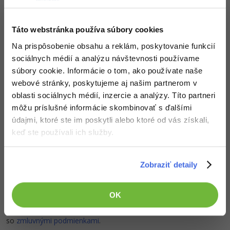
Táto webstránka používa súbory cookies
Na prispôsobenie obsahu a reklám, poskytovanie funkcií
...koniec náhľadu článku...
sociálnych médií a analýzu návštevnosti používame
Pokračuj ďalej
súbory cookie. Informácie o tom, ako používate naše
webové stránky, poskytujeme aj našim partnerom v
Kúpiť PRO verziu kurzu
oblasti sociálnych médií, inzercie a analýzy. Títo partneri
môžu príslušné informácie skombinovať s ďalšími
údajmi, ktoré ste im poskytli alebo ktoré od vás získali,
Vedomosti v hodnote stoviek tisíc získaš za pár eur
keď ste používali ich služby.
Došiel si až sem a to je super! Veríme, že ti prvé lekcie
ukázali niečo nového a užitočného.
Zobraziť detaily
Chceš v kurze pokračovať? Prejdi do
prémiové sekcie
.
OK
Obsah článku spadá pod licenciu
Premium
, kúpou článku súhlasíš
so
zmluvnými podmienkami
.