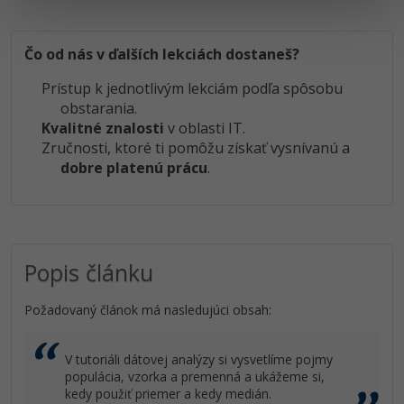
Čo od nás v ďalších lekciách dostaneš?
Prístup k jednotlivým lekciám podľa spôsobu
obstarania.
Kvalitné znalosti
v oblasti IT.
Zručnosti, ktoré ti pomôžu získať vysnívanú a
dobre platenú prácu
.
Popis článku
Požadovaný článok má nasledujúci obsah:
V tutoriáli dátovej analýzy si vysvetlíme pojmy
populácia, vzorka a premenná a ukážeme si,
kedy použiť priemer a kedy medián.