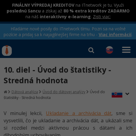
FINÁLNY VÝPREDAJ KREDITOV
na ITnetwork je tu. Využi
poslednú šancu
a získaj až
80 % extra kreditov ZADARMO
na náš
interaktívny e-learning
.
Zisti viac:
Hľadáme nové posily do ITnetwork tímu. Pozri sa na voľné
pozície a pridaj sa k najagilnejšej firme na trhu -
Viac informácií
.
Kurzy Úrad Práce
Od
0 EUR
10. diel - Úvod do štatistiky -
Prihlásiť sa
|
Registrovať
IT e-learning
Rekvalifikačné kurzy
Stredná hodnota
hradené úradom práce
Príbehy absolventov
Kurzy programovania
Dátová analýza
Úvod do dátovej analýzy
Úvod do
štatistiky - Stredná hodnota
Blog
Ako začať?
Kurzy e-commerce
Médiá
-80%
V minulej lekcii,
Ukladanie a archivácia dát
, sme si
Java
Testovanie softvéru
Kurzy dizajnu
vysvetlili, čo je ukladanie a archivácia dát, a ukázali sme
Kariéra
-80%
si rozdiel medzi aktívnou prácou s dátami a ich
-30%
-80%
C# .NET
Marketing
HTML/CSS
dlhodobým uchovávaním.