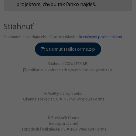
projektom, chybu tak ľahko nájdeš.
Stiahnuť
Stiahnutím nasledujúceho súboru súhlasíš s
licenčnými podmienkami
Stiahnuť HelloForms.zip
Stiahnuté 702x (47.9 kB)
Aplikácia je vrátane zdrojových kódov v jazyku C#
Všetky články v sekcii
Okenné aplikácie v C # .NET vo Windows Forms
Preskočiť článok
(neodporúčame)
Jednoduchá kalkulačka v C # .NET Windows Forms