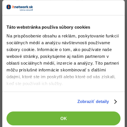
formulár je samozrejme objekt (ako inak
). Je
definovaný triedou
, ktorú nájdeme v súbore
Form1
. Súbor si samozrejme môžete premenovať v
Form1.cs
Solution Exploreri, premenuje sa aj trieda. Pre našu
Táto webstránka používa súbory cookies
aplikáciu by sa formulár mohol menovať napr.
Na prispôsobenie obsahu a reklám, poskytovanie funkcií
, premenujte si ho tak, pretože sa v
PozdravForm
sociálnych médií a analýzu návštevnosti používame
aplikácii potom budete lepšie orientovať.
súbory cookie. Informácie o tom, ako používate naše
webové stránky, poskytujeme aj našim partnerom v
Visual Studio zobrazuje buď grafický náhľad formulára
oblasti sociálnych médií, inzercie a analýzy. Títo partneri
alebo jeho zdrojový kód. Medzi týmito režimami môžeme
môžu príslušné informácie skombinovať s ďalšími
prepínať buď pravým kliknutím na formulár (resp. Na
údajmi, ktoré ste im poskytli alebo ktoré od vás získali,
kód) a výberom možnosti View Code (resp. View
keď ste používali ich služby.
Designer). Užitočné je poznať skratky
+
k
Shift
F7
presunu do návrhára a
+
+
k presunu do
Ctrl
Alt
0
kódu. Musí ísť o nulu na alfanumerickej klávesnici (tú
Zobraziť detaily
vľavo).
Presuňte sa do kódu formulára, ktorý vyzerá asi takto
OK
(vynechal som počiatočné
y):
using