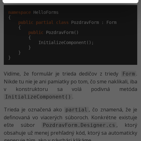
namespace
 HelloForms

{

public
partial
class
 PozdravForm : Form

    {

public
 PozdravForm()

        {

            InitializeComponent();

        }

    }

}
Vidíme, že formulár je trieda dedičov z triedy
.
Form
Nikde tu nie je ani pamiatky po tom, čo sme naklikali, iba
v konstruktoru sa volá podivná metóda
.
InitializeComponent()
Trieda je označená ako
, čo znamená, že je
partial
definovaná vo viacerých súboroch. Konkrétne existuje
ešte súbor
, ktorý
PozdravForm.Designer.cs
obsahuje už menej prehľadný kód, ktorý sa automaticky
generuje tým, ako v návrhári klikáme.