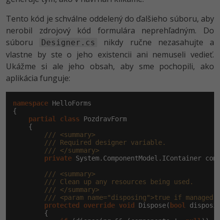
Tento kód je schválne oddelený do ďalšieho súboru, aby
nerobil zdrojový kód formulára neprehľadným. Do
súboru
nikdy ručne nezasahujte a
Designer.cs
vlastne by ste o jeho existencii ani nemuseli vedieť.
Ukážme si ale jeho obsah, aby sme pochopili, ako
aplikácia funguje:
namespace
 HelloForms

{

partial
class
 PozdravForm

    {

/// <summary>
/// Required designer variable.
/// </summary>
private
 System.ComponentModel.IContainer com
/// <summary>
/// Clean up any resources being used.
/// </summary>
/// <param name="disposing">true if managed 
protected
override
void
 Dispose(
bool
 disposin
        {
