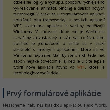
oddelenie logiky a výstupu, podporu rýchlejšieho
-30%
Médiá
-80%
SEO
Adobe Illustrator
vykresľovanie, animácií, binding a ďalších nových
technológií. V praxi sa u formulárových aplikácií
Kariéra
-30%
UX
Adobe Lightroom
používajú oba frameworky, u novších aplikácií
WPF, existujúce aplikácie z väčšiny používajú
-15%
Business
Adobe XD
WinForms. V súčasnej dobe nie je WinForms
označený za zastaraný a stále sa používa, jeho
-30%
-25%
Copywriting
Adobe InDesign
použitie je jednoduché a určite sa v praxi
stretnete s mnohými aplikáciami, ktoré sú vo
-80%
MS Office
Adobe After Effects
WinForms napísané. Mali by ste o nich teda mať
aspoň nejaké povedomie, aj keď je určite lepšia
-80%
Google Dokumenty
Blender
tvoriť nové aplikácie rovno vo
WPF
, ktoré je
technologicky oveľa ďalej.
Time management
Inkscape
-80%
Fórum
Fotografovanie
Prvý formulárové aplikácie
Linux a UNIX
Video
Nezačneme inak, než klasickou aplikáciou Hello World,