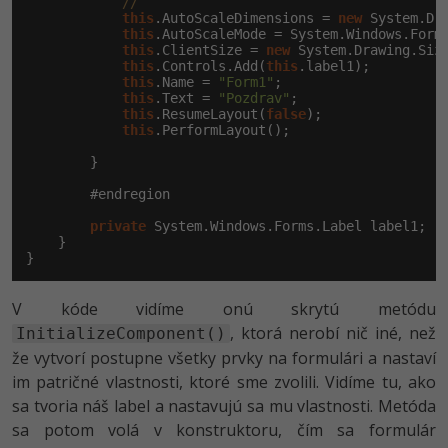
//
this
.AutoScaleDimensions = 
new
 System.Dr
this
.AutoScaleMode = System.Windows.Forms
this
.ClientSize = 
new
 System.Drawing.Siz
this
.Controls.Add(
this
.label1);

this
.Name = 
"Form1"
;

this
.Text = 
"Pozdrav"
;

this
.ResumeLayout(
false
);

this
.PerformLayout();

        }

        #endregion

private
 System.Windows.Forms.Label label1;

    }

}
V kóde vidíme onú skrytú metódu
, ktorá nerobí nič iné, než
InitializeComponent()
že vytvorí postupne všetky prvky na formulári a nastaví
im patričné vlastnosti, ktoré sme zvolili. Vidíme tu, ako
sa tvoria náš label a nastavujú sa mu vlastnosti. Metóda
sa potom volá v konstruktoru, čím sa formulár