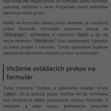
Keď označíme nejaký prvok na formulári alebo formulár
samotný, môžeme v okne Properties meniť jednotlivé
vlastnosti tohto prvku.
Keďže na formulári žiadny prvok nemáme, je označený
práve formulár. Formulári zmeníme titulok na
. Vyhľadajte si vlastnosť
a do nej
"Pozdrav"
Text
vložte hodnotu
(bez úvodzoviek). Výsledok
"Pozdrav"
sa hneď prejaví v návrhári. Týmto spôsobom budeme
nastavovať vlastnosti všetkých prvkov na formulári.
Vloženie ovládacích prvkov na
formulár
Teraz otvoríme Toolbox a vyberieme ovládací prvok
, čo je textový popis. Vložíme ho do formulára
Label
buď dvojklikom alebo presunutím myšou. Formulár si
zmenšite a label myšou jednoducho presuňte