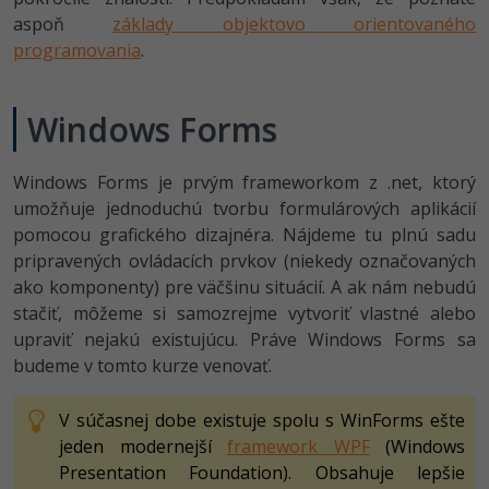
UML
aspoň
základy objektovo orientovaného
-41%
programovania
.
Algoritmy
-10%
Umelá inteligencia
Windows Forms
Pre deti
Windows Forms je prvým frameworkom z .net, ktorý
Viac
umožňuje jednoduchú tvorbu formulárových aplikácií
pomocou grafického dizajnéra. Nájdeme tu plnú sadu
Fórum
pripravených ovládacích prvkov (niekedy označovaných
ako komponenty) pre väčšinu situácií. A ak nám nebudú
stačiť, môžeme si samozrejme vytvoriť vlastné alebo
Kurzy e-commerce
upraviť nejakú existujúcu. Práve Windows Forms sa
Testovanie softvéru
budeme v tomto kurze venovať.
Kurzy dizajnu
-30%
-80%
Marketing
V súčasnej dobe existuje spolu s WinForms ešte
HTML/CSS
Príbehy absolventov
jeden modernejší
framework WPF
(Windows
-80%
WordPress
Blog
Photoshop
Presentation Foundation). Obsahuje lepšie