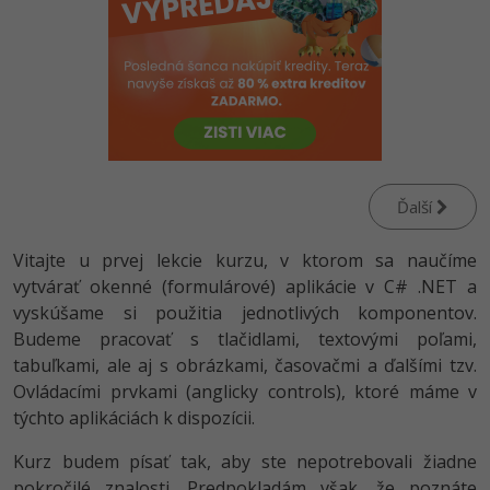
-80%
Python
-80%
JavaScript
-80%
PHP
-80%
C++
Ďalší
-80%
Swift
Vitajte u prvej lekcie kurzu, v ktorom sa naučíme
-80%
vytvárať okenné (formulárové) aplikácie v C# .NET a
Kotlin
vyskúšame si použitia jednotlivých komponentov.
-80%
Céčko
Budeme pracovať s tlačidlami, textovými poľami,
tabuľkami, ale aj s obrázkami, časovačmi a ďalšími tzv.
VB.NET
Ovládacími prvkami (anglicky controls), ktoré máme v
týchto aplikáciách k dispozícii.
SQL
Kurz budem písať tak, aby ste nepotrebovali žiadne
-80%
pokročilé znalosti. Predpokladám však, že poznáte