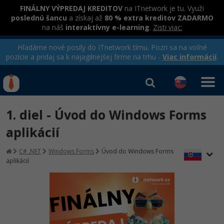
FINÁLNY VÝPREDAJ KREDITOV
na ITnetwork je tu. Využi
poslednú šancu
a získaj až
80 % extra kreditov ZADARMO
na náš
interaktívny e-learning
.
Zisti viac:
Hľadáme nové posily do ITnetwork tímu. Pozri sa na voľné
pozície a pridaj sa k najagilnejšej firme na trhu -
Viac informácií
.
Kurzy Úrad Práce
Od
0 EUR
1. diel - Úvod do Windows Forms
Prihlásiť sa
|
Registrovať
IT e-learning
Rekvalifikačné kurzy
aplikácií
hradené úradom práce
Kurzy programovania
C# .NET
Windows Forms
Úvod do Windows Forms
aplikácií
Ako začať?
-80%
Java
-80%
C# .NET