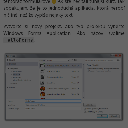
Siete
tentoraz formulárové
Ak ste nečítali tunajší kurz, tak
Ostatné
zopakujem, že je to jednoduchá aplikácia, ktorá nerobí
Kybernetická bezpečnost
nič iné, než že vypíše nejaký text.
Fórum
Vytvorte si nový projekt, ako typ projektu vyberte
Elektronický podpis
Windows Forms Application. Ako názov zvolíme
.
HelloForms
Windows