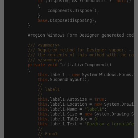
if
 (disposing && (components != 
null
))

            {

                components.Dispose();

            }

base
.Dispose(disposing);

        }

        #region Windows Form Designer generated code

/// <summary>
/// Required method for Designer support - d
/// the contents of this method with the cod
/// </summary>
private
void
 InitializeComponent()

        {

this
.label1 = 
new
 System.Windows.Forms.La
this
.SuspendLayout();

//
// label1
//
this
.label1.AutoSize = 
true
;

this
.label1.Location = 
new
 System.Drawin
this
.label1.Name = 
"label1"
;

this
.label1.Size = 
new
 System.Drawing.Si
this
.label1.TabIndex = 
0
;

this
.label1.Text = 
"Pozdrav z formuláře"
;
//
// Form1