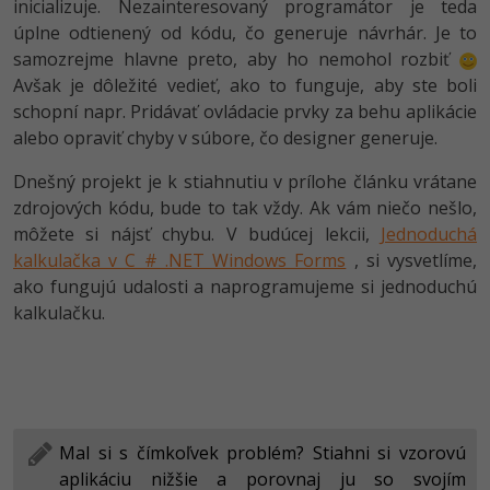
inicializuje. Nezainteresovaný programátor je teda
úplne odtienený od kódu, čo generuje návrhár. Je to
samozrejme hlavne preto, aby ho nemohol rozbiť
Avšak je dôležité vedieť, ako to funguje, aby ste boli
schopní napr. Pridávať ovládacie prvky za behu aplikácie
alebo opraviť chyby v súbore, čo designer generuje.
Dnešný projekt je k stiahnutiu v prílohe článku vrátane
zdrojových kódu, bude to tak vždy. Ak vám niečo nešlo,
môžete si nájsť chybu. V budúcej lekcii,
Jednoduchá
kalkulačka v C # .NET Windows Forms
, si vysvetlíme,
ako fungujú udalosti a naprogramujeme si jednoduchú
kalkulačku.
Mal si s čímkoľvek problém? Stiahni si vzorovú
aplikáciu nižšie a porovnaj ju so svojím