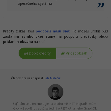
operačného systému.
Kredity získaš, keď
podporíš našu sieť
. To môžeš urobiť buď
zaslaním symbolickej sumy
na podporu prevádzky alebo
pridaním obsahu
na sieť.
Dobiť kredity
Pridať obsah
Článok pre vás napísal
Petr Malečík
Zajímám se o technologie na platformě .NET. Nejradši mám
vývoj v Back-Endu ať už se jedná o REST API a nebo GraphQL.