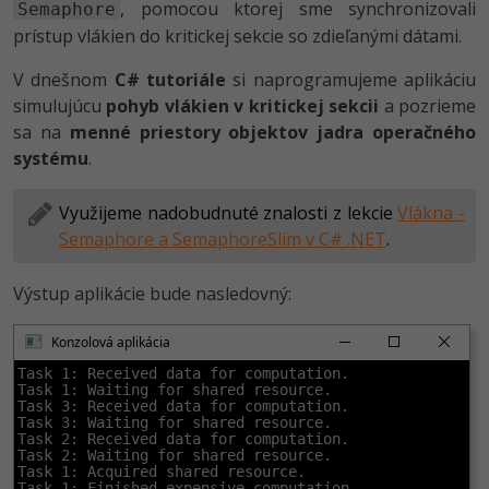
, pomocou ktorej sme synchronizovali
Semaphore
-80%
Python
prístup vlákien do kritickej sekcie so zdieľanými dátami.
-80%
V dnešnom
C# tutoriále
si naprogramujeme aplikáciu
JavaScript
simulujúcu
pohyb vlákien v kritickej sekcii
a pozrieme
-80%
sa na
menné priestory objektov jadra operačného
PHP
systému
.
-80%
C++
Využijeme nadobudnuté znalosti z lekcie
Vlákna -
-80%
Swift
Semaphore a SemaphoreSlim v C# .NET
.
-80%
Kotlin
Výstup aplikácie bude nasledovný:
-80%
Céčko
Konzolová aplikácia
Task 1: Received data for computation.

VB.NET
Task 1: Waiting for shared resource.

Task 3: Received data for computation.

Task 3: Waiting for shared resource.

SQL
Task 2: Received data for computation.

Task 2: Waiting for shared resource.

Task 1: Acquired shared resource.

-80%
Task 1: Finished expensive computation.
