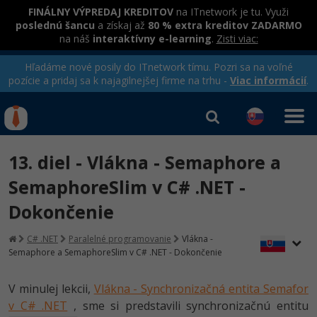
FINÁLNY VÝPREDAJ KREDITOV
na ITnetwork je tu. Využi
poslednú šancu
a získaj až
80 % extra kreditov ZADARMO
na náš
interaktívny e-learning
.
Zisti viac:
Hľadáme nové posily do ITnetwork tímu. Pozri sa na voľné
pozície a pridaj sa k najagilnejšej firme na trhu -
Viac informácií
.
Kurzy Úrad Práce
Od
0 EUR
13. diel - Vlákna - Semaphore a
Prihlásiť sa
|
Registrovať
IT e-learning
Rekvalifikačné kurzy
SemaphoreSlim v C# .NET -
hradené úradom práce
Dokončenie
Kurzy programovania
Ako začať?
C# .NET
Paralelné programovanie
Vlákna -
Semaphore a SemaphoreSlim v C# .NET - Dokončenie
-80%
Java
V minulej lekcii,
Vlákna - Synchronizačná entita Semafor
-80%
C# .NET
v C# .NET
, sme si predstavili synchronizačnú entitu