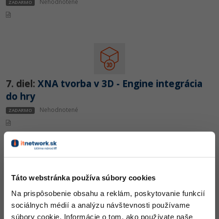
Siete
Nehodnotené
Ostatné
ZADARMO
Kybernetická bezpečnost
Fórum
Elektronický podpis
Windows
7. diel:
XNA tvorba v 3D - Engine integrácia
do hry
Nehodnotené
ZADARMO
Táto webstránka používa súbory cookies
8. diel:
XNA tvorba v 3D - Sprit a Text
Na prispôsobenie obsahu a reklám, poskytovanie funkcií
Nehodnotené
sociálnych médií a analýzu návštevnosti používame
ZADARMO
súbory cookie. Informácie o tom, ako používate naše