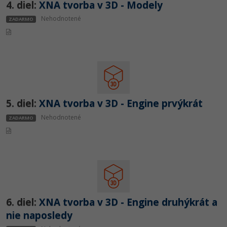
4. diel:
XNA tvorba v 3D - Modely
-30%
Médiá
-80%
SEO
Adobe Illustrator
Nehodnotené
ZADARMO
Kariéra
-30%
UX
Adobe Lightroom
-15%
Business
Adobe XD
-30%
-25%
Copywriting
Adobe InDesign
5. diel:
XNA tvorba v 3D - Engine prvýkrát
-80%
MS Office
Adobe After Effects
Nehodnotené
ZADARMO
-80%
Google Dokumenty
Blender
Time management
Inkscape
-80%
Fórum
Fotografovanie
6. diel:
XNA tvorba v 3D - Engine druhýkrát a
Linux a UNIX
Video
nie naposledy