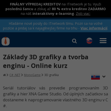
FINÁLNY VÝPREDAJ KREDITOV
na ITnetwork je tu. Využi
poslednú šancu
a získaj až
80 % extra kreditov ZADARMO
na náš
interaktívny e-learning
.
Zisti viac:
Hľadáme nové posily do ITnetwork tímu. Pozri sa na voľné
pozície a pridaj sa k najagilnejšej firme na trhu -
Viac informácií
.
Kurzy Úrad Práce
Od
0 EUR
Základy 3D grafiky a tvorba
Prihlásiť sa
|
Registrovať
IT e-learning
Rekvalifikačné kurzy
enginu - Online kurz
hradené úradom práce
Kurzy programovania
C# .NET
MonoGame
3D grafika
Ako začať?
Seriál tutoriálov vás prevedie programovaním 3D
-80%
grafiky a hier XNA Game Studio. Od úplných začiatkov sa
Java
dostaneme k naprogramovanie vlastného 3D enginu v C
-80%
#.
C# .NET