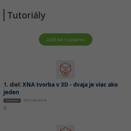
-80%
Python
Tutoriály
-80%
JavaScript
-80%
PHP
Začít kurz zadarmo
-80%
C++
-80%
Swift
-80%
Kotlin
1. diel:
XNA tvorba v 3D - dvaja je viac ako
-80%
Céčko
jeden
Nehodnotené
ZADARMO
VB.NET
SQL
-80%