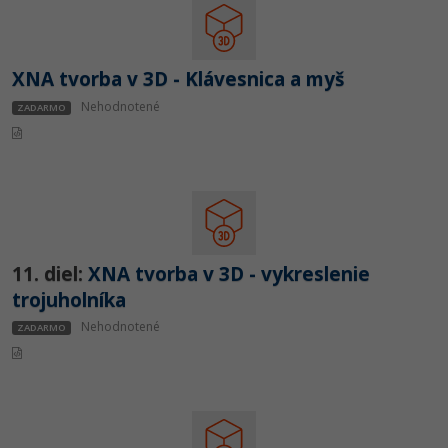
XNA tvorba v 3D - Klávesnica a myš
Nehodnotené
ZADARMO
11. diel:
XNA tvorba v 3D - vykreslenie
trojuholníka
Nehodnotené
ZADARMO