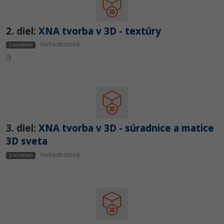
UML
-41%
Algoritmy
2. diel:
XNA tvorba v 3D - textúry
-10%
Nehodnotené
ZADARMO
Umelá inteligencia
Pre deti
Viac
Fórum
3. diel:
XNA tvorba v 3D - súradnice a matice
3D sveta
Kurzy e-commerce
Nehodnotené
ZADARMO
Testovanie softvéru
Kurzy dizajnu
-30%
-80%
Marketing
HTML/CSS
Príbehy absolventov
-80%
WordPress
Blog
Photoshop