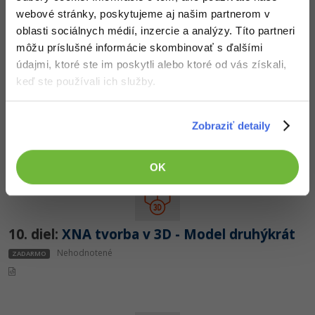
webové stránky, poskytujeme aj našim partnerom v
oblasti sociálnych médií, inzercie a analýzy. Títo partneri
môžu príslušné informácie skombinovať s ďalšími
údajmi, ktoré ste im poskytli alebo ktoré od vás získali,
keď ste používali ich služby.
9. diel:
XNA tvorba v 3D - Kamera
Nehodnotené
ZADARMO
Zobraziť detaily
OK
10. diel:
XNA tvorba v 3D - Model druhýkrát
Nehodnotené
ZADARMO