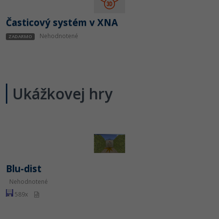
Časticový systém v XNA
Nehodnotené
ZADARMO
Ukážkovej hry
Blu-dist
Nehodnotené
589x