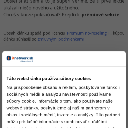
Siete
Došiel si až sem a to je super! Veríme, že ti prvé lekcie
Ostatné
ukázali niečo nového a užitočného.
Kybernetická bezpečnost
Chceš v kurze pokračovať? Prejdi do
prémiové sekcie
.
Fórum
Elektronický podpis
Obsah článku spadá pod licenciu
Premium no-reselling II
, kúpou
článku súhlasíš so
zmluvnými podmienkami
.
Windows
Táto webstránka používa súbory cookies
Na prispôsobenie obsahu a reklám, poskytovanie funkcií
sociálnych médií a analýzu návštevnosti používame
súbory cookie. Informácie o tom, ako používate naše
webové stránky, poskytujeme aj našim partnerom v
oblasti sociálnych médií, inzercie a analýzy. Títo partneri
môžu príslušné informácie skombinovať s ďalšími