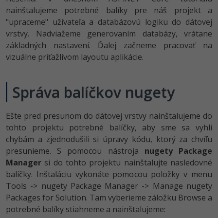
-80%
nainštalujeme potrebné balíky pre náš projekt a
Python
"upraceme" užívateľa a databázovú logiku do dátovej
-80%
vrstvy. Nadviažeme generovaním databázy, vrátane
JavaScript
základných nastavení. Ďalej začneme pracovať na
-80%
vizuálne príťažlivom layoutu aplikácie.
PHP
-80%
C++
Správa balíčkov nugety
-80%
Swift
Ešte pred presunom do dátovej vrstvy nainštalujeme do
-80%
tohto projektu potrebné balíčky, aby sme sa vyhli
Kotlin
chybám a zjednodušili si úpravy kódu, ktorý za chvíľu
-80%
Céčko
presunieme. S pomocou nástroja
nugety Package
Manager
si do tohto projektu nainštalujte nasledovné
VB.NET
balíčky. Inštaláciu vykonáte pomocou položky v menu
Tools -> nugety Package Manager -> Manage nugety
SQL
Packages for Solution. Tam vyberieme záložku Browse a
potrebné balíky stiahneme a nainštalujeme:
-80%