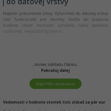
do dátovej vrstvy
-30%
Médiá
-80%
SEO
Adobe Illustrator
Najskôr presunieme (resp. Vytvoríme) do dátovej vrstvy
Kariéra
-30%
UX
časť funkcionalít pre Identity. Keďže do budúcna
Adobe Lightroom
budeme chcieť možnosti užívateľa našej aplikácie
-15%
Business
Adobe XD
rozširovať, nevystačili by sme si
-30%
-25%
Copywriting
Adobe InDesign
-80%
MS Office
Adobe After Effects
-80%
...koniec náhľadu článku...
Google Dokumenty
Blender
Pokračuj ďalej
Time management
Inkscape
Kúpiť PRO verziu kurzu
-80%
Fórum
Fotografovanie
Linux a UNIX
Video
Vedomosti v hodnote stoviek tisíc získaš za pár eur