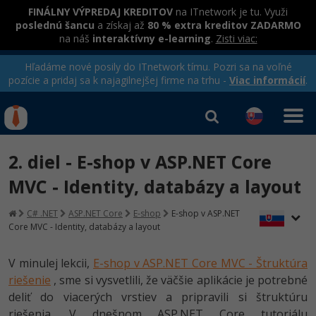
FINÁLNY VÝPREDAJ KREDITOV
na ITnetwork je tu. Využi
poslednú šancu
a získaj až
80 % extra kreditov ZADARMO
na náš
interaktívny e-learning
.
Zisti viac:
Hľadáme nové posily do ITnetwork tímu. Pozri sa na voľné
pozície a pridaj sa k najagilnejšej firme na trhu -
Viac informácií
.
Kurzy Úrad Práce
Od
0 EUR
2. diel - E-shop v ASP.NET Core
Prihlásiť sa
|
Registrovať
IT e-learning
Rekvalifikačné kurzy
MVC - Identity, databázy a layout
hradené úradom práce
Kurzy programovania
C# .NET
ASP.NET Core
E-shop
E-shop v ASP.NET
Core MVC - Identity, databázy a layout
Ako začať?
-80%
V minulej lekcii,
E-shop v ASP.NET Core MVC - Štruktúra
Java
riešenie
, sme si vysvetlili, že väčšie aplikácie je potrebné
-80%
deliť do viacerých vrstiev a pripravili si štruktúru
C# .NET
riešenia. V dnešnom ASP.NET Core tutoriálu