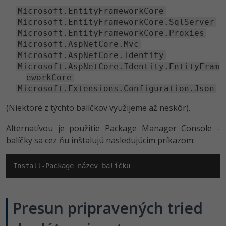
UML
Microsoft.EntityFrameworkCore
-41%
Microsoft.EntityFrameworkCore.SqlServer
Algoritmy
Microsoft.EntityFrameworkCore.Proxies
-10%
Microsoft.AspNetCore.Mvc
Umelá inteligencia
Microsoft.AspNetCore.Identity
Microsoft.AspNetCore.Identity.EntityFram
Pre deti
eworkCore
Microsoft.Extensions.Configuration.Json
Viac
(Niektoré z týchto balíčkov využijeme až neskôr).
Fórum
Alternatívou je použitie Package Manager Console -
balíčky sa cez ňu inštalujú nasledujúcim príkazom:
Kurzy e-commerce
Install-Package název_balíčku
Testovanie softvéru
Kurzy dizajnu
-30%
-80%
Marketing
HTML/CSS
Príbehy absolventov
Presun pripravených tried
-80%
WordPress
Blog
Photoshop