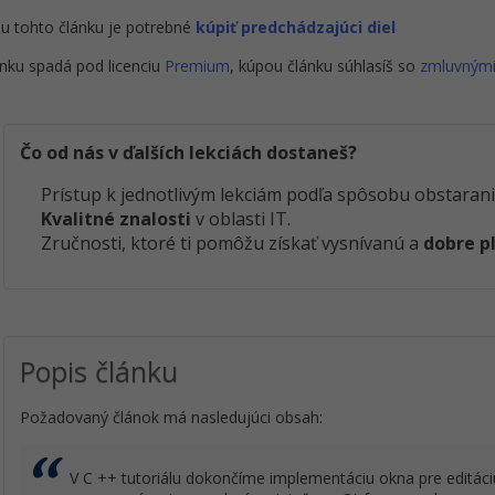
u tohto článku je potrebné
kúpiť predchádzajúci diel
nku spadá pod licenciu
Premium
, kúpou článku súhlasíš so
zmluvným
Čo od nás v ďalších lekciách dostaneš?
Prístup k jednotlivým lekciám podľa spôsobu obstarani
Kvalitné znalosti
v oblasti IT.
Zručnosti, ktoré ti pomôžu získať vysnívanú a
dobre p
Popis článku
Požadovaný článok má nasledujúci obsah:
V C ++ tutoriálu dokončíme implementáciu okna pre editáci