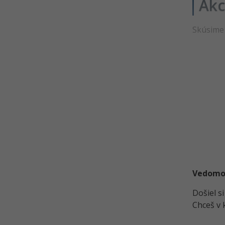
Akc
Narodeniny v C ++ - Editácia
osôb - Designer
Narodeniny v C ++ - Možnosti
Skúsime 
rozšírenia a dokončenie
Vedomost
Došiel s
Chceš v 