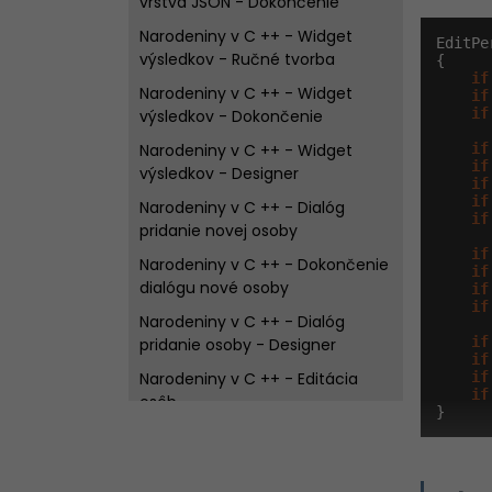
vrstva JSON - Dokončenie
Narodeniny v C ++ - Widget
EditPe
výsledkov - Ručné tvorba
{

if
Narodeniny v C ++ - Widget
if
if
výsledkov - Dokončenie
Narodeniny v C ++ - Widget
if
if
výsledkov - Designer
if
if
Narodeniny v C ++ - Dialóg
if
pridanie novej osoby
if
Narodeniny v C ++ - Dokončenie
if
dialógu nové osoby
if
if
Narodeniny v C ++ - Dialóg
if
pridanie osoby - Designer
if
Narodeniny v C ++ - Editácia
if
if
osôb
}
Narodeniny v C ++ - Editácia
osôb - Dokončenie