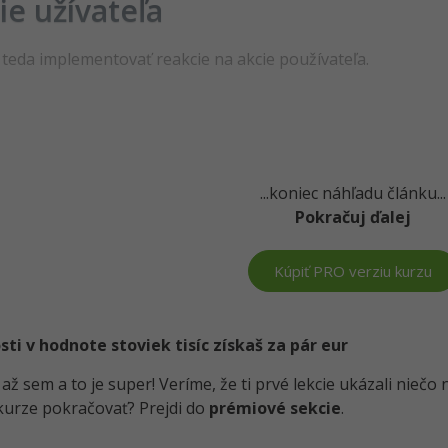
ie užívateľa
teda implementovať reakcie na akcie používateľa.
...koniec náhľadu článku...
Pokračuj ďalej
Kúpiť PRO verziu kurzu
i v hodnote stoviek tisíc získaš za pár eur
i až sem a to je super! Veríme, že ti prvé lekcie ukázali nieč
kurze pokračovať? Prejdi do
prémiové sekcie
.