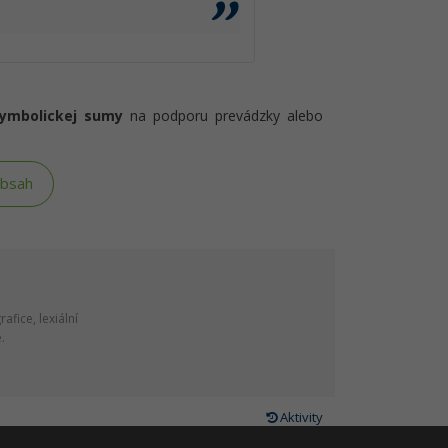
symbolickej sumy
na podporu prevádzky alebo
obsah
fice, lexiální
.
Aktivity