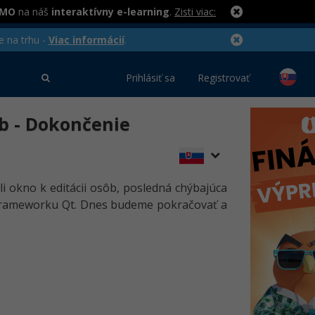
RMO
na náš
interaktívny e-learning
.
Zisti viac:
e na trhu -
Viac informácií
.
Prihlásiť sa
Registrovať
sôb - Dokončenie
i okno k editácii osôb, posledná chýbajúca
a frameworku Qt. Dnes budeme pokračovať a