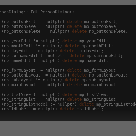
rsonDialog::~EditPersonDialog()

 (mp_buttonExit != nullptr) 
delete
 mp_buttonExit;

 (mp_buttonSave != nullptr) 
delete
 mp_buttonSave;

 (mp_buttonDelete != nullptr) 
delete
 mp_buttonDelete;

 (mp_yearEdit != nullptr) 
delete
 mp_yearEdit;

 (mp_monthEdit != nullptr) 
delete
 mp_monthEdit;

 (mp_dayEdit != nullptr) 
delete
 mp_dayEdit;

 (mp_surnameEdit != nullptr) 
delete
 mp_surnameEdit;

 (mp_nameEdit != nullptr) 
delete
 mp_nameEdit;

 (mp_formLayout != nullptr) 
delete
 mp_formLayout;

 (mp_buttonLayout != nullptr) 
delete
 mp_buttonLayout;

 (mp_subLayout != nullptr) 
delete
 mp_subLayout;

 (mp_mainLayout != nullptr) 
delete
 mp_mainLayout;

 (mp_listView != nullptr) 
delete
 mp_listView;

 (mp_stringList != nullptr) 
delete
 mp_stringList;

 (mp_stringListModel != nullptr) 
delete
 mp_stringListMode
 (mp_idLabel != nullptr) 
delete
 mp_idLabel;
