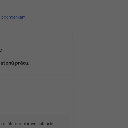
i podmienkami
.
a.
latenú prácu
.
u osôb formulárové aplikácie