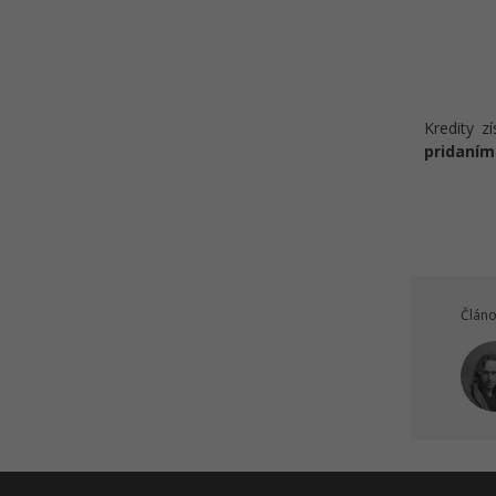
Kredity z
pridaním
Článo