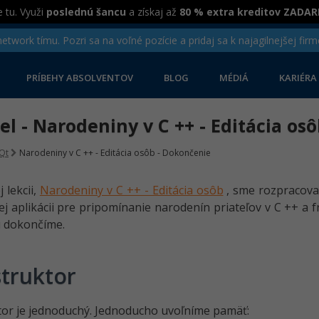
 tu. Využi
poslednú šancu
a získaj až
80 % extra kreditov ZADA
twork tímu. Pozri sa na voľné pozície a pridaj sa k najagilnejšej firm
PRÍBEHY ABSOLVENTOV
BLOG
MÉDIÁ
KARIÉRA
iel - Narodeniny v C ++ - Editácia o
Qt
Narodeniny v C ++ - Editácia osôb - Dokončenie
 lekcii,
Narodeniny v C ++ - Editácia osôb
, sme rozpracoval
ej aplikácii pre pripomínanie narodenín priateľov v C ++ 
u dokončíme.
truktor
or je jednoduchý. Jednoducho uvoľníme pamäť: