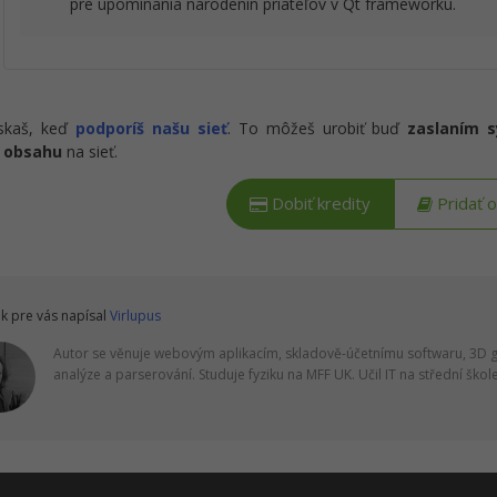
pre upomínania narodenín priateľov v Qt frameworku.
ískaš, keď
podporíš našu sieť
. To môžeš urobiť buď
zaslaním 
 obsahu
na sieť.
Dobiť kredity
Pridať 
k pre vás napísal
Virlupus
Autor se věnuje webovým aplikacím, skladově-účetnímu softwaru, 3D gra
analýze a parserování. Studuje fyziku na MFF UK. Učil IT na střední škole