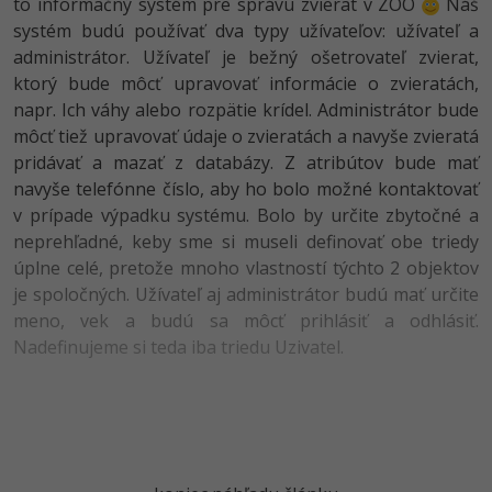
UML
to informačný systém pre správu zvierat v ZOO
Náš
systém budú používať dva typy užívateľov: užívateľ a
-41%
Algoritmy
administrátor. Užívateľ je bežný ošetrovateľ zvierat,
ktorý bude môcť upravovať informácie o zvieratách,
-10%
Umelá inteligencia
napr. Ich váhy alebo rozpätie krídel. Administrátor bude
môcť tiež upravovať údaje o zvieratách a navyše zvieratá
Pre deti
pridávať a mazať z databázy. Z atribútov bude mať
navyše telefónne číslo, aby ho bolo možné kontaktovať
Viac
v prípade výpadku systému. Bolo by určite zbytočné a
neprehľadné, keby sme si museli definovať obe triedy
Fórum
úplne celé, pretože mnoho vlastností týchto 2 objektov
je spoločných. Užívateľ aj administrátor budú mať určite
meno, vek a budú sa môcť prihlásiť a odhlásiť.
Kurzy e-commerce
Nadefinujeme si teda iba triedu Uzivatel.
Testovanie softvéru
Kurzy dizajnu
-30%
-80%
Marketing
HTML/CSS
Príbehy absolventov
-80%
WordPress
Blog
Photoshop