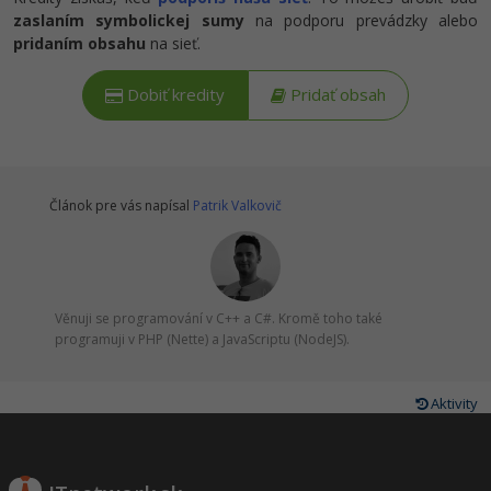
zaslaním symbolickej sumy
na podporu prevádzky alebo
pridaním obsahu
na sieť.
Dobiť kredity
Pridať obsah
Článok pre vás napísal
Patrik Valkovič
Věnuji se programování v C++ a C#. Kromě toho také
programuji v PHP (Nette) a JavaScriptu (NodeJS).
Aktivity