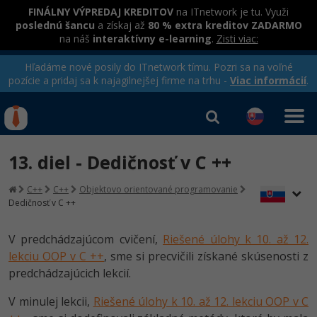
FINÁLNY VÝPREDAJ KREDITOV
na ITnetwork je tu. Využi
poslednú šancu
a získaj až
80 % extra kreditov ZADARMO
na náš
interaktívny e-learning
.
Zisti viac:
Hľadáme nové posily do ITnetwork tímu. Pozri sa na voľné
pozície a pridaj sa k najagilnejšej firme na trhu -
Viac informácií
.
Kurzy Úrad Práce
Od
0 EUR
13. diel - Dedičnosť v C ++
Prihlásiť sa
|
Registrovať
IT e-learning
Rekvalifikačné kurzy
C++
C++
Objektovo orientované programovanie
hradené úradom práce
Dedičnosť v C ++
Kurzy programovania
Ako začať?
V predchádzajúcom cvičení,
Riešené úlohy k 10. až 12.
lekciu OOP v C ++
, sme si precvičili získané skúsenosti z
-80%
Java
predchádzajúcich lekcií.
-80%
V minulej lekcii,
Riešené úlohy k 10. až 12. lekciu OOP v C
C# .NET