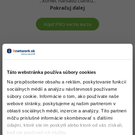
...koniec náhľadu článku...
-30%
Médiá
-80%
Pokračuj ďalej
SEO
Adobe Illustrator
Kariéra
-30%
UX
Adobe Lightroom
Kúpiť PRO verziu kurzu
-15%
Business
Adobe XD
Vedomosti v hodnote stoviek tisíc získaš za pár eur
-30%
-25%
Copywriting
Adobe InDesign
Došiel si až sem a to je super! Veríme, že ti prvé lekcie
-80%
MS Office
ukázali niečo nového a užitočného.
Adobe After Effects
Chceš v kurze pokračovať? Prejdi do
prémiové sekcie
.
Táto webstránka používa súbory cookies
-80%
Google Dokumenty
Blender
Na prispôsobenie obsahu a reklám, poskytovanie funkcií
sociálnych médií a analýzu návštevnosti používame
Obsah článku spadá pod licenciu
Premium
, kúpou článku súhlasíš
Time management
Inkscape
súbory cookie. Informácie o tom, ako používate naše
so
zmluvnými podmienkami
.
webové stránky, poskytujeme aj našim partnerom v
-80%
Fórum
Fotografovanie
oblasti sociálnych médií, inzercie a analýzy. Títo partneri
môžu príslušné informácie skombinovať s ďalšími
Linux a UNIX
Čo od nás v ďalších lekciách dostaneš?
Video
údajmi, ktoré ste im poskytli alebo ktoré od vás získali,
keď ste používali ich služby.
Prístup k jednotlivým lekciám podľa spôsobu