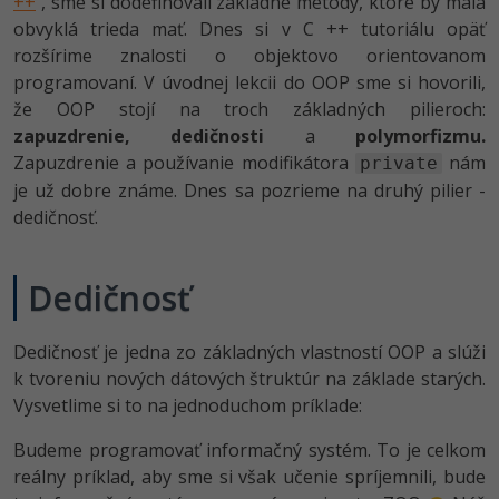
++
, sme si dodefinovali základné metódy, ktoré by mala
-80%
obvyklá trieda mať. Dnes si v C ++ tutoriálu opäť
Python
rozšírime znalosti o objektovo orientovanom
-80%
programovaní. V úvodnej lekcii do OOP sme si hovorili,
JavaScript
že OOP stojí na troch základných pilieroch:
-80%
PHP
zapuzdrenie,
dedičnosti
a
polymorfizmu.
Zapuzdrenie a používanie modifikátora
nám
private
-80%
C++
je už dobre známe. Dnes sa pozrieme na druhý pilier -
dedičnosť.
-80%
Swift
-80%
Dedičnosť
Kotlin
-80%
Céčko
Dedičnosť je jedna zo základných vlastností OOP a slúži
k tvoreniu nových dátových štruktúr na základe starých.
VB.NET
Vysvetlime si to na jednoduchom príklade:
SQL
Budeme programovať informačný systém. To je celkom
reálny príklad, aby sme si však učenie spríjemnili, bude
-80%