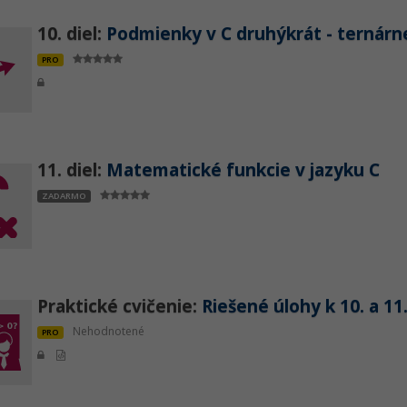
10. diel:
Podmienky v C druhýkrát - ternárn
PRO
11. diel:
Matematické funkcie v jazyku C
ZADARMO
Praktické cvičenie:
Riešené úlohy k 10. a 11.
Nehodnotené
PRO