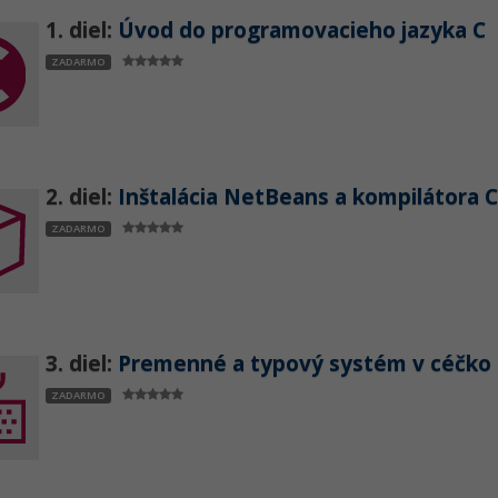
1. diel:
Úvod do programovacieho jazyka C
ZADARMO
2. diel:
Inštalácia NetBeans a kompilátora C
ZADARMO
3. diel:
Premenné a typový systém v céčko
ZADARMO