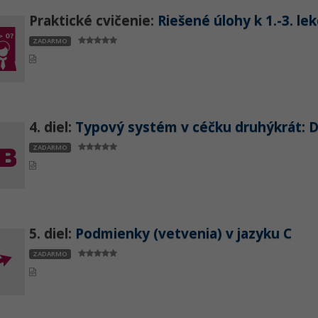
Praktické cvičenie:
Riešené úlohy k 1.-3. le
ZADARMO
4. diel:
Typový systém v céčku druhýkrát: 
ZADARMO
5. diel:
Podmienky (vetvenia) v jazyku C
ZADARMO