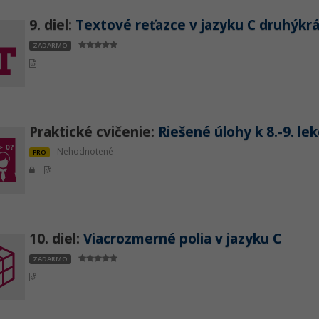
9. diel:
Textové reťazce v jazyku C druhýkrá
ZADARMO
Praktické cvičenie:
Riešené úlohy k 8.-9. le
Nehodnotené
PRO
10. diel:
Viacrozmerné polia v jazyku C
ZADARMO