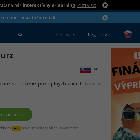
RMO
na náš
interaktívny e-learning
.
Zisti viac:
e na trhu -
Viac informácií
.
Prihlásiť sa
Registrovať
kurz
ktoré sú určené pre úplných začiatočníkov.
erziu kurzu
štítkom
a tiež možnosť absolvovať testy.
PRO