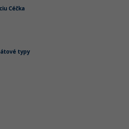
kciu Céčka
Dátové typy