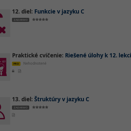
12. diel:
Funkcie v jazyku C
ZADARMO
Praktické cvičenie:
Riešené úlohy k 12. lekc
Nehodnotené
PRO
13. diel:
Štruktúry v jazyku C
ZADARMO