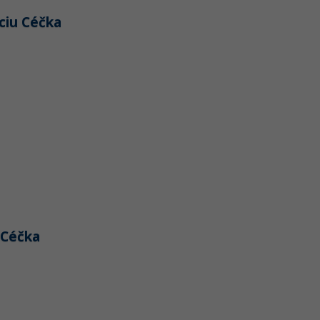
kciu Céčka
i Céčka