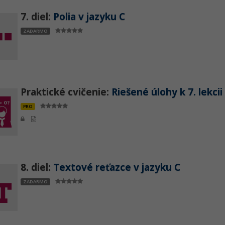
7. diel:
Polia v jazyku C
ZADARMO
Praktické cvičenie:
Riešené úlohy k 7. lekci
PRO
8. diel:
Textové reťazce v jazyku C
ZADARMO