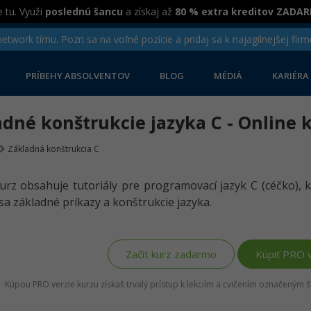
 tu. Využi
poslednú šancu
a získaj až
80 % extra kreditov ZADA
twork tímu. Pozri sa na voľné pozície a pridaj sa k najagilnejšej firm
PRÍBEHY ABSOLVENTOV
BLOG
MÉDIÁ
KARIÉRA
dné konštrukcie jazyka C - Online 
Základná konštrukcia C
urz obsahuje tutoriály pre programovací jazyk C (céčko), 
sa základné príkazy a konštrukcie jazyka.
Začít kurz zadarmo
Kúpiť PRO v
Kúpou PRO verzie kurzu získaš trvalý prístup k lekciím a cvičením označeným 