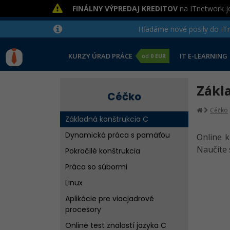
FINÁLNY VÝPREDAJ KREDITOV
na ITnetwork je
Hľadáme nové posily do ITne
KURZY ÚRAD PRÁCE
IT E-LEARNING
od
0 EUR
Zákla
Céčko
Céčko
Základná konštrukcia C
Dynamická práca s pamäťou
Online k
Naučíte 
Pokročilé konštrukcia
Práca so súbormi
Linux
Aplikácie pre viacjadrové
procesory
Online test znalostí jazyka C