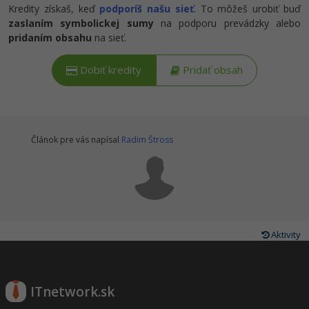
Kredity získaš, keď
podporíš našu sieť
. To môžeš urobiť buď
zaslaním symbolickej sumy
na podporu prevádzky alebo
pridaním obsahu
na sieť.
Dobiť kredity
Pridať obsah
Článok pre vás napísal
Radim Štross
Aktivity
ITnetwork.sk