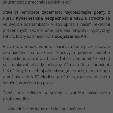
skúsenosti z predchádzajúcich lekcií.
-80%
Python
WordPress
Stále si nemôžete zapamätať najdôležitejšie pojmy z
-80%
-30%
kurzu
Kybernetická bezpečnosť a NIS2
a strácate sa
JavaScript
SEO
vo svojich poznámkach? V spolupráci s našimi lektormi
-80%
prezenčných školení sme pre vás pripravili vychytaný
PHP
UX
ťahák, ktorý sa zmestí na
1 obojstrannú A4
.
-80%
C++
Business
Práve toto množstvo informácií sa nám v praxi ukázalo
-80%
ako ideálne na udržanie kľúčových pojmov jedného
-30%
Swift
Copywriting
tematického okruhu v hlave. Ťahák vám pomôže rýchlo
-80%
si zopakovať zásady ochrany účtov, dát a zariadení,
-80%
Kotlin
MS Office
bežné typy hrozieb aj základy segmentácie, monitoringu
-80%
a požiadaviek NIS2. Hodí sa pri štúdiu, opakovaní aj ako
Céčko
Google Dokumenty
stručná pomôcka do praxe.
VB.NET
Time management
Ťahák má celkovo 4 strany a zahŕňa nasledujúcu
problematiku:
SQL
Fórum
základné ciele kybernetickej bezpečnosti,
-80%