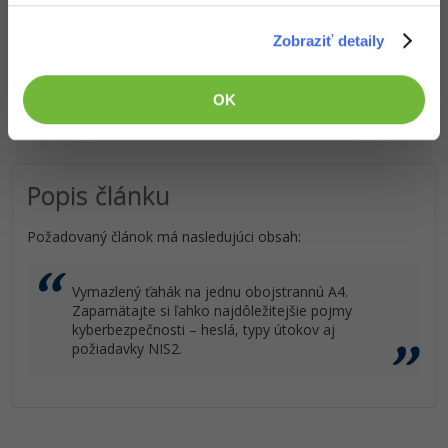
obstarania.
Kvalitné znalosti
v oblasti IT.
Zobraziť detaily
Zručnosti, ktoré ti pomôžu získať vysnívanú a
dobre platenú prácu
.
OK
Popis článku
Požadovaný článok má nasledujúci obsah:
Vymazlený ťahák na jednu obojstrannú A4.
Zapamätajte si ľahko najdôležitejšie pojmy
kyberbezpečnosti – heslá, typy útokov aj
požiadavky NIS2.