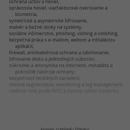
UML
ochrana účtov a hesiel,
Linux a UNIX
správcovia hesiel, viacfaktorové overovanie a
-41%
biometria,
Algoritmy
Siete
symetrické a asymetrické šifrovanie,
-10%
malvér a bežné útoky na systémy,
Umelá inteligencia
Kybernetická bezpečnost
sociálne inžinierstvo, phishing, vishing a smishing,
bezpečná práca s e-mailom, webom a inštaláciou
Pre deti
Elektronický podpis
aplikácií,
firewall, antimalvérová ochrana a zálohovanie,
Viac
Windows
šifrovanie disku a jednotlivých súborov,
súkromie a anonymita na internete, metadáta a
Fórum
pokročilé nástroje ochrany,
Kurzy dizajnu
bezpečnosť mobilných zariadení,
-80%
sieťová segmentácia, monitoring a log management,
HTML/CSS
Príbehy absolventov
riadenie rizík podľa NIS2 a životný cyklus incidentu.
-80%
Blog
Photoshop
Médiá
-80%
Adobe Illustrator
Kariéra
-30%
Adobe Lightroom
...koniec náhľadu článku...