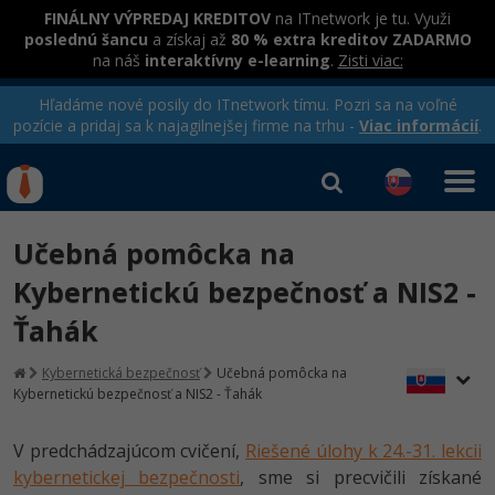
FINÁLNY VÝPREDAJ KREDITOV
na ITnetwork je tu. Využi
poslednú šancu
a získaj až
80 % extra kreditov ZADARMO
na náš
interaktívny e-learning
.
Zisti viac:
Hľadáme nové posily do ITnetwork tímu. Pozri sa na voľné
pozície a pridaj sa k najagilnejšej firme na trhu -
Viac informácií
.
Kurzy Úrad Práce
Od
0 EUR
Učebná pomôcka na
Prihlásiť sa
|
Registrovať
IT e-learning
Rekvalifikačné kurzy
Kybernetickú bezpečnosť a NIS2 -
hradené úradom práce
Ťahák
Kurzy programovania
Ako začať?
Kybernetická bezpečnosť
Učebná pomôcka na
Kurzy e-commerce
Kybernetickú bezpečnosť a NIS2 - Ťahák
-80%
Java
Testovanie softvéru
V predchádzajúcom cvičení,
Riešené úlohy k 24.-31. lekcii
-80%
-30%
C# .NET
kybernetickej bezpečnosti
Marketing
, sme si precvičili získané