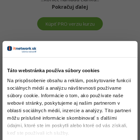
Pokračuj ďalej
-15%
Adobe XD
-25%
Adobe InDesign
Kúpiť PRO verziu kurzu
Adobe After Effects
Vedomosti v hodnote stoviek tisíc získaš za pár eur
-80%
Blender
Došiel si až sem a to je super! Veríme, že ti prvé lekcie
ukázali niečo nového a užitočného.
Inkscape
Táto webstránka používa súbory cookies
Chceš v kurze pokračovať? Prejdi do
prémiové sekcie
.
-80%
Na prispôsobenie obsahu a reklám, poskytovanie funkcií
Fotografovanie
sociálnych médií a analýzu návštevnosti používame
Obsah článku spadá pod licenciu
Premium
, kúpou článku súhlasíš
súbory cookie. Informácie o tom, ako používate naše
Video
so
zmluvnými podmienkami
.
webové stránky, poskytujeme aj našim partnerom v
oblasti sociálnych médií, inzercie a analýzy. Títo partneri
Ostatné
môžu príslušné informácie skombinovať s ďalšími
Čo od nás v ďalších lekciách dostaneš?
údajmi, ktoré ste im poskytli alebo ktoré od vás získali,
Fórum
keď ste používali ich služby.
Prístup k jednotlivým lekciám podľa spôsobu