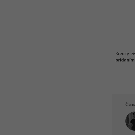
NIS2
Analýza stavu a riadenia rizík
podľa NIS2
Technické a organizačné
opatrenia NIS2
Plán reakcie na bezpečnostné
incidenty
Kredity z
Hlásenie bezpečnostných
pridaním
incidentov podľa NIS2
Riešené úlohy k 24.-31. lekcii
kybernetickej bezpečnosti
Učebná pomôcka na
Kybernetickú bezpečnosť a NIS2
- Ťahák
Článo
Kvíz - Kybernetická bezpečnosť