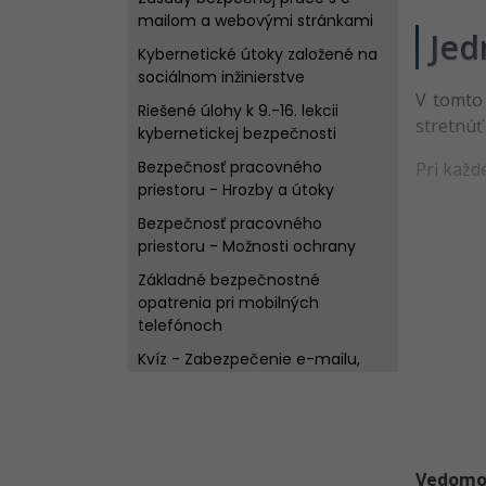
mailom a webovými stránkami
Jed
Kybernetické útoky založené na
sociálnom inžinierstve
V tomto 
Riešené úlohy k 9.-16. lekcii
stretnúť
kybernetickej bezpečnosti
Bezpečnosť pracovného
Pri každe
priestoru - Hrozby a útoky
Bezpečnosť pracovného
priestoru - Možnosti ochrany
Základné bezpečnostné
opatrenia pri mobilných
telefónoch
Kvíz - Zabezpečenie e-mailu,
telefónu a pracovného priestoru
Kybernetické útoky na
sociálnych sieťach
Bezpečnosť kyberpriestoru a
Vedomost