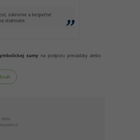
osť, súkromie a bezpečné
a stiahnutie.
symbolickej sumy
na podporu prevádzky alebo
obsah
e sféře
Reactem či