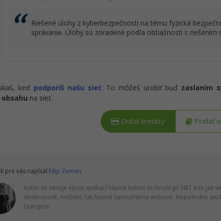
Riešené úlohy z kyberbezpečnosti na tému fyzická bezpečn
správanie. Úlohy sú zoradené podľa obtiažnosti s riešením n
ískaš, keď
podporíš našu sieť
. To môžeš urobiť buď
zaslaním 
 obsahu
na sieť.
Dobiť kredity
Pridať 
k pre vás napísal
Filip Zeman
Autor se věnuje vývoji aplikací hlavně kolem technologií .NET a to jak v
desktopové, mobilní, tak hlavně samozřejmě webové. Nepohrdne ani 
Djangem.