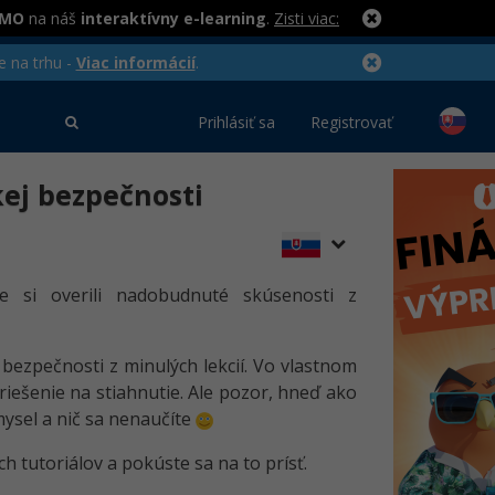
RMO
na náš
interaktívny e-learning
.
Zisti viac:
e na trhu -
Viac informácií
.
Prihlásiť sa
Registrovať
kej bezpečnosti
e si overili nadobudnuté skúsenosti z
 bezpečnosti z minulých lekcií. Vo vlastnom
riešenie na stiahnutie. Ale pozor, hneď ako
mysel a nič sa nenaučíte
h tutoriálov a pokúste sa na to prísť.