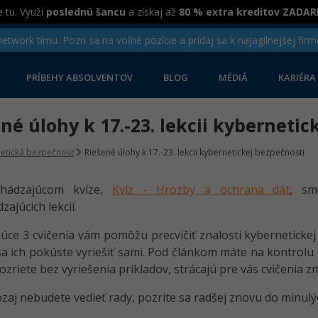
 tu. Využi
poslednú šancu
a získaj až
80 % extra kreditov ZADA
twork tímu. Pozri sa na voľné pozície a pridaj sa k najagilnejšej firm
PRÍBEHY ABSOLVENTOV
BLOG
MÉDIÁ
KARIÉRA
né úlohy k 17.-23. lekcii kybernetic
etická bezpečnosť
Riešené úlohy k 17.-23. lekcii kybernetickej bezpečnosti
hádzajúcom kvíze,
Kvíz - Hrozby a ochrana dát
, sm
ajúcich lekcií.
úce 3 cvičenia vám pomôžu precvičiť znalosti kybernetickej
a ich pokúste vyriešiť sami. Pod článkom máte na kontrolu 
ozriete bez vyriešenia príkladov, strácajú pre vás cvičenia z
ozaj nebudete vedieť rady, pozrite sa radšej znovu do minulýc