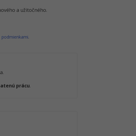
o nového a užitočného.
i podmienkami
.
a.
latenú prácu
.