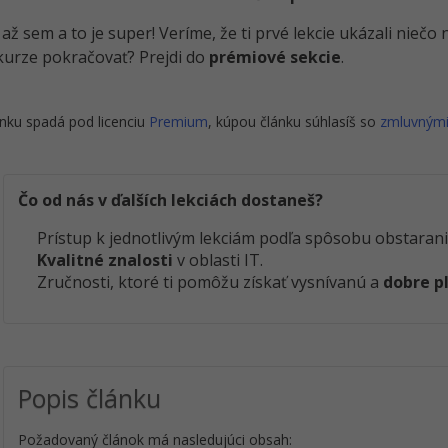
i až sem a to je super! Veríme, že ti prvé lekcie ukázali nieč
kurze pokračovať? Prejdi do
prémiové sekcie
.
nku spadá pod licenciu
Premium
, kúpou článku súhlasíš so
zmluvným
Čo od nás v ďalších lekciách dostaneš?
Prístup k jednotlivým lekciám podľa spôsobu obstarani
Kvalitné znalosti
v oblasti IT.
Zručnosti, ktoré ti pomôžu získať vysnívanú a
dobre p
Popis článku
Požadovaný článok má nasledujúci obsah: