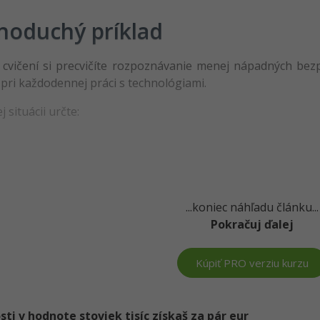
noduchý príklad
cvičení si precvičíte rozpoznávanie menej nápadných bez
 pri každodennej práci s technológiami.
j situácii určte:
...koniec náhľadu článku...
Pokračuj ďalej
Kúpiť PRO verziu kurzu
i v hodnote stoviek tisíc získaš za pár eur