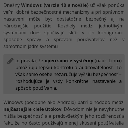
UML
Linux a UNIX
Dnešný
Windows (verzia 10 a novšie)
už však ponúka
-41%
veľmi dobré bezpečnostné mechanizmy a pri správnom
Algoritmy
Siete
nastavení môže byť dostatočne bezpečný aj na
-10%
náročnejšie použitie. Rozdiely medzi jednotlivými
Umelá inteligencia
Kybernetická bezpečnost
systémami dnes spočívajú skôr v ich konfigurácii,
spôsobe správy a správaní používateľov než v
Pre deti
Elektronický podpis
samotnom jadre systému.
Viac
Windows
Je pravda, že
open source systémy
(napr. Linux)
umožňujú lepšiu kontrolu a auditovateľnosť. To
Fórum
Kurzy dizajnu
však samo osebe nezaručuje vyššiu bezpečnosť –
-80%
rozhodujúce je vždy konkrétne nastavenie a
HTML/CSS
Príbehy absolventov
spôsob používania.
-80%
Blog
Photoshop
Windows (podobne ako Android) patrí dlhodobo medzi
Médiá
-80%
najčastejšie ciele útokov
. Dôvodom nie je nevyhnutne
Adobe Illustrator
nižšia bezpečnosť, ale predovšetkým jeho rozšírenosť a
Kariéra
-30%
fakt, že ho často používajú menej skúsení používatelia.
Adobe Lightroom