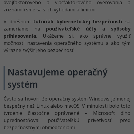
dvojfaktorového a viacfaktorového overovania a
-80%
Python
WordPress
zoznámili sme sa s ich výhodami a limitmi.
-80%
-30%
V dnešnom
tutoriáli kybernetickej bezpečnosti
sa
JavaScript
SEO
zameriame na
používateľské účty
a
spôsoby
-80%
prihlasovania
. Ukážeme si, ako správne využiť
PHP
UX
možnosti nastavenia operačného systému a ako tým
-80%
výrazne zvýšiť jeho bezpečnosť.
C++
Business
-80%
-30%
Swift
Copywriting
Nastavujeme operačný
-80%
-80%
Kotlin
MS Office
systém
-80%
Céčko
Google Dokumenty
Často sa hovorí, že operačný systém Windows je menej
bezpečný než Linux alebo macOS. V minulosti bolo toto
VB.NET
Time management
tvrdenie čiastočne oprávnené – Microsoft dlho
uprednostňoval používateľskú prívetivosť pred
SQL
Fórum
bezpečnostnými obmedzeniami.
-80%