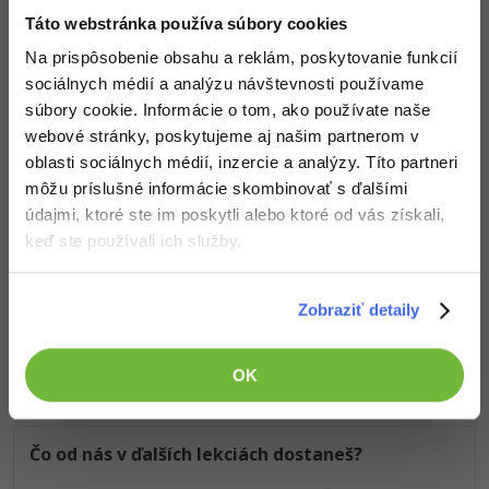
...koniec náhľadu článku...
Táto webstránka používa súbory cookies
Pokračuj ďalej
Na prispôsobenie obsahu a reklám, poskytovanie funkcií
sociálnych médií a analýzu návštevnosti používame
Kúpiť PRO verziu kurzu
súbory cookie. Informácie o tom, ako používate naše
webové stránky, poskytujeme aj našim partnerom v
oblasti sociálnych médií, inzercie a analýzy. Títo partneri
Vedomosti v hodnote stoviek tisíc získaš za pár eur
môžu príslušné informácie skombinovať s ďalšími
údajmi, ktoré ste im poskytli alebo ktoré od vás získali,
Došiel si až sem a to je super! Veríme, že ti prvé lekcie
keď ste používali ich služby.
ukázali niečo nového a užitočného.
Chceš v kurze pokračovať? Prejdi do
prémiové sekcie
.
Zobraziť detaily
Obsah článku spadá pod licenciu
Premium
, kúpou článku súhlasíš
so
zmluvnými podmienkami
.
OK
Čo od nás v ďalších lekciách dostaneš?