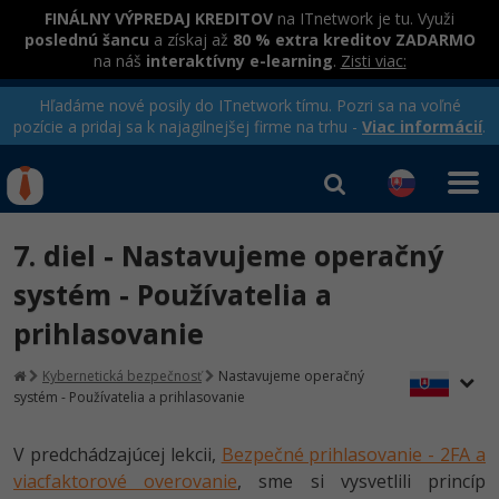
FINÁLNY VÝPREDAJ KREDITOV
na ITnetwork je tu. Využi
poslednú šancu
a získaj až
80 % extra kreditov ZADARMO
na náš
interaktívny e-learning
.
Zisti viac:
Hľadáme nové posily do ITnetwork tímu. Pozri sa na voľné
pozície a pridaj sa k najagilnejšej firme na trhu -
Viac informácií
.
Kurzy Úrad Práce
Od
0 EUR
7. diel - Nastavujeme operačný
Prihlásiť sa
|
Registrovať
IT e-learning
Rekvalifikačné kurzy
systém - Používatelia a
hradené úradom práce
prihlasovanie
Kurzy programovania
Ako začať?
Kybernetická bezpečnosť
Nastavujeme operačný
Kurzy e-commerce
systém - Používatelia a prihlasovanie
-80%
Java
Testovanie softvéru
V predchádzajúcej lekcii,
Bezpečné prihlasovanie - 2FA a
-80%
-30%
C# .NET
viacfaktorové overovanie
Marketing
, sme si vysvetlili princíp