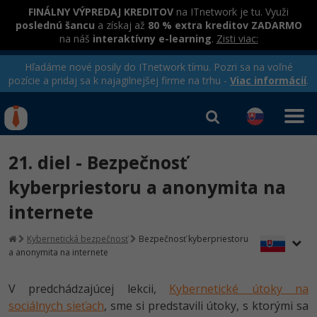
FINÁLNY VÝPREDAJ KREDITOV
na ITnetwork je tu. Využi
poslednú šancu
a získaj až
80 % extra kreditov ZADARMO
na náš
interaktívny e-learning
.
Zisti viac:
Hľadáme nové posily do ITnetwork tímu. Pozri sa na voľné
pozície a pridaj sa k najagilnejšej firme na trhu -
Viac informácií
.
Kurzy Úrad Práce
Od
0 EUR
21. diel - Bezpečnosť
Prihlásiť sa
|
Registrovať
IT e-learning
Rekvalifikačné kurzy
kyberpriestoru a anonymita na
hradené úradom práce
internete
Kurzy programovania
Ako začať?
Kybernetická bezpečnosť
Bezpečnosť kyberpriestoru
Kurzy e-commerce
a anonymita na internete
-80%
Java
Testovanie softvéru
V predchádzajúcej lekcii,
Kybernetické útoky na
-80%
-30%
C# .NET
sociálnych sieťach
Marketing
, sme si predstavili útoky, s ktorými sa