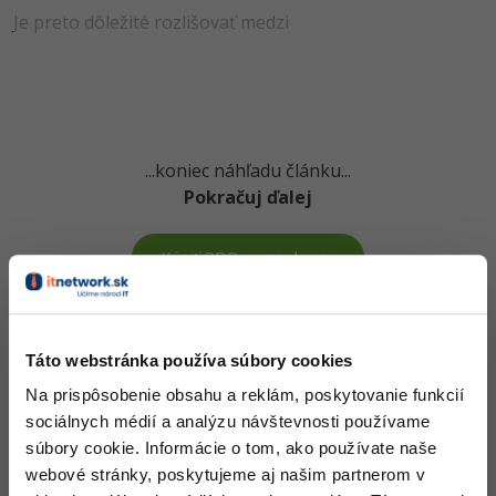
Je preto dôležité rozlišovať medzi
-15%
Adobe XD
-25%
Adobe InDesign
Adobe After Effects
...koniec náhľadu článku...
-80%
Blender
Pokračuj ďalej
Inkscape
Kúpiť PRO verziu kurzu
-80%
Fotografovanie
Vedomosti v hodnote stoviek tisíc získaš za pár eur
Video
Táto webstránka používa súbory cookies
Došiel si až sem a to je super! Veríme, že ti prvé lekcie
Na prispôsobenie obsahu a reklám, poskytovanie funkcií
Ostatné
ukázali niečo nového a užitočného.
sociálnych médií a analýzu návštevnosti používame
Chceš v kurze pokračovať? Prejdi do
prémiové sekcie
.
Fórum
súbory cookie. Informácie o tom, ako používate naše
webové stránky, poskytujeme aj našim partnerom v