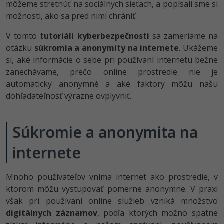
môžeme stretnúť na sociálnych sieťach, a popísali sme si
-80%
Python
WordPress
možnosti, ako sa pred nimi chrániť.
-80%
-30%
V tomto
tutoriáli kyberbezpečnosti
sa zameriame na
JavaScript
SEO
otázku
súkromia a anonymity na internete
. Ukážeme
-80%
si, aké informácie o sebe pri používaní internetu bežne
PHP
UX
zanechávame, prečo online prostredie nie je
-80%
automaticky anonymné a aké faktory môžu našu
C++
Business
dohľadateľnosť výrazne ovplyvniť.
-80%
-30%
Swift
Copywriting
-80%
Súkromie a anonymita na
-80%
Kotlin
MS Office
internete
-80%
Céčko
Google Dokumenty
Mnoho používateľov vníma internet ako prostredie, v
VB.NET
Time management
ktorom môžu vystupovať pomerne anonymne. V praxi
však pri používaní online služieb vzniká množstvo
SQL
Fórum
digitálnych záznamov
, podľa ktorých možno spätne
-80%