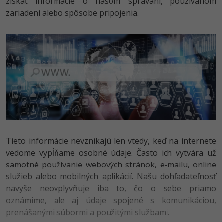
získať informácie o našom správaní, používanom
UML
Linux a UNIX
zariadení alebo spôsobe pripojenia.
-41%
Algoritmy
Siete
-10%
Umelá inteligencia
Kybernetická bezpečnost
Pre deti
Elektronický podpis
Viac
Windows
Fórum
Kurzy dizajnu
-80%
Tieto informácie nevznikajú len vtedy, keď na internete
HTML/CSS
Príbehy absolventov
vedome vypĺňame osobné údaje. Často ich vytvára už
-80%
samotné používanie webových stránok, e-mailu, online
Blog
Photoshop
služieb alebo mobilných aplikácií. Našu dohľadateľnosť
Médiá
-80%
navyše neovplyvňuje iba to, čo o sebe priamo
Adobe Illustrator
oznámime, ale aj údaje spojené s komunikáciou,
Kariéra
-30%
prenášanými súbormi a použitými službami.
Adobe Lightroom