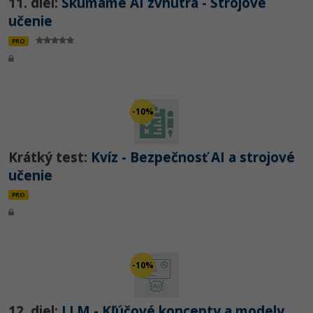
11. diel:
Skúmame AI zvnútra - Strojové
učenie
PRO
-10%
Krátký test:
Kvíz - Bezpečnosť AI a strojové
učenie
PRO
-10%
12. diel:
LLM - Kľúčové koncepty a modely