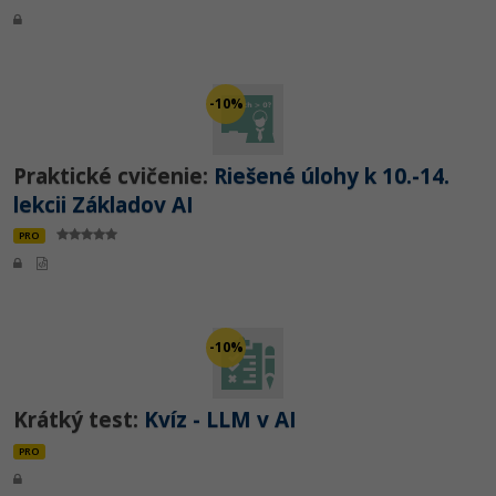
-10%
Praktické cvičenie:
Riešené úlohy k 10.-14.
lekcii Základov AI
PRO
-10%
Krátký test:
Kvíz - LLM v AI
PRO