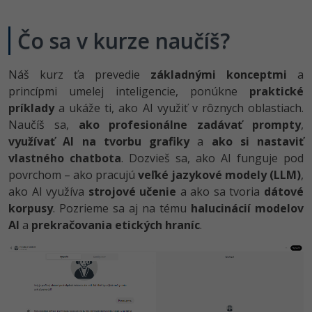
UML
-41%
Čo sa v kurze naučíš?
Algoritmy
-10%
Umelá inteligencia
Náš kurz ťa prevedie
základnými konceptmi
a
princípmi umelej inteligencie, ponúkne
praktické
Pre deti
príklady
a ukáže ti, ako AI využiť v rôznych oblastiach.
Naučíš sa,
ako profesionálne zadávať prompty
,
Viac
využívať AI na tvorbu grafiky
a
ako si nastaviť
vlastného chatbota
. Dozvieš sa, ako AI funguje pod
Fórum
povrchom – ako pracujú
veľké jazykové modely (LLM)
,
ako AI využíva
strojové učenie
a ako sa tvoria
dátové
Kurzy e-commerce
korpusy
. Pozrieme sa aj na tému
halucinácií modelov
AI
a
prekračovania etických hraníc
.
Testovanie softvéru
Kurzy dizajnu
-30%
-80%
Marketing
HTML/CSS
Príbehy absolventov
-80%
WordPress
Blog
Photoshop