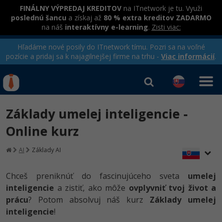
FINÁLNY VÝPREDAJ KREDITOV
na ITnetwork je tu. Využi
poslednú šancu
a získaj až
80 % extra kreditov ZADARMO
na náš
interaktívny e-learning
.
Zisti viac:
Hľadáme nové posily do ITnetwork tímu. Pozri sa na voľné
pozície a pridaj sa k najagilnejšej firme na trhu -
Viac informácií
.
Kurzy Úrad Práce
Od
0 EUR
Základy umelej inteligencie -
Prihlásiť sa
|
Registrovať
IT e-learning
Rekvalifikačné kurzy
Online kurz
hradené úradom práce
Kurzy programovania
AI
Základy AI
Ako začať?
Chceš preniknúť do fascinujúceho sveta
umelej
-80%
inteligencie
a zistiť, ako môže
ovplyvniť tvoj život a
Java
prácu
? Potom absolvuj náš kurz
Základy umelej
-80%
inteligencie
!
C# .NET