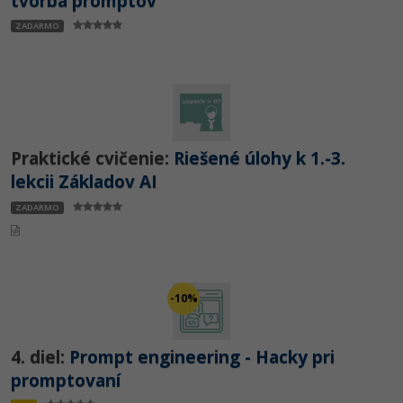
tvorba promptov
ZADARMO
Praktické cvičenie:
Riešené úlohy k 1.-3.
lekcii Základov AI
ZADARMO
-10%
4. diel:
Prompt engineering - Hacky pri
promptovaní