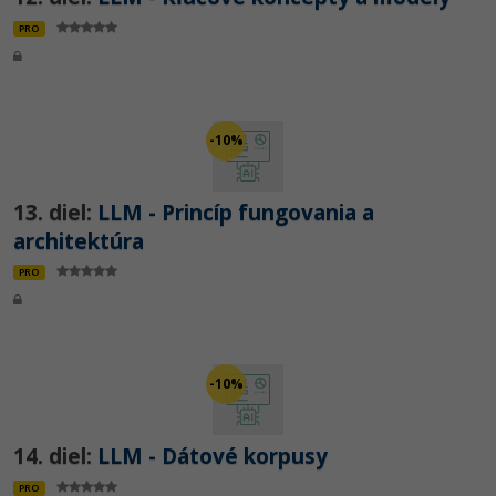
PRO
-10%
13. diel:
LLM - Princíp fungovania a
architektúra
PRO
-10%
14. diel:
LLM - Dátové korpusy
PRO