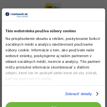
-10%
Krátký test:
Kvíz - Produktivita a prax s AI
PRO
Táto webstránka používa súbory cookies
Na prispôsobenie obsahu a reklám, poskytovanie funkcií
sociálnych médií a analýzu návštevnosti používame
súbory cookie. Informácie o tom, ako používate naše
-10%
webové stránky, poskytujeme aj našim partnerom v
oblasti sociálnych médií, inzercie a analýzy. Títo partneri
môžu príslušné informácie skombinovať s ďalšími
9. diel:
Tvorba chatbotov a modelov GPT
údajmi, ktoré ste im poskytli alebo ktoré od vás získali,
PRO
keď ste používali ich služby.
Zobraziť detaily
-10%