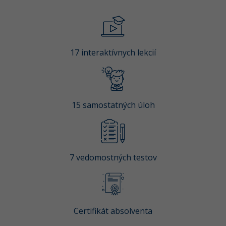
-80%
Python
-80%
JavaScript
17 interaktívnych lekcií
-80%
PHP
-80%
C++
-80%
15 samostatných úloh
Swift
-80%
Kotlin
-80%
Céčko
7 vedomostných testov
VB.NET
SQL
Certifikát absolventa
-80%