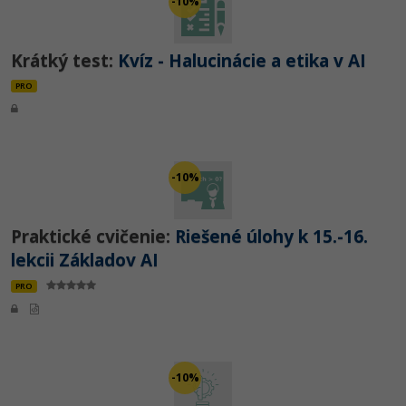
-10%
Krátký test:
Kvíz - Halucinácie a etika v AI
PRO
-10%
Praktické cvičenie:
Riešené úlohy k 15.-16.
lekcii Základov AI
PRO
-10%