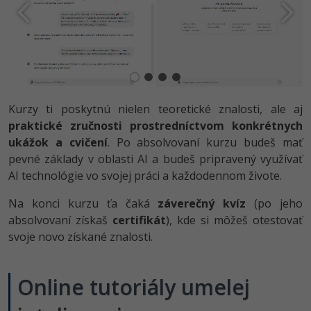
-30%
Médiá
-80%
SEO
Adobe Illustrator
Kariéra
-30%
UX
Adobe Lightroom
-15%
Business
Adobe XD
Kurzy ti poskytnú nielen teoretické znalosti, ale aj
-30%
-25%
Copywriting
Adobe InDesign
praktické zručnosti prostredníctvom konkrétnych
ukážok a cvičení
. Po absolvovaní kurzu budeš mať
-80%
MS Office
Adobe After Effects
pevné základy v oblasti AI a budeš pripravený využívať
AI technológie vo svojej práci a každodennom živote.
-80%
Google Dokumenty
Blender
Na konci kurzu ťa čaká
záverečný kvíz
(po jeho
Time management
Inkscape
absolvovaní získaš
certifikát
), kde si môžeš otestovať
svoje novo získané znalosti.
-80%
Fórum
Fotografovanie
Linux a UNIX
Online tutoriály umelej
Video