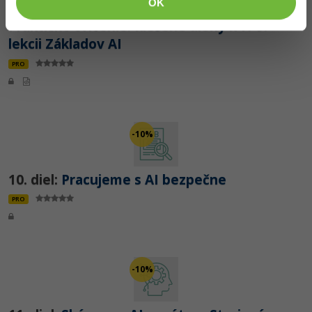
OK
Praktické cvičenie:
Riešené úlohy k 7.-9.
lekcii Základov AI
PRO
-10%
10. diel:
Pracujeme s AI bezpečne
PRO
-10%