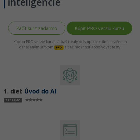
inteligencie
Siete
Ostatné
Kybernetická bezpečnost
Fórum
Začít kurz zadarmo
Kúpiť PRO verziu kurzu
Elektronický podpis
Kúpou PRO verzie kurzu získaš trvalý prístup k lekciím a cvičením
Windows
označeným štítkom
a tiež možnosť absolvovať testy.
PRO
1. diel:
Úvod do AI
ZADARMO