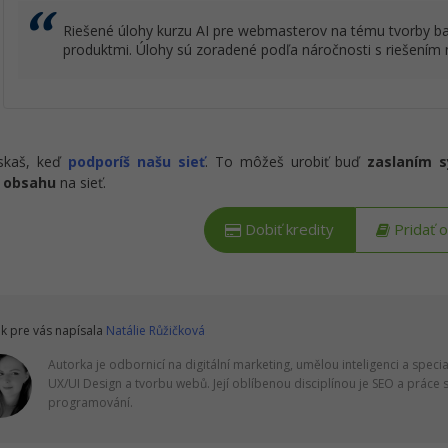
Riešené úlohy kurzu AI pre webmasterov na tému tvorby ba
produktmi. Úlohy sú zoradené podľa náročnosti s riešením n
ískaš, keď
podporíš našu sieť
. To môžeš urobiť buď
zaslaním 
 obsahu
na sieť.
Dobiť kredity
Pridať 
k pre vás napísala
Natálie Růžičková
Autorka je odbornicí na digitální marketing, umělou inteligenci a specia
UX/UI Design a tvorbu webů. Její oblíbenou disciplínou je SEO a práce s 
programování.