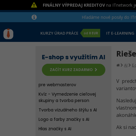
FINÁLNY VÝPREDAJ KREDITOV
na ITnetwork je
Riešené úlohy k 5. a 6. lekcii AI
pre webmasterov
Hľadáme nové posily do ITne
Generovanie produktovej
databázy s AI
KURZY ÚRAD PRÁCE
IT E-LEARNING
od
0 EUR
Kvíz - Kolekcie a generovanie
produktovej databázy
Rieše
Vymedzenie cieľovej skupiny s AI
E-shop s využitím AI
Generovanie zákazníckych
AI
E-
person umelou inteligenciou
ZAČÍT KURZ ZADARMO
Riešené úlohy k 8. a 9. lekcii AI
V predch
pre webmasterov
varianto
Kvíz - Vymedzenie cieľovej
Nasleduj
skupiny a tvorba person
vlastnom
Tvorba vizuálneho štýlu s AI
akonáhle
Logo a farby značky s AI
Ak si na
Hlas značky s AI