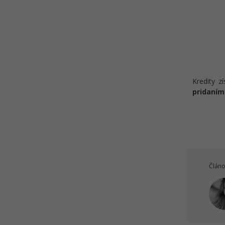
Kvíz - AI pre webmasterov -
Projekt e-shop s módou
Kredity z
pridaním
Článo