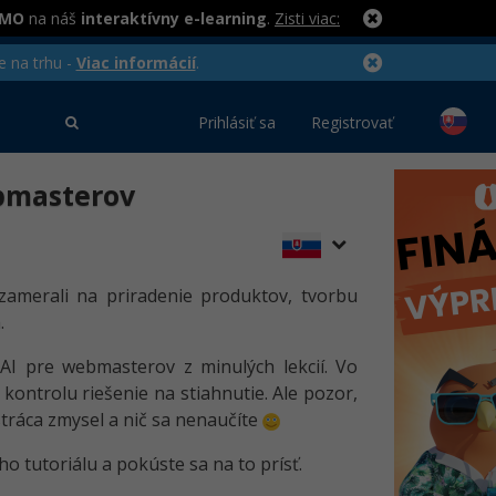
RMO
na náš
interaktívny e-learning
.
Zisti viac:
e na trhu -
Viac informácií
.
Prihlásiť sa
Registrovať
ebmasterov
zamerali na priradenie produktov, tvorbu
.
 AI pre webmasterov z minulých lekcií. Vo
kontrolu riešenie na stiahnutie. Ale pozor,
stráca zmysel a nič sa nenaučíte
o tutoriálu a pokúste sa na to prísť.