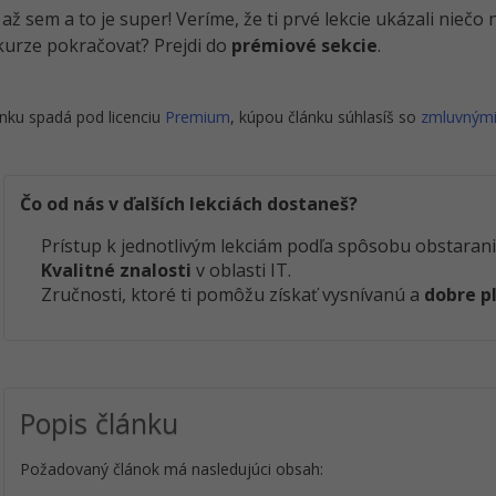
i až sem a to je super! Veríme, že ti prvé lekcie ukázali nieč
kurze pokračovať? Prejdi do
prémiové sekcie
.
nku spadá pod licenciu
Premium
, kúpou článku súhlasíš so
zmluvným
Čo od nás v ďalších lekciách dostaneš?
Prístup k jednotlivým lekciám podľa spôsobu obstarani
Kvalitné znalosti
v oblasti IT.
Zručnosti, ktoré ti pomôžu získať vysnívanú a
dobre p
Popis článku
Požadovaný článok má nasledujúci obsah: