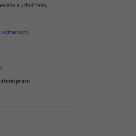
o nového a užitočného.
i podmienkami
.
a.
latenú prácu
.