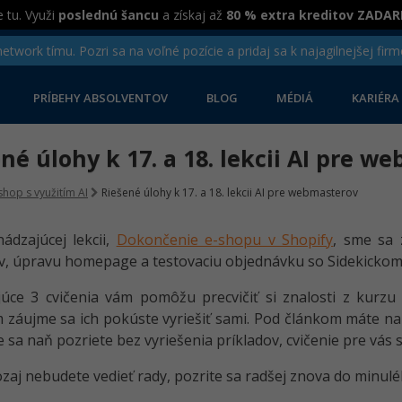
 tu. Využi
poslednú šancu
a získaj až
80 % extra kreditov ZADA
twork tímu. Pozri sa na voľné pozície a pridaj sa k najagilnejšej firm
PRÍBEHY ABSOLVENTOV
BLOG
MÉDIÁ
KARIÉRA
né úlohy k 17. a 18. lekcii AI pre w
shop s využitím AI
Riešené úlohy k 17. a 18. lekcii AI pre webmasterov
ádzajúcej lekcii,
Dokončenie e-shopu v Shopify
, sme sa 
v, úpravu homepage a testovaciu objednávku so Sidekickom
úce 3 cvičenia vám pomôžu precvičiť si znalosti z kurzu
 záujme sa ich pokúste vyriešiť sami. Pod článkom máte na 
 sa naň pozriete bez vyriešenia príkladov, cvičenie pre vás 
ozaj nebudete vedieť rady, pozrite sa radšej znova do minuléh