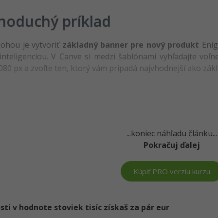
noduchý príklad
ohou je vytvoriť
základný banner pre nový produkt
Enig
nteligenciou. V Canve si medzi šablónami vyhľadajte voľn
080 px a zvoľte ten, ktorý vám pripadá najvhodnejší ako zákl
...koniec náhľadu článku...
Pokračuj ďalej
Kúpiť PRO verziu kurzu
i v hodnote stoviek tisíc získaš za pár eur