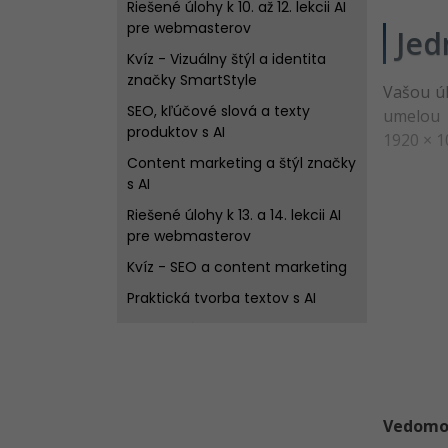
Riešené úlohy k 10. až 12. lekcii AI
pre webmasterov
Jed
Kvíz - Vizuálny štýl a identita
značky SmartStyle
Vašou úl
SEO, kľúčové slová a texty
umelou i
produktov s AI
1920 × 1
Content marketing a štýl značky
s AI
Riešené úlohy k 13. a 14. lekcii AI
pre webmasterov
Kvíz - SEO a content marketing
Praktická tvorba textov s AI
Reklamné texty a kampane s AI
Riešené úlohy k 15. a 16. lekcii AI
pre webmasterov
Kvíz - Texty a reklamy s AI
Vedomost
Tvorba banneru s AI