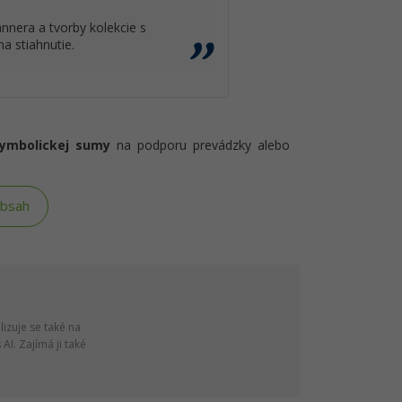
nnera a tvorby kolekcie s
a stiahnutie.
symbolickej sumy
na podporu prevádzky alebo
obsah
lizuje se také na
AI. Zajímá ji také