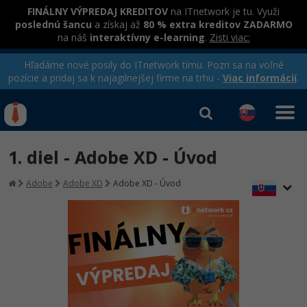
FINÁLNY VÝPREDAJ KREDITOV
na ITnetwork je tu. Využi
poslednú šancu
a získaj až
80 % extra kreditov ZADARMO
na náš
interaktívny e-learning
.
Zisti viac:
Hľadáme nové posily do ITnetwork tímu. Pozri sa na voľné
pozície a pridaj sa k najagilnejšej firme na trhu -
Viac informácií
.
Kurzy Úrad Práce
Od
0 EUR
1. diel - Adobe XD - Úvod
Prihlásiť sa
|
Registrovať
IT e-learning
Rekvalifikačné kurzy
Adobe
Adobe XD
Adobe XD - Úvod
hradené úradom práce
Kurzy programovania
Ako začať?
Kurzy e-commerce
-80%
Java
Testovanie softvéru
Kurzy dizajnu
-80%
-30%
-80%
C# .NET
Marketing
HTML/CSS