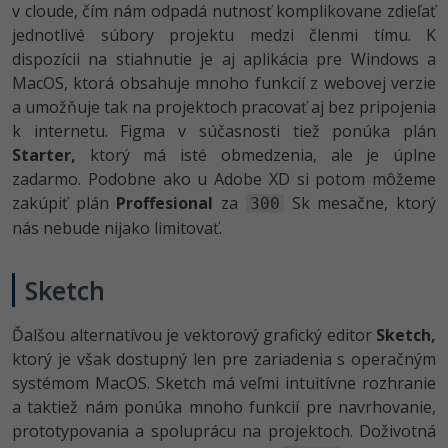
v cloude, čím nám odpadá nutnosť komplikovane zdieľať
jednotlivé súbory projektu medzi členmi tímu. K
dispozícii na stiahnutie je aj aplikácia pre Windows a
MacOS, ktorá obsahuje mnoho funkcií z webovej verzie
a umožňuje tak na projektoch pracovať aj bez pripojenia
k internetu. Figma v súčasnosti tiež ponúka plán
Starter,
ktorý má isté obmedzenia, ale je úplne
zadarmo. Podobne ako u Adobe XD si potom môžeme
zakúpiť plán
Proffesional
za
Sk mesačne, ktorý
300
nás nebude nijako limitovať.
Sketch
Ďalšou alternatívou je vektorový grafický editor
Sketch,
ktorý je však dostupný len pre zariadenia s operačným
systémom MacOS. Sketch má veľmi intuitívne rozhranie
a taktiež nám ponúka mnoho funkcií pre navrhovanie,
prototypovania a spoluprácu na projektoch. Doživotná