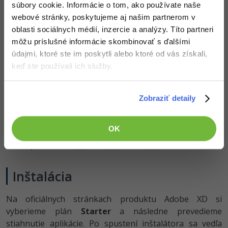
súbory cookie. Informácie o tom, ako používate naše
webové stránky, poskytujeme aj našim partnerom v
Pre bezproblémový beh aplikácie Adobe XD musíte
oblasti sociálnych médií, inzercie a analýzy. Títo partneri
spĺňať aspoň nasledujúce minimálne systémové
môžu príslušné informácie skombinovať s ďalšími
požiadavky:
údajmi, ktoré ste im poskytli alebo ktoré od vás získali,
Viacjadrový procesor Intel alebo AMD s rýchlosťou
keď ste používali ich služby.
2
GHz alebo vyššou
Microsoft Windows
s aktualizáciou Fall Creators
10
Zobraziť detaily
Update (
bit)
64
GB pamäte RAM alebo viac
4
GB voľného miesta na pevnom disku
2
OK
Displej s minimálnym rozlíšením
x
1280
800
Podpora Direct
DDI
alebo
3
11
12
Inštalácia
Na oficiálnych stránkach produktu Adobe XD si
vyberieme plán
Starter
a následne prevedieme
stiahnutie aplikácie. Po spustení inštalátora sa vedľa