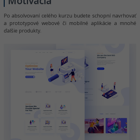
Motivácia
UML
Linux a UNIX
Video
-41%
Algoritmy
Po absolvovaní celého kurzu budete schopní navrhovať
Siete
Ostatné
a prototypové webové či mobilné aplikácie a mnohé
-10%
Umelá inteligencia
ďalšie produkty.
Kybernetická bezpečnost
Fórum
Pre deti
Elektronický podpis
Príbehy absolventov
Viac
Windows
Blog
Médiá
Fórum
Kariéra