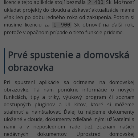
licencie tejto aplikácie stojí bezmála
Sk. Možnosť
2 400
ukladať projekty do cloudu a získavať aktualizácie máme
však len po dobu jedného roka od zakúpenia. Potom si
musíme licenciu za
Sk obnoviť na ďalší rok,
1 900
pretože v opačnom prípade o tieto funkcie prídeme.
Prvé spustenie a domovská
obrazovka
Pri spustení aplikácie sa ocitneme na domovskej
obrazovke. Tá nám ponúkne informácie o nových
funkciách, tipy a triky, výukový program či zoznam
dostupných pluginov a UI kitov, ktoré si môžeme
stiahnuť a nainštalovať. Ďalej tu nájdeme dokumenty
uložené v cloude, dokumenty zdieľané inými užívateľmi s
nami a v neposlednom rade tiež zoznam našich
nedávnych dokumentov. Uprostred domovskej