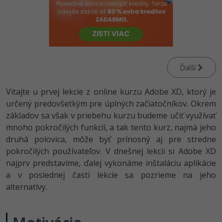
-80%
-80%
Python
WordPress
Photoshop
-80%
-30%
-80%
JavaScript
SEO
Adobe Illustrator
-80%
-30%
PHP
UX
Adobe Lightroom
Ďalší
-80%
-15%
C++
Business
Adobe XD
Vitajte u prvej lekcie z online kurzu Adobe XD, ktorý je
-80%
určený predovšetkým pre úplných začiatočníkov. Okrem
-30%
-25%
Swift
Copywriting
Adobe InDesign
základov sa však v priebehu kurzu budeme učiť využívať
-80%
mnoho pokročilých funkcií, a tak tento kurz, najmä jeho
-80%
Kotlin
MS Office
Adobe After Effects
druhá polovica, môže byť prínosný aj pre stredne
-80%
pokročilých používateľov. V dnešnej lekcii si Adobe XD
-80%
Céčko
Google Dokumenty
Blender
najprv predstavíme, ďalej vykonáme inštaláciu aplikácie
a v poslednej časti lekcie sa pozrieme na jeho
VB.NET
Time management
Inkscape
alternatívy.
-80%
SQL
Fórum
Fotografovanie
-80%