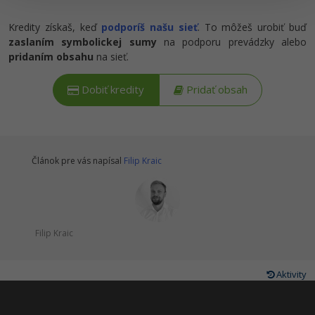
Kredity získaš, keď
podporíš našu sieť
. To môžeš urobiť buď
zaslaním symbolickej sumy
na podporu prevádzky alebo
pridaním obsahu
na sieť.
Dobiť kredity
Pridať obsah
Článok pre vás napísal
Filip Kraic
Filip Kraic
Aktivity