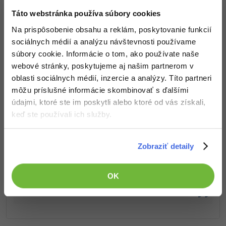
Táto webstránka používa súbory cookies
Prístup k jednotlivým lekciám podľa spôsobu
obstarania.
Na prispôsobenie obsahu a reklám, poskytovanie funkcií
Kvalitné znalosti
v oblasti IT.
sociálnych médií a analýzu návštevnosti používame
Zručnosti, ktoré ti pomôžu získať vysnívanú a
súbory cookie. Informácie o tom, ako používate naše
dobre platenú prácu
.
webové stránky, poskytujeme aj našim partnerom v
oblasti sociálnych médií, inzercie a analýzy. Títo partneri
môžu príslušné informácie skombinovať s ďalšími
údajmi, ktoré ste im poskytli alebo ktoré od vás získali,
keď ste používali ich služby.
Popis článku
Požadovaný článok má nasledujúci obsah:
Zobraziť detaily
V tejto lekcii sa zameriame v Adobe XD na tvary.
OK
Skúsime si tvorbu jednoduchých aj zložitejších
tvarov.