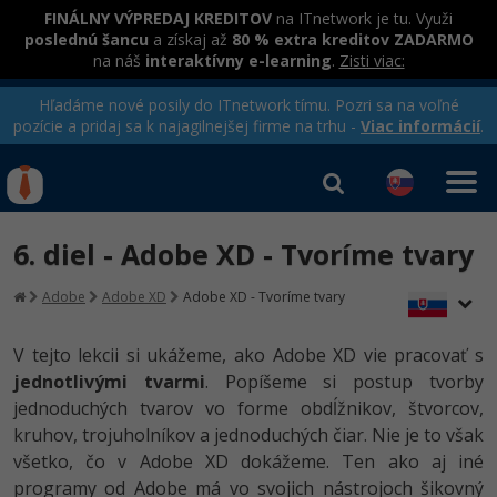
FINÁLNY VÝPREDAJ KREDITOV
na ITnetwork je tu. Využi
poslednú šancu
a získaj až
80 % extra kreditov ZADARMO
na náš
interaktívny e-learning
.
Zisti viac:
Hľadáme nové posily do ITnetwork tímu. Pozri sa na voľné
pozície a pridaj sa k najagilnejšej firme na trhu -
Viac informácií
.
Kurzy Úrad Práce
Od
0 EUR
6. diel - Adobe XD - Tvoríme tvary
Prihlásiť sa
|
Registrovať
IT e-learning
Rekvalifikačné kurzy
Adobe
Adobe XD
Adobe XD - Tvoríme tvary
hradené úradom práce
Kurzy programovania
V tejto lekcii si ukážeme, ako Adobe XD vie pracovať s
Ako začať?
jednotlivými tvarmi
. Popíšeme si postup tvorby
Kurzy e-commerce
jednoduchých tvarov vo forme obdĺžnikov, štvorcov,
-80%
Java
Testovanie softvéru
kruhov, trojuholníkov a jednoduchých čiar. Nie je to však
Kurzy dizajnu
všetko, čo v Adobe XD dokážeme. Ten ako aj iné
-80%
-30%
-80%
C# .NET
Marketing
HTML/CSS
programy od Adobe má vo svojich nástrojoch šikovný