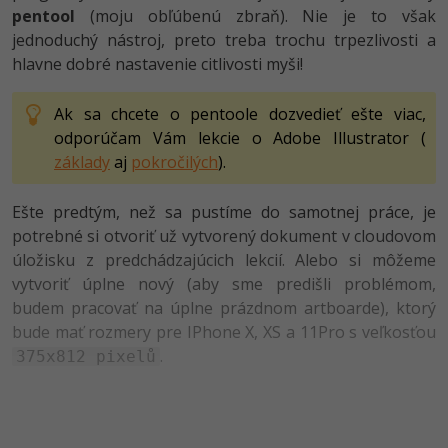
pentool
(moju obľúbenú zbraň). Nie je to však
-80%
-80%
Python
WordPress
Photoshop
jednoduchý nástroj, preto treba trochu trpezlivosti a
hlavne dobré nastavenie citlivosti myši!
-80%
-30%
-80%
JavaScript
SEO
Adobe Illustrator
-80%
Ak sa chcete o pentoole dozvedieť ešte viac,
-30%
PHP
UX
Adobe Lightroom
odporúčam Vám lekcie o Adobe Illustrator (
-80%
základy
aj
pokročilých
).
-15%
C++
Business
Adobe XD
-80%
-30%
Ešte predtým, než sa pustíme do samotnej práce, je
-25%
Swift
Copywriting
Adobe InDesign
potrebné si otvoriť už vytvorený dokument v cloudovom
-80%
-80%
úložisku z predchádzajúcich lekcií. Alebo si môžeme
Kotlin
MS Office
Adobe After Effects
vytvoriť úplne nový (aby sme predišli problémom,
-80%
budem pracovať na úplne prázdnom artboarde), ktorý
-80%
Céčko
Google Dokumenty
Blender
bude mať rozmery pre IPhone X, XS a 11Pro s veľkosťou
VB.NET
.
375x812 pixelů
Time management
Inkscape
-80%
SQL
Fórum
Fotografovanie
-80%