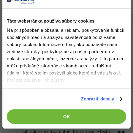
Čo od nás v ďalších lekciách dostaneš?
Táto webstránka používa súbory cookies
Prístup k jednotlivým lekciám podľa spôsobu
Na prispôsobenie obsahu a reklám, poskytovanie funkcií
obstarania.
sociálnych médií a analýzu návštevnosti používame
Kvalitné znalosti
v oblasti IT.
súbory cookie. Informácie o tom, ako používate naše
Zručnosti, ktoré ti pomôžu získať vysnívanú a
webové stránky, poskytujeme aj našim partnerom v
dobre platenú prácu
.
oblasti sociálnych médií, inzercie a analýzy. Títo partneri
môžu príslušné informácie skombinovať s ďalšími
údajmi, ktoré ste im poskytli alebo ktoré od vás získali,
keď ste používali ich služby.
Popis článku
Zobraziť detaily
Požadovaný článok má nasledujúci obsah:
OK
V lekcii sa zameriame na možné spôsoby
pridanie textu do kresliaceho plátna a potom
nahliadneme na samotnej formátovanie textu.