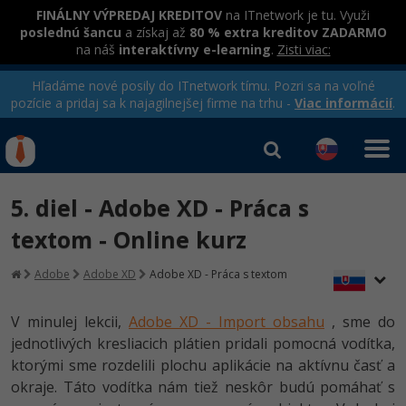
FINÁLNY VÝPREDAJ KREDITOV
na ITnetwork je tu. Využi
poslednú šancu
a získaj až
80 % extra kreditov ZADARMO
na náš
interaktívny e-learning
.
Zisti viac:
Hľadáme nové posily do ITnetwork tímu. Pozri sa na voľné
pozície a pridaj sa k najagilnejšej firme na trhu -
Viac informácií
.
Kurzy Úrad Práce
Od
0 EUR
5. diel - Adobe XD - Práca s
Prihlásiť sa
|
Registrovať
IT e-learning
Rekvalifikačné kurzy
textom - Online kurz
hradené úradom práce
Kurzy programovania
Adobe
Adobe XD
Adobe XD - Práca s textom
Ako začať?
Kurzy e-commerce
V minulej lekcii,
Adobe XD - Import obsahu
, sme do
-80%
jednotlivých kresliacich plátien pridali pomocná vodítka,
Java
Testovanie softvéru
Kurzy dizajnu
ktorými sme rozdelili plochu aplikácie na aktívnu časť a
-80%
-30%
okraje. Táto vodítka nám tiež neskôr budú pomáhať s
-80%
C# .NET
Marketing
HTML/CSS