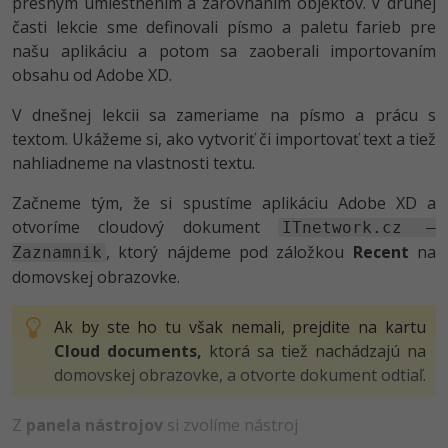
presným umiestnením a zarovnaním objektov. V druhej
-80%
-80%
časti lekcie sme definovali písmo a paletu farieb pre
Python
WordPress
Photoshop
našu aplikáciu a potom sa zaoberali importovaním
-80%
-30%
-80%
JavaScript
obsahu od Adobe XD.
SEO
Adobe Illustrator
-80%
V dnešnej lekcii sa zameriame na písmo a prácu s
-30%
PHP
UX
Adobe Lightroom
textom. Ukážeme si, ako vytvoriť či importovať text a tiež
-80%
nahliadneme na vlastnosti textu.
-15%
C++
Business
Adobe XD
Začneme tým, že si spustíme aplikáciu Adobe XD a
-80%
-30%
-25%
Swift
Copywriting
Adobe InDesign
otvoríme cloudový dokument
ITnetwork.cz –
, ktorý nájdeme pod záložkou
Recent
na
-80%
Zaznamnik
-80%
Kotlin
MS Office
Adobe After Effects
domovskej obrazovke.
-80%
-80%
Céčko
Google Dokumenty
Blender
Ak by ste ho tu však nemali, prejdite na kartu
Cloud documents,
ktorá sa tiež nachádzajú na
VB.NET
Time management
Inkscape
domovskej obrazovke, a otvorte dokument odtiaľ.
-80%
SQL
Fórum
Fotografovanie
Z
panela nástrojov
si zvolíme nástroj
-80%