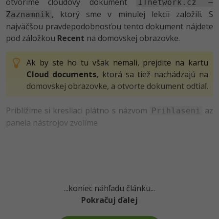
UML
otvoríme cloudový dokument
Linux a UNIX
ITnetwork.cz –
Video
, ktorý sme v minulej lekcii založili. S
Zaznamnik
-41%
Algoritmy
Siete
najväčšou pravdepodobnosťou tento dokument nájdete
Ostatné
pod záložkou
Recent
na domovskej obrazovke.
-10%
Umelá inteligencia
Kybernetická bezpečnost
Fórum
Ak by ste ho tu však nemali, prejdite na kartu
Pre deti
Elektronický podpis
Cloud documents,
ktorá sa tiež nachádzajú na
Príbehy absolventov
domovskej obrazovke, a otvorte dokument odtiaľ.
Viac
Windows
Blog
Priblížime si kresliaci plátno s názvom
az
Prihlaseni
Médiá
Fórum
panela nástrojov zvolíme
Kariéra
...koniec náhľadu článku...
Pokračuj ďalej