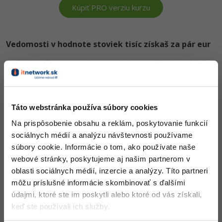
Kúpiť PRO verziu kurzu
Vedomosti v hodnote stoviek tisíc získaš za pár eur
Došiel si až sem a to je super! Veríme, že ti prvé lekcie
ukázali niečo nového a užitočného.
Chceš v kurze pokračovať? Prejdi do
prémiové sekcie
.
Táto webstránka používa súbory cookies
Obsah článku spadá pod licenciu
Premium
, kúpou článku súhlasíš
Na prispôsobenie obsahu a reklám, poskytovanie funkcií
so
zmluvnými podmienkami
.
sociálnych médií a analýzu návštevnosti používame
súbory cookie. Informácie o tom, ako používate naše
webové stránky, poskytujeme aj našim partnerom v
Čo od nás v ďalších lekciách dostaneš?
oblasti sociálnych médií, inzercie a analýzy. Títo partneri
môžu príslušné informácie skombinovať s ďalšími
Prístup k jednotlivým lekciám podľa spôsobu
údajmi, ktoré ste im poskytli alebo ktoré od vás získali,
obstarania.
keď ste používali ich služby.
Kvalitné znalosti
v oblasti IT.
Zručnosti, ktoré ti pomôžu získať vysnívanú a