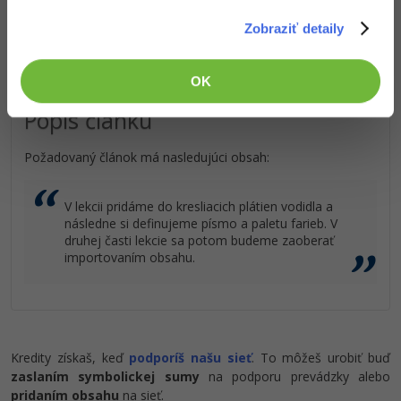
dobre platenú prácu
.
Zobraziť detaily
OK
Popis článku
Požadovaný článok má nasledujúci obsah:
V lekcii pridáme do kresliacich plátien vodidla a
následne si definujeme písmo a paletu farieb. V
druhej časti lekcie sa potom budeme zaoberať
importovaním obsahu.
Kredity získaš, keď
podporíš našu sieť
. To môžeš urobiť buď
zaslaním symbolickej sumy
na podporu prevádzky alebo
pridaním obsahu
na sieť.