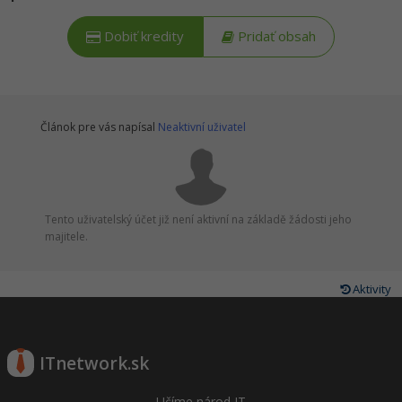
Dobiť kredity
Pridať obsah
Článok pre vás napísal
Neaktivní uživatel
Tento uživatelský účet již není aktivní na základě žádosti jeho
majitele.
Aktivity
ITnetwork.sk
Učíme národ IT