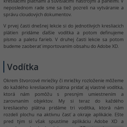
kresliacimi plátnami a súvisiacimi nástrojmi a panelmi. V
-80%
-80%
neposlednom rade sme sa tiež pozreli na vytváranie a
Python
WordPress
Photoshop
správu cloudových dokumentov.
-80%
-30%
-80%
JavaScript
SEO
Adobe Illustrator
V prvej časti dnešnej lekcie si do jednotlivých kresliacich
-80%
plátien pridáme ďalšie vodítka a potom definujeme
-30%
PHP
UX
Adobe Lightroom
písmo a paletu farieb. V druhej časti lekcie sa potom
-80%
budeme zaoberať importovaním obsahu do Adobe XD.
-15%
C++
Business
Adobe XD
-80%
-30%
-25%
Swift
Copywriting
Adobe InDesign
Vodítka
-80%
-80%
Kotlin
MS Office
Adobe After Effects
Okrem štvorcové mriežky či mriežky rozloženie môžeme
-80%
do každého kresliaceho plátna pridať aj vlastné vodítka,
-80%
Céčko
Google Dokumenty
Blender
ktorá nám pomôžu s presným umiestnením a
zarovnaním objektov. My si teraz do každého
VB.NET
Time management
Inkscape
kresliaceho plátna pridáme tri vodítka, ktorá nám
-80%
SQL
rozdelí plochu na aktívnu časť a okraje aplikácie. Ešte
Fórum
Fotografovanie
pred tým si však spustíme aplikáciu Adobe XD a
-80%