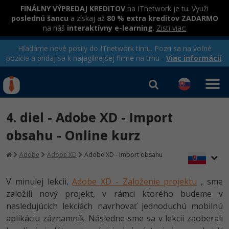
FINÁLNY VÝPREDAJ KREDITOV
na ITnetwork je tu. Využi
poslednú šancu
a získaj až
80 % extra kreditov ZADARMO
na náš
interaktívny e-learning
.
Zisti viac:
Hľadáme nové posily do ITnetwork tímu. Pozri sa na voľné
pozície a pridaj sa k najagilnejšej firme na trhu -
Viac informácií
.
Kurzy Úrad Práce
Od
0 EUR
4. diel - Adobe XD - Import
Prihlásiť sa
|
Registrovať
IT e-learning
Rekvalifikačné kurzy
obsahu - Online kurz
hradené úradom práce
Kurzy programovania
Adobe
Adobe XD
Adobe XD - Import obsahu
Ako začať?
Kurzy e-commerce
V minulej lekcii,
Adobe XD - Založenie projektu
, sme
-80%
založili nový projekt, v rámci ktorého budeme v
Java
Testovanie softvéru
Kurzy dizajnu
nasledujúcich lekciách navrhovať jednoduchú mobilnú
-80%
-30%
aplikáciu záznamník. Následne sme sa v lekcii zaoberali
-80%
C# .NET
Marketing
HTML/CSS