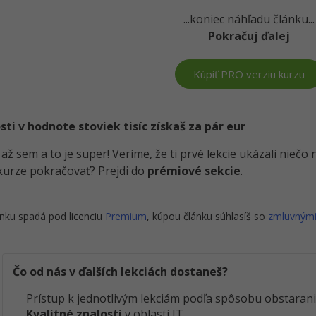
...koniec náhľadu článku...
Pokračuj ďalej
Kúpiť PRO verziu kurzu
i v hodnote stoviek tisíc získaš za pár eur
i až sem a to je super! Veríme, že ti prvé lekcie ukázali nieč
kurze pokračovať? Prejdi do
prémiové sekcie
.
nku spadá pod licenciu
Premium
, kúpou článku súhlasíš so
zmluvným
Čo od nás v ďalších lekciách dostaneš?
Prístup k jednotlivým lekciám podľa spôsobu obstarani
Kvalitné znalosti
v oblasti IT.