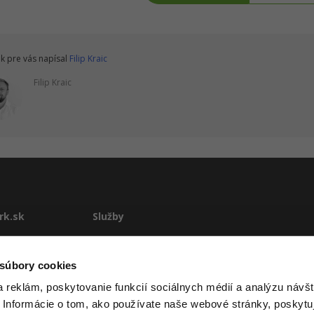
k pre vás napísal
Filip Kraic
Filip Kraic
rk.sk
Služby
te
E-learning
Rekvalifikácie
 súbory cookies
stému
Školenia
 reklám, poskytovanie funkcií sociálnych médií a analýzu návšt
Pre firmy
 Informácie o tom, ako používate naše webové stránky, poskytu