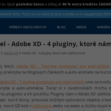
 tu. Využi
poslednú šancu
a získaj až
80 % extra kreditov ZADA
twork tímu. Pozri sa na voľné pozície a pridaj sa k najagilnejšej firm
PRÍBEHY ABSOLVENTOV
BLOG
MÉDIÁ
KARIÉRA
iel - Adobe XD - 4 pluginy, ktoré nám
Adobe XD
Adobe XD - 4 pluginy, ktoré nám zľahčia život
j lekcii,
Adobe XD - Tvoríme prototypy pre pokročilých
y prekrytia na blogových článkoch a auto-animate na kurzo
dobe XD - Tvoríme prototypy pre pokročilých
sme sa trochu
krytie a auto-animácia. Teraz si v úvodzovkách trochu
iu pluginov a ich použitiu. Pluginy nám v Adobe XD uľahčia 
apr. tvoriť ikony, presúvať zložitým spôsobom objekty a text
e, tvoriť QR kód v
InDesigne
alebo na webe a zložito kopírov