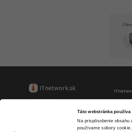
Článo
ITnetwork.sk
ITnetwo
Učíme národ IT
O projek
Reklama
Táto webstránka používa
O projekte
Vývoj sy
Na prispôsobenie obsahu a
Kontakt
používame súbory cookie.