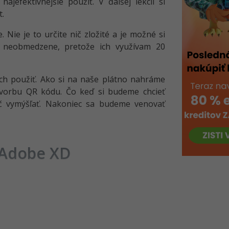
jefektívnejšie použiť. V ďalšej lekcii si
t.
Nie je to určite nič zložité a je možné si
i neobmedzene, pretože ich využívam 20
ch použiť. Ako si na naše plátno nahráme
 tvorbu QR kódu. Čo keď si budeme chcieť
ič vymýšľať. Nakoniec sa budeme venovať
 Adobe XD