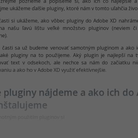
rejme pozrieme a popíšeme si, ako ich čo najlepšie a na
me ukážeme ďalšie pluginy, ktoré nám v tomto uľahčia živo
časti si ukážeme, ako vôbec pluginy do Adobe XD nahráme. 
na našu ľavú lištu veľké množstvo pluginov (neviem č
e).
j časti sa už budeme venovať samotným pluginom a ako i
 aké pluginy na to použijeme. Aký plugin je najlepší na
ovať text v odsekoch, ale nechce sa nám do začiatku n
aniu a ako ho v Adobe XD využiť efektívnejšie.
 pluginy nájdeme a ako ich do
nštalujeme
otným použitím pluginov si