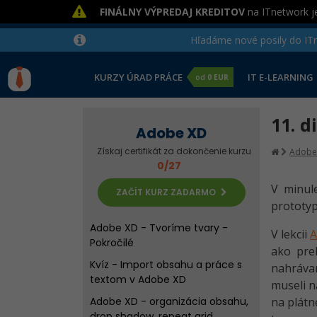
FINÁLNY VÝPREDAJ KREDITOV
na ITnetwork je
Hľadáme nové posily do ITne
KURZY ÚRAD PRÁCE
IT E-LEARNING
od
0 EUR
Adobe XD - Úvod
Adobe XD - Rozhranie aplikácie
11. d
Adobe XD
Adobe XD - Založenie projektu
Získaj certifikát za dokončenie kurzu
Adobe
Adobe XD - Import obsahu
0/27
Adobe XD - Práca s textom
V minule
ZAČÍT KURZ ZADARMO
prototyp
Adobe XD - Tvoríme tvary
Adobe XD - Tvoríme tvary -
V lekcii
A
Pokročilé
ako pre
Kvíz - Import obsahu a práce s
nahrávan
textom v Adobe XD
museli n
Adobe XD - organizácia obsahu,
na plátn
drop shadow, repeat grid