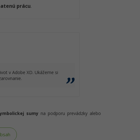
latenú prácu
.
život v Adobe XD. Ukážeme si
zarovnanie.
symbolickej sumy
na podporu prevádzky alebo
obsah