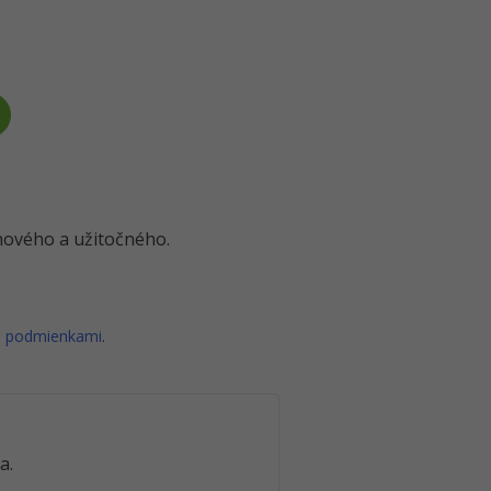
o nového a užitočného.
i podmienkami
.
a.