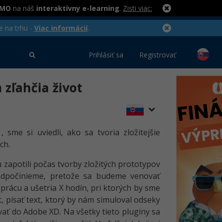
RMO
na náš
interaktívny e-learning
.
Zisti viac:
e na trhu -
Viac informácií
.
Prihlásiť sa
Registrovať
 zľahčia život
, sme si uviedli, ako sa tvoria zložitejšie
ch.
 zapotili počas tvorby zložitých prototypov
 odpočinieme, pretože sa budeme venovať
prácu a ušetria X hodín, pri ktorých by sme
, písať text, ktorý by nám simuloval odseky
ať do Adobe XD. Na všetky tieto pluginy sa