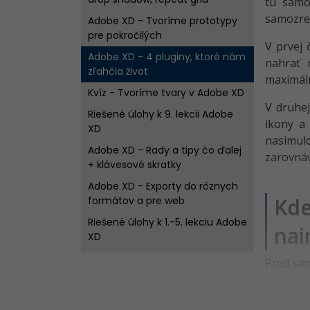
tu samoz
samozrej
Adobe XD - Tvoríme prototypy
pre pokročilých
V prvej 
Adobe XD - 4 pluginy, ktoré nám
nahrať 
zľahčia život
maximáln
Kvíz - Tvoríme tvary v Adobe XD
V druhe
Riešené úlohy k 9. lekcii Adobe
ikony a
XD
nasimul
Adobe XD - Rady a tipy čo ďalej
zarovnáv
+ klávesové skratky
Adobe XD - Exporty do rôznych
Kde
formátov a pre web
Riešené úlohy k 1.-5. lekciu Adobe
nai
XD
Kvíz - Organizácia obsahu a
Pred sam
základy prototypovania v Adobe
XD
Riešené úlohy k 6.-7. lekciu