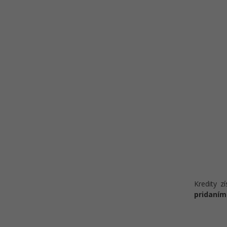
pluginy v Adobe XD
Kredity z
pridaním