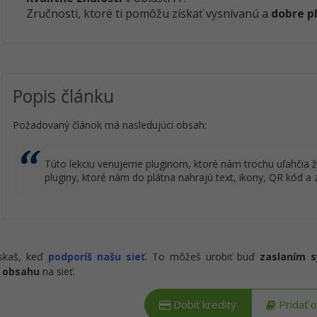
Zručnosti, ktoré ti pomôžu získať vysnívanú a
dobre p
Popis článku
Požadovaný článok má nasledujúci obsah:
Túto lekciu venujeme pluginom, ktoré nám trochu uľahčia 
pluginy, ktoré nám do plátna nahrajú text, ikony, QR kód a 
ískaš, keď
podporíš našu sieť
. To môžeš urobiť buď
zaslaním 
 obsahu
na sieť.
Dobiť kredity
Pridať 