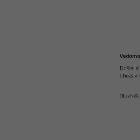
Adobe XD
Kvíz - Adobe XD
Riešené úlohy k 8. lekcii Adobe
XD
Riešené úlohy k 10. lekcii Adobe
XD
Vedomost
Riešené úlohy k 11. lekcii Adobe
XD
Došiel s
Riešené úlohy k 12. lekcii Adobe
Chceš v 
XD
Riešené úlohy k 13.-14. lekciu
Obsah člá
Adobe XD
Kvíz - Základy práce s
programom Adobe XD
Kvíz - Ďalšie pluginy, exporty pre
zariadenia v Adobe XD
Kvíz - Pokročilé prototypy a