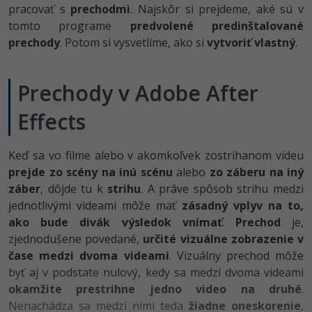
pracovať s
prechodmi
. Najskôr si prejdeme, aké sú v
-80%
-80%
Python
WordPress
Photoshop
tomto programe
predvolené predinštalované
prechody
. Potom si vysvetlíme, ako si
vytvoriť vlastný
.
-80%
-30%
-80%
JavaScript
SEO
Adobe Illustrator
-80%
-30%
PHP
Prechody v Adobe After
UX
Adobe Lightroom
-80%
Effects
-15%
C++
Business
Adobe XD
-80%
-30%
-25%
Swift
Copywriting
Keď sa vo filme alebo v akomkoľvek zostrihanom videu
Adobe InDesign
prejde zo scény na inú scénu
alebo
zo záberu na iný
-80%
-80%
Kotlin
MS Office
Adobe After Effects
záber
, dôjde tu k
strihu
. A práve spôsob strihu medzi
jednotlivými videami môže mať
zásadný vplyv na to,
-80%
-80%
Céčko
Google Dokumenty
Blender
ako bude divák výsledok vnímať
.
Prechod
je,
zjednodušene povedané,
určité vizuálne zobrazenie v
VB.NET
Time management
Inkscape
čase medzi dvoma videami
. Vizuálny prechod môže
byť aj v podstate nulový, kedy sa medzi dvoma videami
-80%
SQL
Fórum
Fotografovanie
okamžite prestrihne jedno video na druhé
.
Nenachádza sa medzi nimi teda
žiadne oneskorenie
,
-80%