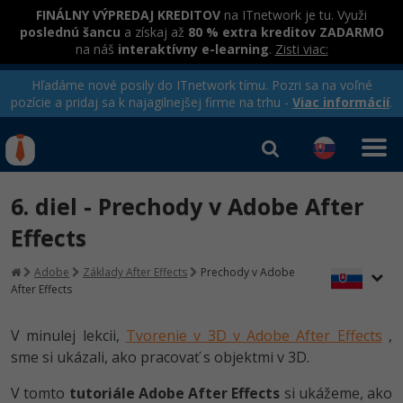
FINÁLNY VÝPREDAJ KREDITOV
na ITnetwork je tu. Využi
poslednú šancu
a získaj až
80 % extra kreditov ZADARMO
na náš
interaktívny e-learning
.
Zisti viac:
Hľadáme nové posily do ITnetwork tímu. Pozri sa na voľné
pozície a pridaj sa k najagilnejšej firme na trhu -
Viac informácií
.
Kurzy Úrad Práce
Od
0 EUR
6. diel - Prechody v Adobe After
Prihlásiť sa
|
Registrovať
IT e-learning
Rekvalifikačné kurzy
Effects
hradené úradom práce
Kurzy programovania
Adobe
Základy After Effects
Prechody v Adobe
After Effects
Ako začať?
Kurzy e-commerce
-80%
V minulej lekcii,
Tvorenie v 3D v Adobe After Effects
,
Java
Testovanie softvéru
Kurzy dizajnu
sme si ukázali, ako pracovať s objektmi v 3D.
-80%
-30%
-80%
C# .NET
Marketing
HTML/CSS
V tomto
tutoriále Adobe After Effects
si ukážeme, ako