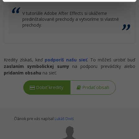
V tutoriále Adobe After Effects si ukážeme
predinštalované prechody a vytvoríme si vlastné
prechody.
Kredity získaš, keď
podporíš našu sieť
. To môžeš urobiť buď
zaslaním symbolickej sumy
na podporu prevádzky alebo
pridaním obsahu
na sieť.
Dobiť kredity
Pridať obsah
Článok pre vás napísal
Lukáš Diviš