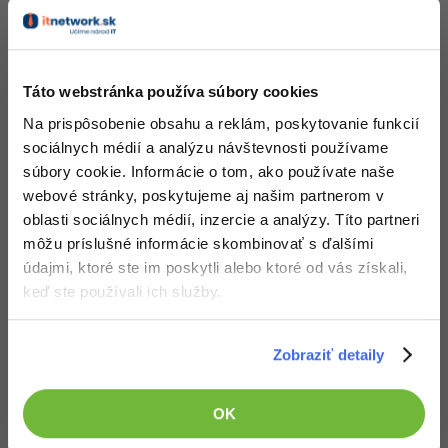
Obsah článku spadá pod licenciu
Premium
, kúpou článku súhlasíš
so
zmluvnými podmienkami
.
Táto webstránka používa súbory cookies
Na prispôsobenie obsahu a reklám, poskytovanie funkcií
sociálnych médií a analýzu návštevnosti používame
Čo od nás v ďalších lekciách dostaneš?
súbory cookie. Informácie o tom, ako používate naše
Prístup k jednotlivým lekciám podľa spôsobu
webové stránky, poskytujeme aj našim partnerom v
obstarania.
oblasti sociálnych médií, inzercie a analýzy. Títo partneri
Kvalitné znalosti
v oblasti IT.
môžu príslušné informácie skombinovať s ďalšími
Zručnosti, ktoré ti pomôžu získať vysnívanú a
údajmi, ktoré ste im poskytli alebo ktoré od vás získali,
dobre platenú prácu
.
keď ste používali ich služby.
Zobraziť detaily
Popis článku
OK
Požadovaný článok má nasledujúci obsah: