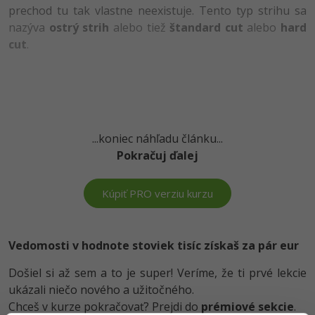
UML
Linux a UNIX
Video
prechod tu tak vlastne neexistuje. Tento typ strihu sa
nazýva
ostrý strih
alebo tiež
štandard cut
alebo
hard
-41%
Algoritmy
Siete
Ostatné
cut
.
-10%
Umelá inteligencia
Kybernetická bezpečnost
Fórum
Pre deti
Elektronický podpis
Príbehy absolventov
Viac
Windows
Blog
...koniec náhľadu článku...
Pokračuj ďalej
Médiá
Fórum
Kariéra
Kúpiť PRO verziu kurzu
Vedomosti v hodnote stoviek tisíc získaš za pár eur
Došiel si až sem a to je super! Veríme, že ti prvé lekcie
ukázali niečo nového a užitočného.
Chceš v kurze pokračovať? Prejdi do
prémiové sekcie
.