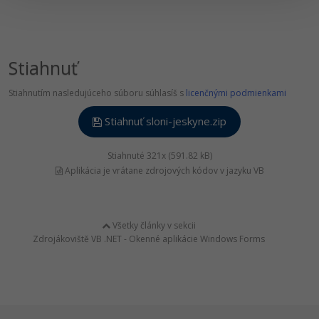
Stiahnuť
Stiahnutím nasledujúceho súboru súhlasíš s
licenčnými podmienkami
Stiahnuť sloni-jeskyne.zip
Stiahnuté 321x (591.82 kB)
Aplikácia je vrátane zdrojových kódov v jazyku VB
Všetky články v sekcii
Zdrojákoviště VB .NET - Okenné aplikácie Windows Forms