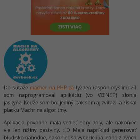
-80%
Python
-80%
JavaScript
-80%
PHP
-80%
C++
-80%
Swift
-80%
Kotlin
Do súťaže
macher na PHP za
týždeň (aspon myslím) 20
-80%
som naprogramoval aplikáciu (vo VB.NET) slonia
Céčko
jaskyňa. Keďže som bol jediný, tak som aj zvíťazil a získal
placku Machr na algoritmy.
VB.NET
Aplikácia pôvodne mala vedieť hory doly, ale nakoniec
SQL
vie len nížiny pastviny. : D Mala napríklad generovať
bludisko náhodne, nakoniec sa vyberie iba jedno z dvoch
-80%