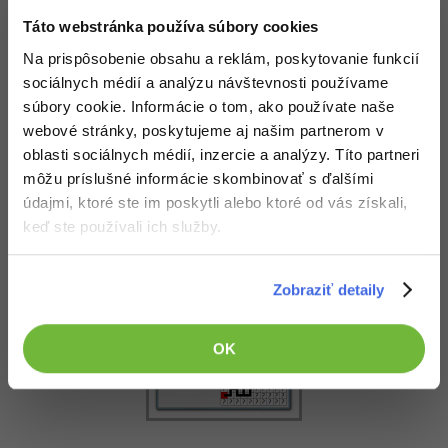
Siete
Ostatné
Táto webstránka používa súbory cookies
Kybernetická bezpečnost
Fórum
Na prispôsobenie obsahu a reklám, poskytovanie funkcií
sociálnych médií a analýzu návštevnosti používame
Elektronický podpis
súbory cookie. Informácie o tom, ako používate naše
webové stránky, poskytujeme aj našim partnerom v
Windows
oblasti sociálnych médií, inzercie a analýzy. Títo partneri
môžu príslušné informácie skombinovať s ďalšími
údajmi, ktoré ste im poskytli alebo ktoré od vás získali,
keď ste používali ich služby.
Zobraziť detaily
OK