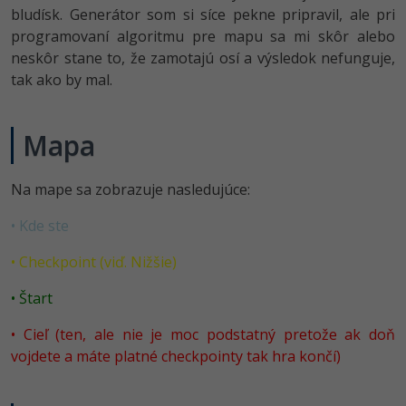
UML
bludísk. Generátor som si síce pekne pripravil, ale pri
programovaní algoritmu pre mapu sa mi skôr alebo
-41%
Algoritmy
neskôr stane to, že zamotajú osí a výsledok nefunguje,
-10%
tak ako by mal.
Umelá inteligencia
Pre deti
Mapa
Viac
Na mape sa zobrazuje nasledujúce:
Fórum
• Kde ste
• Checkpoint (viď. Nižšie)
Kurzy e-commerce
• Štart
Testovanie softvéru
Kurzy dizajnu
• Cieľ (ten, ale nie je moc podstatný pretože ak doň
-30%
-80%
Marketing
HTML/CSS
Príbehy absolventov
vojdete a máte platné checkpointy tak hra končí)
-80%
WordPress
Blog
Photoshop