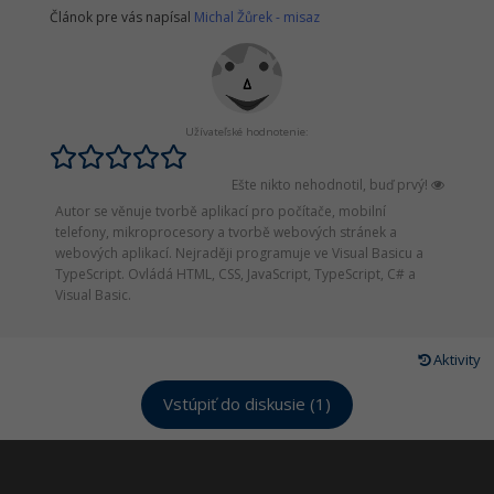
Článok pre vás napísal
Michal Žůrek - misaz
Užívateľské hodnotenie:
Ešte nikto nehodnotil, buď prvý!
Autor se věnuje tvorbě aplikací pro počítače, mobilní
telefony, mikroprocesory a tvorbě webových stránek a
webových aplikací. Nejraději programuje ve Visual Basicu a
TypeScript. Ovládá HTML, CSS, JavaScript, TypeScript, C# a
Visual Basic.
Aktivity
Vstúpiť do diskusie (1)