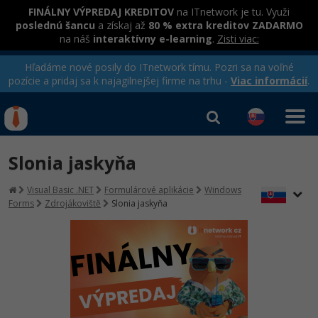
FINÁLNY VÝPREDAJ KREDITOV
na ITnetwork je tu. Využi
poslednú šancu
a získaj až
80 % extra kreditov ZADARMO
na náš
interaktívny e-learning
.
Zisti viac:
Hľadáme nové posily do ITnetwork tímu. Pozri sa na voľné
pozície a pridaj sa k najagilnejšej firme na trhu -
Viac informácií
.
Kurzy Úrad Práce
Od
0 EUR
Slonia jaskyňa
Prihlásiť sa
|
Registrovať
IT e-learning
Rekvalifikačné kurzy
Visual Basic .NET
Formulárové aplikácie
Windows
hradené úradom práce
Forms
Zdrojákoviště
Slonia jaskyňa
Kurzy programovania
Ako začať?
-80%
Java
-80%
C# .NET