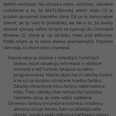
ďalších možností. Na obrázku vidíte, väčšinou, základné
rozloženie a to, že MATLABovský editor kódu (1) je
priamo uprostred hlavného okna. Dá sa to samozrejme
zmeniť, ak by vám to prekážalo, ale ide o to, že všetky
textové výstupy vášho skriptu sa vypisujú do Command
Window (2), ktoré je na obrázku hneď pod editorom.
Podľa môjho je to takto ďaleko prehľadnejšie. Popíšem
vám teda, čo ktoré okno znamená.
Hlavné okno je zložené z niekoľkých funkčných
blokov, ktoré obsahujú informácie o všetkom
možnom a tiež funkcie, týkajúce sa vášho
programovania. Hlavné okno má tri záložky funkcií
a tie sú na obrázku označené hnedou farbou.
Záložky ohraničené žltou farbou náleží editora
kódu. Tieto záložky však nemusí byť súčasťou
hlavného okna, ak máte editor oddelene.
Červenou farbou ohraničená kolónka s lokálnou
adresou určuje miesto, kam sa ukladajú vaše
skripty, vytvára alebo odkiaľ sa načítavajú súbory