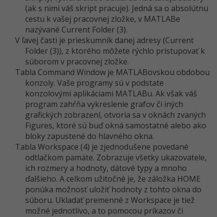
(ak s nimi váš skript pracuje). Jedná sa o absolútnu
cestu k vašej pracovnej zložke, v MATLABe
nazývané Current Folder (3).
V ľavej časti je prieskumník danej adresy (Current
Folder (3)), z ktorého môžete rýchlo pristupovať k
súborom v pracovnej zložke.
Tabla Command Window je MATLABovskou obdobou
konzoly. Vaše programy sú v podstate
konzolovými aplikáciami MATLABu. Ak však váš
program zahŕňa vykreslenie grafov či iných
grafických zobrazení, otvoria sa v oknách zvaných
Figures, ktoré sú buď okná samostatné alebo ako
bloky zapustené do hlavného okna.
Tabla Workspace (4) je zjednodušene povedané
odtlačkom pamäte. Zobrazuje všetky ukazovatele,
ich rozmery a hodnoty, dátové typy a mnoho
ďalšieho. A celkom užitočné je, že záložka HOME
ponúka možnosť uložiť hodnoty z tohto okna do
súboru. Ukladať premenné z Workspace je tiež
možné jednotlivo, a to pomocou príkazov či