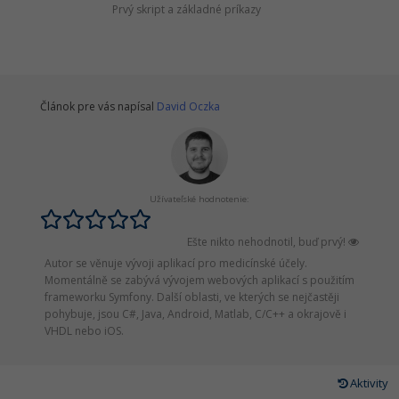
Prvý skript a základné príkazy
Článok pre vás napísal
David Oczka
Užívateľské hodnotenie:
Ešte nikto nehodnotil, buď prvý!
Autor se věnuje vývoji aplikací pro medicínské účely.
Momentálně se zabývá vývojem webových aplikací s použitím
frameworku Symfony. Další oblasti, ve kterých se nejčastěji
pohybuje, jsou C#, Java, Android, Matlab, C/C++ a okrajově i
VHDL nebo iOS.
Aktivity