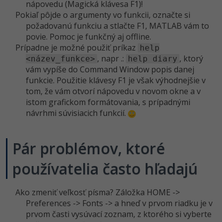
nápovedu (Magická klávesa F1)!
Pokiaľ pôjde o argumenty vo funkcii, označte si
požadovanú funkciu a stlačte F1, MATLAB vám to
povie. Pomoc je funkčný aj offline.
Prípadne je možné použiť príkaz
help
, napr .:
, ktorý
<název_funkce>
help diary
vám vypíše do Command Window popis danej
funkcie. Použitie klávesy F1 je však výhodnejšie v
tom, že vám otvorí nápovedu v novom okne a v
istom grafickom formátovania, s prípadnými
návrhmi súvisiacich funkcií.
Pár problémov, ktoré
používatelia často hľadajú
Ako zmeniť veľkosť písma? Záložka HOME ->
Preferences -> Fonts -> a hneď v prvom riadku je v
prvom časti vysúvací zoznam, z ktorého si vyberte