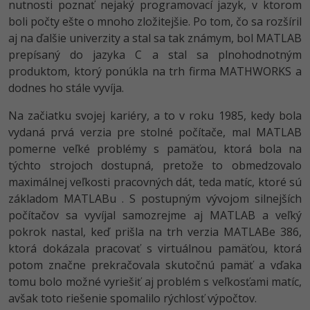
nutnosti poznať nejaký programovací jazyk, v ktorom
boli počty ešte o mnoho zložitejšie. Po tom, čo sa rozšíril
aj na ďalšie univerzity a stal sa tak známym, bol MATLAB
prepísaný do jazyka C a stal sa plnohodnotným
produktom, ktorý ponúkla na trh firma MATHWORKS a
dodnes ho stále vyvíja.
Na začiatku svojej kariéry, a to v roku 1985, kedy bola
vydaná prvá verzia pre stolné počítače, mal MATLAB
pomerne veľké problémy s pamäťou, ktorá bola na
týchto strojoch dostupná, pretože to obmedzovalo
maximálnej veľkosti pracovných dát, teda matíc, ktoré sú
základom MATLABu . S postupným vývojom silnejších
počítačov sa vyvíjal samozrejme aj MATLAB a veľký
pokrok nastal, keď prišla na trh verzia MATLABe 386,
ktorá dokázala pracovať s virtuálnou pamäťou, ktorá
potom značne prekračovala skutočnú pamäť a vďaka
tomu bolo možné vyriešiť aj problém s veľkosťami matíc,
avšak toto riešenie spomalilo rýchlosť výpočtov.