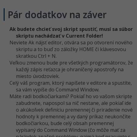
Pár dodatkov na záver
Ak budete chcieť svoj skript spustiť, musí sa súbor
skriptu nachádzať v Current Folder!
Neviete Ak nájsť editor, otvára sa po otvorení nového
skriptu a to buď zo záložky HOME či klávesovou
skratkou Ctrl + N.
Veľkou zmenou bude pre všetkých programátorov, že
každý zápis reťazca je ohraničený apostrofy na
miesto úvodzoviek.
Celý váš program, ktorý napíšete v editore a spustíte,
sa vám vypíše do Command Window.
Máte radi bodkočiarkami? Pokiaľ ho vo vašom skripte
zabudnete, napospol sa nič nestane, ale pokiaľ ide
o akúkoľvek definíciu premennej či priradenie nové
hodnoty k premennej a vy daný príkaz neukončíte
bodkočiarkou, bude celý obsah premennej
vypísaný do Command Window (čo môže mať za
následok značné problémy, najmä keď pracujete s