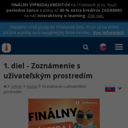
FINÁLNY VÝPREDAJ KREDITOV
na ITnetwork je tu. Využi
poslednú šancu
a získaj až
80 % extra kreditov ZADARMO
na náš
interaktívny e-learning
.
Zisti viac:
Hľadáme nové posily do ITnetwork tímu. Pozri sa na voľné
pozície a pridaj sa k najagilnejšej firme na trhu -
Viac informácií
.
Kurzy Úrad Práce
Od
0 EUR
1. diel - Zoznámenie s
Prihlásiť sa
|
Registrovať
IT e-learning
Rekvalifikačné kurzy
užívateľským prostredím
hradené úradom práce
Príbehy absolventov
Kurzy programovania
Softvér
Matlab
Zoznámenie s užívateľským
prostredím
Blog
Ako začať?
Kurzy e-commerce
Médiá
-80%
Java
Testovanie softvéru
Kurzy dizajnu
Kariéra
-80%
-30%
-80%
C# .NET
Marketing
HTML/CSS