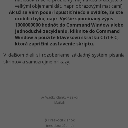
veľkými objemami dát, napr. obrazovými maticami).
Ak už sa Vám podarí spustiť niečo a uvidíte, že ste
urobili chybu, napr. Vyššie spomínaný výpis
1000000000 hodnôt do Command Window alebo
jednoduché zacykleniu, kliknite do Command
Window a použite klávesovú skratku Ctrl + C,
ktorá zapríčiní zastavenie skriptu.
V ďalšom dieli si rozoberieme základný systém písania
skriptov a samozrejme príkazy.
Všetky články v sekcii
Matlab
Preskočiť článok
(neodporúčame)