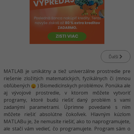
-80%
-80%
Python
WordPress
Photoshop
-80%
-30%
-80%
JavaScript
SEO
Adobe Illustrator
-80%
-30%
PHP
UX
Adobe Lightroom
-80%
-15%
C++
Business
Adobe XD
Ďalší
-80%
-30%
-25%
Swift
Copywriting
Adobe InDesign
MATLAB je unikátny a tiež univerzálne prostredie pre
-80%
-80%
riešenie zložitých matematických, fyzikálnych či (mnou
Kotlin
MS Office
Adobe After Effects
obľúbených
) Biomedicínskych problémov. Ponúka ale
-80%
-80%
Céčko
aj vývojové prostredie, v ktorom môžete vytvoriť
Google Dokumenty
Blender
programy, ktoré budú riešiť daný problém s vami
VB.NET
zadanými parametrami. Úprimne povedané s ním
Time management
Inkscape
môžete riešiť absolútne čokoľvek. Hlavným kúzlom
-80%
SQL
MATLABu je, že nemusíte riešiť, ako to naprogramujete,
Fórum
Fotografovanie
ale stačí vám vedieť, čo programujete. Program sám o
-80%