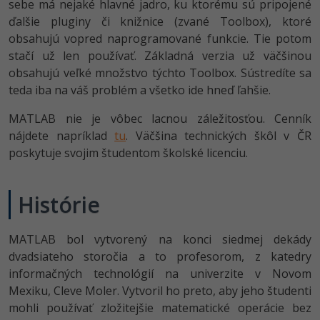
UML
sebe má nejaké hlavné jadro, ku ktorému sú pripojené
Linux a UNIX
Video
ďalšie pluginy či knižnice (zvané Toolbox), ktoré
-41%
Algoritmy
Siete
obsahujú vopred naprogramované funkcie. Tie potom
Ostatné
stačí už len používať. Základná verzia už väčšinou
-10%
Umelá inteligencia
Kybernetická bezpečnost
obsahujú veľké množstvo týchto Toolbox. Sústredíte sa
Fórum
teda iba na váš problém a všetko ide hneď ľahšie.
Pre deti
Elektronický podpis
MATLAB nie je vôbec lacnou záležitosťou. Cenník
nájdete napríklad
Viac
tu
. Väčšina technických škôl v ČR
Windows
poskytuje svojim študentom školské licenciu.
Fórum
Histórie
MATLAB bol vytvorený na konci siedmej dekády
dvadsiateho storočia a to profesorom, z katedry
informačných technológií na univerzite v Novom
Mexiku, Cleve Moler. Vytvoril ho preto, aby jeho študenti
mohli používať zložitejšie matematické operácie bez