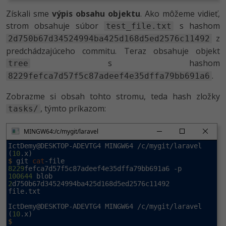
Získali sme
výpis obsahu objektu
. Ako môžeme vidieť,
IctDemy@DESKTOP-ADEVTG4 MINGW64 /c/mygit/laravel 
(
10
strom obsahuje súbor
s hashom
test_file.txt
$
z
2d750b67d34524994ba425d168d5ed2576c11492
predchádzajúceho commitu. Teraz obsahuje objekt
s hashom
tree
.
8229fefca7d57f5c87adeef4e35dffa79bb691a6
Zobrazme si obsah tohto stromu, teda hash zložky
, týmto príkazom:
tasks/
MINGW64:/c/mygit/laravel
IctDemy@DESKTOP-ADEVTG4 MINGW64 /c/mygit/laravel 
(
10
$
 git 
cat
-file 
8229
100644
 blob 
2
d750b67d34524994ba425d168d5ed2576c11492    
file.txt

IctDemy@DESKTOP-ADEVTG4 MINGW64 /c/mygit/laravel 
(
10
$