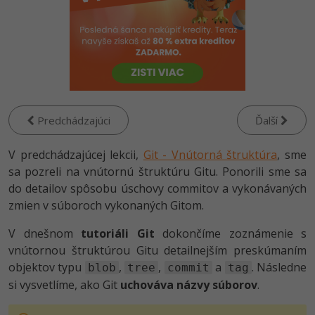
-80%
-80%
Python
WordPress
Photoshop
-80%
-30%
-80%
JavaScript
SEO
Adobe Illustrator
-80%
-30%
PHP
UX
Adobe Lightroom
-80%
-15%
C++
Business
Predchádzajúci
Ďalší
Adobe XD
-80%
-30%
-25%
Swift
Copywriting
V predchádzajúcej lekcii,
Git - Vnútorná štruktúra
, sme
Adobe InDesign
sa pozreli na vnútornú štruktúru Gitu. Ponorili sme sa
-80%
-80%
Kotlin
MS Office
do detailov spôsobu úschovy commitov a vykonávaných
Adobe After Effects
zmien v súboroch vykonaných Gitom.
-80%
-80%
Céčko
Google Dokumenty
Blender
V dnešnom
tutoriáli Git
dokončíme zoznámenie s
vnútornou štruktúrou Gitu detailnejším preskúmaním
VB.NET
Time management
Inkscape
objektov typu
,
,
a
. Následne
blob
tree
commit
tag
-80%
SQL
si vysvetlíme, ako Git
uchováva názvy súborov
.
Fórum
Fotografovanie
-80%