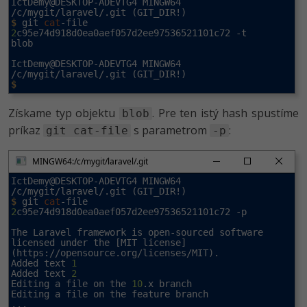
IctDemy@DESKTOP-ADEVTG4 MINGW64 
$
 git 
cat
-file 
2
c95e74d918d0ea0aef057d2ee97536521101c72 -t

blob

IctDemy@DESKTOP-ADEVTG4 MINGW64 
$
Získame typ objektu
. Pre ten istý hash spustíme
blob
príkaz
s parametrom
:
git cat-file
-p
MINGW64:/c/mygit/laravel/.git
IctDemy@DESKTOP-ADEVTG4 MINGW64 
$
 git 
cat
-file 
2
c95e74d918d0ea0aef057d2ee97536521101c72 -p

The Laravel framework is open-sourced software 
licensed under the [MIT license]
(https://opensource.org/licenses/MIT).

Added text 
1
Added text 
2
Editing a file on the 
10
.x branch

Editing a file on the feature branch

...
