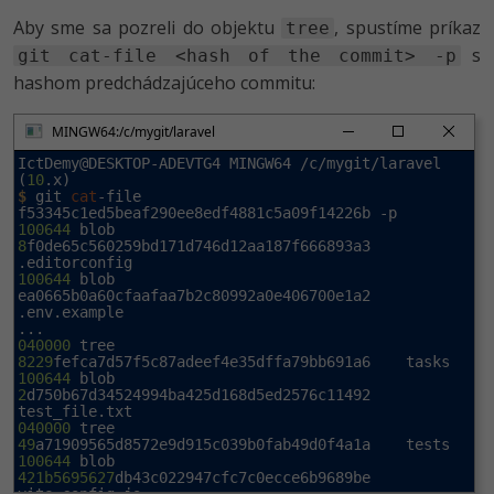
Aby sme sa pozreli do objektu
, spustíme príkaz
tree
s
git cat-file <hash of the commit> -p
hashom predchádzajúceho commitu:
MINGW64:/c/mygit/laravel
IctDemy@DESKTOP-ADEVTG4 MINGW64 /c/mygit/laravel 
(
10
$
 git 
cat
-file 
100644
 blob 
8
f0de65c560259bd171d746d12aa187f666893a3    
100644
 blob 
ea0665b0a60cfaafaa7b2c80992a0e406700e1a2    
.env.example

040000
 tree 
8229
100644
 blob 
2
d750b67d34524994ba425d168d5ed2576c11492    
040000
 tree 
49
100644
 blob 
421b5695627
db43c022947cfc7c0ecce6b9689be    
vite.config.js
