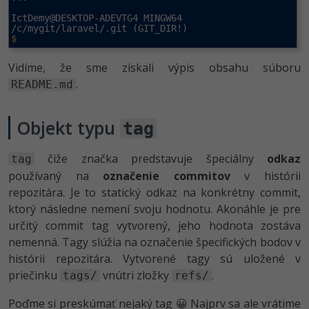
IctDemy@DESKTOP-ADEVTG4 MINGW64 
$
Vidíme, že sme získali výpis obsahu súboru
.
README.md
Objekt typu
tag
čiže značka predstavuje špeciálny
odkaz
tag
používaný na
označenie commitov
v histórii
repozitára. Je to statický odkaz na konkrétny commit,
ktorý následne nemení svoju hodnotu. Akonáhle je pre
určitý commit tag vytvorený, jeho hodnota zostáva
nemenná. Tagy slúžia na označenie špecifických bodov v
histórii repozitára. Vytvorené tagy sú uložené v
priečinku
vnútri zložky
.
tags/
refs/
Poďme si preskúmať nejaký tag 😀 Najprv sa ale vrátime