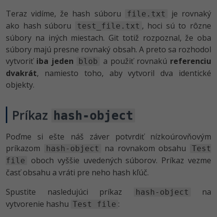
Teraz vidíme, že hash súboru
je rovnaký
file.txt
ako hash súboru
, hoci sú to rôzne
test_file.txt
súbory na iných miestach. Git totiž rozpoznal, že oba
súbory majú presne rovnaký obsah. A preto sa rozhodol
vytvoriť
iba jeden
a použiť rovnakú
referenciu
blob
dvakrát
, namiesto toho, aby vytvoril dva identické
objekty.
Príkaz
hash-object
Poďme si ešte náš záver potvrdiť nízkoúrovňovým
príkazom
na rovnakom obsahu
hash-object
Test
oboch vyššie uvedených súborov. Príkaz vezme
file
časť obsahu a vráti pre neho hash kľúč.
Spustite nasledujúci príkaz
na
hash-object
vytvorenie hashu
:
Test file