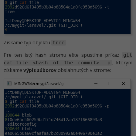
$
 git 
cat
-file 
2992
d926d6f3495b3b04b88564a1a0fc958d5696 -t

tree

IctDemy@DESKTOP-ADEVTG4 MINGW64 
$
Získame typ objektu
.
tree
Pre ten istý hash stromu ešte spustíme príkaz
git
, ktorým
cat-file <hash of the commit> -p
získame
výpis súborov
obsiahnutých v strome:
MINGW64:/c/mygit/laravel/.git
IctDemy@DESKTOP-ADEVTG4 MINGW64 
$
 git 
cat
-file 
2992
d926d6f3495b3b04b88564a1a0fc958d5696 -p

100644
 blob 
8
f0de65c560259bd171d746d12aa187f666893a3    
100644
 blob 
ea0665b0a60cfaafaa7b2c80992a0e406700e1a2    