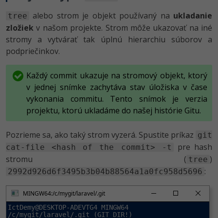
alebo strom je objekt používaný na
ukladanie
tree
zložiek
v našom projekte. Strom môže ukazovať na iné
stromy a vytvárať tak úplnú hierarchiu súborov a
podpriečinkov.
Každý commit ukazuje na stromový objekt, ktorý
v jednej snímke zachytáva stav úložiska v čase
vykonania commitu. Tento snímok je verzia
projektu, ktorú ukladáme do našej histórie Gitu.
Pozrieme sa, ako taký strom vyzerá. Spustite príkaz
git
pre hash
cat-file <hash of the commit> -t
stromu (
)
tree
:
2992d926d6f3495b3b04b88564a1a0fc958d5696
MINGW64:/c/mygit/laravel/.git
IctDemy@DESKTOP-ADEVTG4 MINGW64 