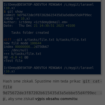
IctDemy@DESKTOP-ADEVTG4 MINGW64 /c/mygit/laravel 
IctDemy@DESKTOP-ADEVTG4 MINGW64 /c/mygit/laravel 
(
10
(
10
$
 git show

$
commit 
9
d75672de3f87202b615435d3a5ebbe55d4f99ec 
(HEAD -> 
10
.x)

Author: ictdemy <
ictdemy@email.em
>

Date:   Thu Dec 
21
14
:
30
:
51
2023
 +
0100
    Tasks folder created

diff
 --git a/tasks/file.txt b/tasks/file.txt

new file mode 
100644
index 
00000000
.
.2
d750b67

--- /dev/null

+++ b/tasks/file.txt

@@ -
0
,
0
 +
1
 @@

+Test file

IctDemy@DESKTOP-ADEVTG4 MINGW64 /c/mygit/laravel 
(
10
$
Hash sme získali. Spustíme ním teda príkaz
git cat-
file
9d75672de3f87202b615435d3a5ebbe55d4f99ec -
, aby sme získali
výpis obsahu commitu
:
p