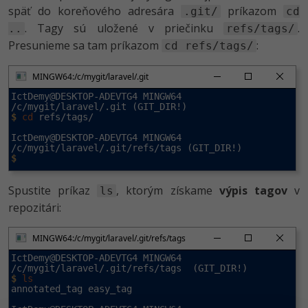
späť do koreňového adresára
príkazom
.git/
cd
. Tagy sú uložené v priečinku
.
..
refs/tags/
Presunieme sa tam príkazom
:
cd refs/tags/
MINGW64:/c/mygit/laravel/.git
IctDemy@DESKTOP-ADEVTG4 MINGW64 
$
cd
 refs/tags/

IctDemy@DESKTOP-ADEVTG4 MINGW64 
$
Spustite príkaz
, ktorým získame
výpis tagov
v
ls
repozitári:
MINGW64:/c/mygit/laravel/.git/refs/tags
IctDemy@DESKTOP-ADEVTG4 MINGW64 
$
ls
annotated_tag easy_tag
