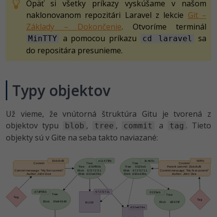
UML
Linux a UNIX
Opäť si všetky príkazy vyskúšame v našom
Video
naklonovanom repozitári Laravel z lekcie
Git –
-41%
Algoritmy
Siete
Základy – Dokončenie
. Otvoríme terminál
Ostatné
a pomocou príkazu
sa
MinTTY
cd laravel
-10%
Umelá inteligencia
Kybernetická bezpečnost
do repositára presunieme.
Fórum
Pre deti
Elektronický podpis
Typy objektov
Viac
Windows
Už vieme, že vnútorná štruktúra Gitu je tvorená z
Fórum
objektov typu
,
,
a
. Tieto
blob
tree
commit
tag
objekty sú v Gite na seba takto naviazané: