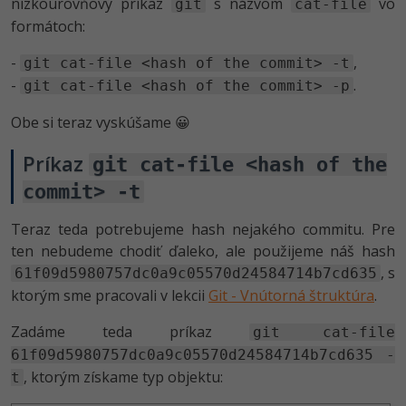
nízkoúrovňový príkaz
s názvom
vo
git
cat-file
formátoch:
-
,
git cat-file <hash of the commit> -t
-
.
git cat-file <hash of the commit> -p
Obe si teraz vyskúšame 😀
Príkaz
git cat-file <hash of the
commit> -t
Teraz teda potrebujeme hash nejakého commitu. Pre
ten nebudeme chodiť ďaleko, ale použijeme náš hash
, s
61f09d5980757dc0a9c05570d24584714b7cd635
ktorým sme pracovali v lekcii
Git - Vnútorná štruktúra
.
Zadáme teda príkaz
git cat-file
61f09d5980757dc0a9c05570d24584714b7cd635 -
, ktorým získame typ objektu:
t