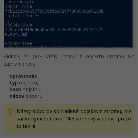
100644
 blob 
fcb21d396d657f597ef8b6729f73d89b0a871c9b    
.gitattributes

100644
 blob 
2
c95e74d918d0ea0aef057d2ee97536521101c72    
README.md

040000
 tree 
040000
 tree 
Vidíme, že pre každý riadok z objektu stromu Git
49
100644
 blob 
zaznamenáva:
421b5695627
db43c022947cfc7c0ecce6b9689be    
vite.config.js

oprávnenie
,
IctDemy@DESKTOP-ADEVTG4 MINGW64 
typ
objektu,
hash
objektu,
$
názov
súboru.
Názvy súborov sú riadené objektom stromu, nie
samotnými súbormi. Neskôr si vysvetlíme, prečo
to tak je.