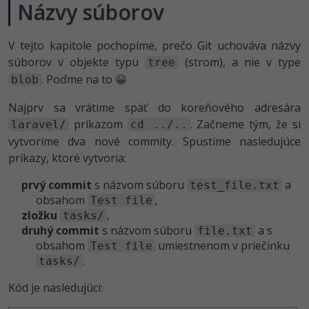
Názvy súborov
V tejto kapitole pochopíme, prečo Git uchováva názvy
súborov v objekte typu
(strom), a nie v type
tree
. Poďme na to 😀
blob
Najprv sa vrátime späť do koreňového adresára
príkazom
. Začneme tým, že si
laravel/
cd ../..
vytvoríme dva nové commity. Spustíme nasledujúce
príkazy, ktoré vytvoria:
prvý commit
s názvom súboru
a
test_file.txt
obsahom
,
Test file
zložku
,
tasks/
druhý commit
s názvom súboru
a s
file.txt
obsahom
umiestnenom v priečinku
Test file
.
tasks/
Kód je nasledujúci: