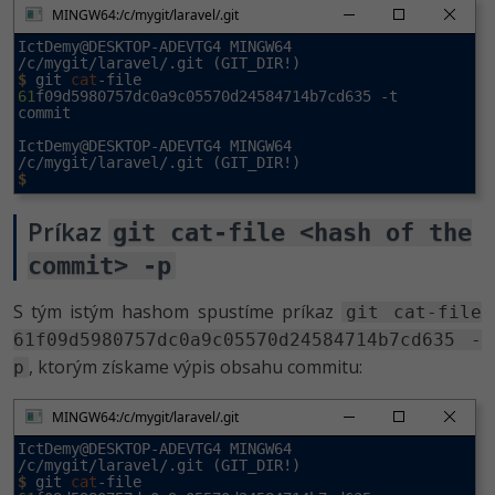
MINGW64:/c/mygit/laravel/.git
IctDemy@DESKTOP-ADEVTG4 MINGW64 
$
 git 
cat
-file 
61
f09d5980757dc0a9c05570d24584714b7cd635 -t

commit

IctDemy@DESKTOP-ADEVTG4 MINGW64 
$
Príkaz
git cat-file <hash of the
commit> -p
S tým istým hashom spustíme príkaz
git cat-file
61f09d5980757dc0a9c05570d24584714b7cd635 -
, ktorým získame výpis obsahu commitu:
p
MINGW64:/c/mygit/laravel/.git
IctDemy@DESKTOP-ADEVTG4 MINGW64 
$
 git 
cat
-file 