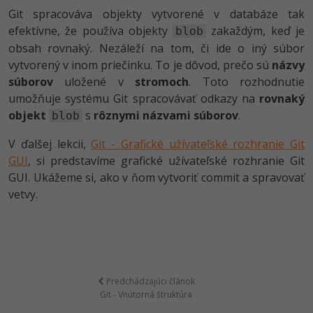
Git spracováva objekty vytvorené v databáze tak
efektívne, že používa objekty
zakaždým, keď je
blob
obsah rovnaký. Nezáleží na tom, či ide o iný súbor
vytvorený v inom priečinku. To je dôvod, prečo sú
názvy
súborov
uložené v
stromoch
. Toto rozhodnutie
umožňuje systému Git spracovávať odkazy na
rovnaký
objekt
s
rôznymi názvami súborov
.
blob
V ďalšej lekcii,
Git - Grafické užívateľské rozhranie Git
GUI
, si predstavíme grafické užívateľské rozhranie Git
GUI. Ukážeme si, ako v ňom vytvoriť commit a spravovať
vetvy.
Predchádzajúci článok
Git - Vnútorná štruktúra