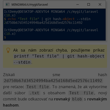
MINGW64:/c/mygit/laravel
IctDemy@DESKTOP-ADEVTG4 MINGW64 /c/mygit/laravel 
(
10
$
echo
"Test file"
 | git hash-
object
2
d750b67d34524994ba425d168d5ed2576c11492

IctDemy@DESKTOP-ADEVTG4 MINGW64 /c/mygit/laravel 
(
10
$
Ak sa nám zobrazí chyba, použijeme príkaz
printf "Test file" | git hash-object
.
--stdin
Získali sme hash
2d750b67d34524994ba425d168d5ed2576c11492
pre reťazec
. To znamená, že ak vytvoríme
Test file
ďalší súbor
s obsahom
, nový
.txt
Test file
commit bude odkazovať na
rovnaký
s
rovnakým
blob
hashom
.