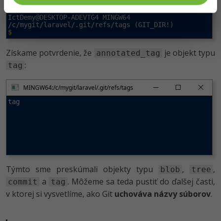
tag

IctDemy@DESKTOP-ADEVTG4 MINGW64 
$
Získame potvrdenie, že
je objekt typu
annotated_tag
:
tag
MINGW64:/c/mygit/laravel/.git/refs/tags
tag
Týmto sme preskúmali objekty typu
,
,
blob
tree
a
. Môžeme sa teda pustiť do ďalšej časti,
commit
tag
v ktorej si vysvetlíme, ako Git
uchováva názvy súborov
.