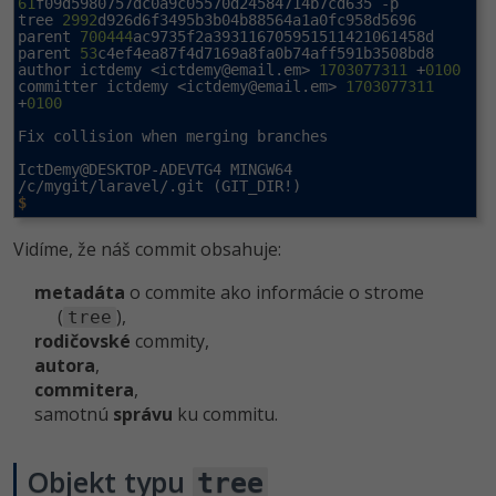
61
f09d5980757dc0a9c05570d24584714b7cd635 -p

tree 
2992
d926d6f3495b3b04b88564a1a0fc958d5696

parent 
700444
ac9735f2a393116705951511421061458d

parent 
53
c4ef4ea87f4d7169a8fa0b74aff591b3508bd8

author ictdemy <
ictdemy@email.em
> 
1703077311
 +
0100
committer ictdemy <
ictdemy@email.em
> 
1703077311
+
0100
Fix collision when merging branches

IctDemy@DESKTOP-ADEVTG4 MINGW64 
$
Vidíme, že náš commit obsahuje:
metadáta
o commite ako informácie o strome
(
),
tree
rodičovské
commity,
autora
,
commitera
,
samotnú
správu
ku commitu.
Objekt typu
tree