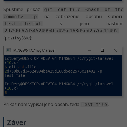
Spustíme príkaz
git cat-file <hash of the
na zobrazenie obsahu súboru
commit> -p
s jeho hashom
test_file.txt
2d750b67d34524994ba425d168d5ed2576c11492
(pozri vyššie):
MINGW64:/c/mygit/laravel
IctDemy@DESKTOP-ADEVTG4 MINGW64 /c/mygit/laravel 
(
10
$
 git 
cat
-file 
2
d750b67d34524994ba425d168d5ed2576c11492 -p

Test file

IctDemy@DESKTOP-ADEVTG4 MINGW64 /c/mygit/laravel 
(
10
$
Príkaz nám vypísal jeho obsah, teda
.
Test file
Záver