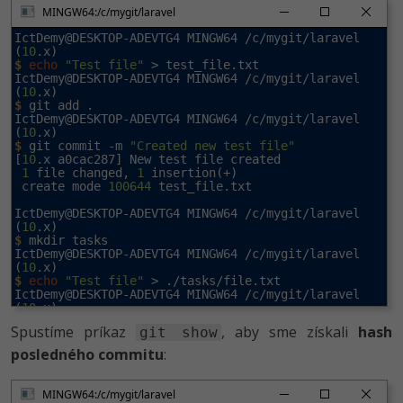
MINGW64:/c/mygit/laravel
IctDemy@DESKTOP-ADEVTG4 MINGW64 /c/mygit/laravel 
(
10
$
echo
"Test file"
 > test_file.txt

IctDemy@DESKTOP-ADEVTG4 MINGW64 /c/mygit/laravel 
(
10
$
 git add .

IctDemy@DESKTOP-ADEVTG4 MINGW64 /c/mygit/laravel 
(
10
$
 git commit -m 
"Created new test file"
[
10
.x a0cac287] New test file created

1
 file changed, 
1
 insertion(+)

 create mode 
100644
 test_file.txt

IctDemy@DESKTOP-ADEVTG4 MINGW64 /c/mygit/laravel 
(
10
$
 mkdir tasks

IctDemy@DESKTOP-ADEVTG4 MINGW64 /c/mygit/laravel 
(
10
$
echo
"Test file"
 > ./tasks/file.txt

IctDemy@DESKTOP-ADEVTG4 MINGW64 /c/mygit/laravel 
(
10
$
 git add .

Spustíme príkaz
, aby sme získali
hash
git show
IctDemy@DESKTOP-ADEVTG4 MINGW64 /c/mygit/laravel 
(
10
posledného commitu
:
$
 git commit -m 
"Tasks folder created"
[
10
.x 
0
c52e84c] Tasks folder created

1
 file changed, 
1
 insertion(+)

MINGW64:/c/mygit/laravel
 create mode 
100644
 tasks/file.txt
