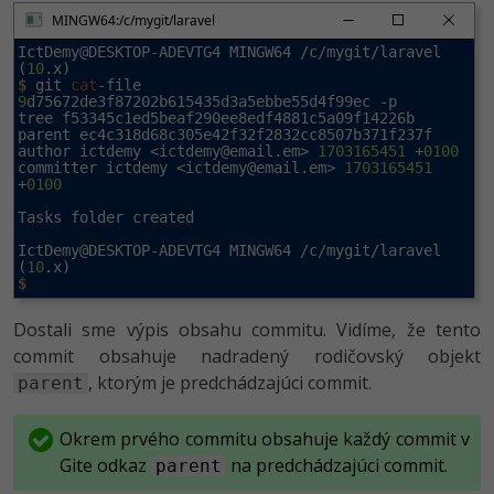
MINGW64:/c/mygit/laravel
IctDemy@DESKTOP-ADEVTG4 MINGW64 /c/mygit/laravel 
(
10
$
 git 
cat
-file 
9
d75672de3f87202b615435d3a5ebbe55d4f99ec -p

tree f53345c1ed5beaf290ee8edf4881c5a09f14226b

parent ec4c318d68c305e42f32f2832cc8507b371f237f

author ictdemy <
ictdemy@email.em
> 
1703165451
 +
0100
committer ictdemy <
ictdemy@email.em
> 
1703165451
+
0100
Tasks folder created

IctDemy@DESKTOP-ADEVTG4 MINGW64 /c/mygit/laravel 
(
10
$
Dostali sme výpis obsahu commitu. Vidíme, že tento
commit obsahuje nadradený rodičovský objekt
, ktorým je predchádzajúci commit.
parent
Okrem prvého commitu obsahuje každý commit v
Gite odkaz
na predchádzajúci commit.
parent