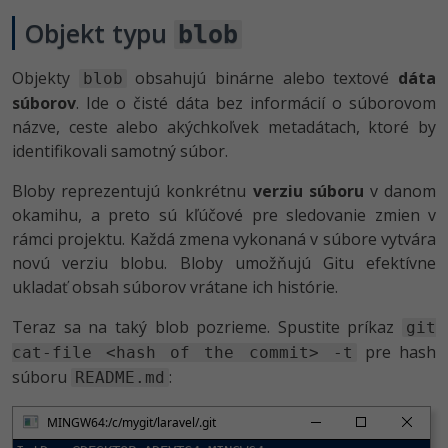
Objekt typu
blob
Objekty
obsahujú binárne alebo textové
dáta
blob
súborov
. Ide o čisté dáta bez informácií o súborovom
názve, ceste alebo akýchkoľvek metadátach, ktoré by
identifikovali samotný súbor.
Bloby reprezentujú konkrétnu
verziu súboru
v danom
okamihu, a preto sú kľúčové pre sledovanie zmien v
rámci projektu. Každá zmena vykonaná v súbore vytvára
novú verziu blobu. Bloby umožňujú Gitu efektívne
ukladať obsah súborov vrátane ich histórie.
Teraz sa na taký blob pozrieme. Spustite príkaz
git
pre hash
cat-file <hash of the commit> -t
súboru
:
README.md
MINGW64:/c/mygit/laravel/.git