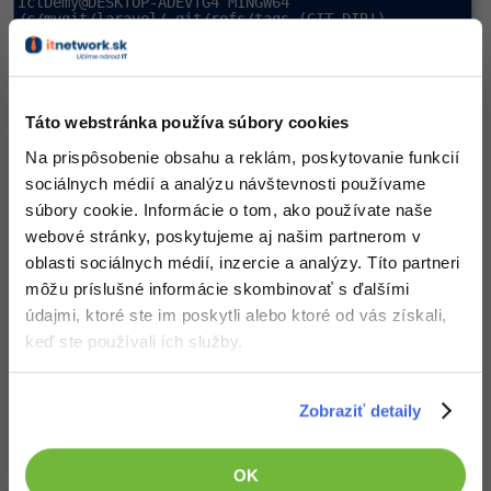
IctDemy@DESKTOP-ADEVTG4 MINGW64 
$
Získajme hash tagu
príkazom
annotated_tag
cat
:
annotated_tag
Táto webstránka používa súbory cookies
Na prispôsobenie obsahu a reklám, poskytovanie funkcií
MINGW64:/c/mygit/laravel/.git/refs/tags
sociálnych médií a analýzu návštevnosti používame
IctDemy@DESKTOP-ADEVTG4 MINGW64 
súbory cookie. Informácie o tom, ako používate naše
$
cat
webové stránky, poskytujeme aj našim partnerom v
04
a272f847c916d9f3ebe7070be57e60142f0ab8

oblasti sociálnych médií, inzercie a analýzy. Títo partneri
IctDemy@DESKTOP-ADEVTG4 MINGW64 
môžu príslušné informácie skombinovať s ďalšími
$
údajmi, ktoré ste im poskytli alebo ktoré od vás získali,
keď ste používali ich služby.
Keď máme hash, zistíme
typ objektu
príkazom:
MINGW64:/c/mygit/laravel/.git/refs/tags
Zobraziť detaily
IctDemy@DESKTOP-ADEVTG4 MINGW64 
$
 git 
cat
-file 
OK
04
a272f847c916d9f3ebe7070be57e60142f0ab8 -t
