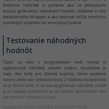
-80%
dnešnom tutoriále si povieme ako sa jednoducho
Python
testujú generátory náhodných hodnôt, ukážeme si test
-80%
databázového Wrapper a ako testovať väčšie množstvo
JavaScript
vyvolaných výnimiek cez anonymný funkcie.
-80%
PHP
Testovanie náhodných
-80%
C++
hodnôt
-80%
Swift
-80%
Často sa nám v programovaní hodí nechať si
Kotlin
vygenerovať náhodný reťazec znakov. Využívame je
-80%
napr. Ako kódy pre zľavové kupóny, rôzne emailové
Céčko
tokeny alebo ako dočasná heslá. Z hľadiska bezpečnosti
sa je dobré uistiť, či sa naozaj generujú náhodne, rozbiť
VB.NET
je pri nejakej aktualizácii by asi nebolo úplné dobré. Ako
ale testovať náhodný výstup?
SQL
Základným testom zvyčajne býva skontrolovať
-80%