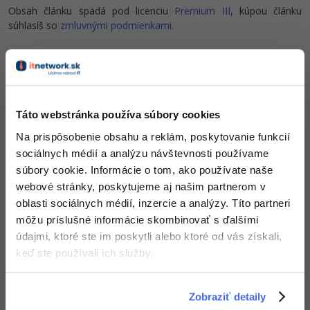
Obsah článku spadá pod licenciu
Premium III
, kúpou článku
-30%
Médiá
-80%
SEO
Adobe Illustrator
súhlasíš so
zmluvnými podmienkami
.
Kariéra
-30%
UX
Adobe Lightroom
Čo od nás v ďalších lekciách dostaneš?
-15%
Business
Adobe XD
Prístup k jednotlivým lekciám podľa spôsobu
-30%
-25%
Copywriting
Táto webstránka používa súbory cookies
Adobe InDesign
obstarania.
Kvalitné znalosti
v oblasti IT.
Na prispôsobenie obsahu a reklám, poskytovanie funkcií
-80%
MS Office
Zručnosti, ktoré ti pomôžu získať vysnívanú a
Adobe After Effects
sociálnych médií a analýzu návštevnosti používame
dobre platenú prácu
.
súbory cookie. Informácie o tom, ako používate naše
-80%
Google Dokumenty
Blender
webové stránky, poskytujeme aj našim partnerom v
oblasti sociálnych médií, inzercie a analýzy. Títo partneri
Time management
Inkscape
môžu príslušné informácie skombinovať s ďalšími
údajmi, ktoré ste im poskytli alebo ktoré od vás získali,
Popis článku
-80%
Fórum
Fotografovanie
keď ste používali ich služby.
Požadovaný článok má nasledujúci obsah:
Linux a UNIX
Video
Zobraziť detaily