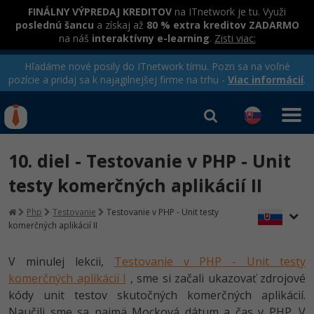
FINÁLNY VÝPREDAJ KREDITOV
na ITnetwork je tu. Využi
poslednú šancu
a získaj až
80 % extra kreditov ZADARMO
na náš
interaktívny e-learning
.
Zisti viac:
Hľadáme nové posily do ITnetwork tímu. Pozri sa na voľné
pozície a pridaj sa k najagilnejšej firme na trhu -
Viac informácií
.
Kurzy Úrad Práce
Od
0 EUR
10. diel - Testovanie v PHP - Unit
Prihlásiť sa
|
Registrovať
IT e-learning
Rekvalifikačné kurzy
testy komerčných aplikácií II
hradené úradom práce
Kurzy programovania
Php
Testovanie
Testovanie v PHP - Unit testy
komerčných aplikácií II
Ako začať?
-80%
V minulej lekcii,
Testovanie v PHP - Unit testy
Java
komerčných aplikácií I
, sme si začali ukazovať zdrojové
-80%
kódy unit testov skutočných komerčných aplikácií.
C# .NET
Naučili sme sa najmä Mocková dátum a čas v PHP. V