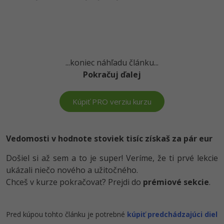
UML
-41%
Algoritmy
-10%
Umelá inteligencia
...koniec náhľadu článku...
Pre deti
Pokračuj ďalej
Viac
Kúpiť PRO verziu kurzu
Fórum
Vedomosti v hodnote stoviek tisíc získaš za pár eur
Kurzy e-commerce
Došiel si až sem a to je super! Veríme, že ti prvé lekcie
Testovanie softvéru
ukázali niečo nového a užitočného.
Kurzy dizajnu
Chceš v kurze pokračovať? Prejdi do
prémiové sekcie
.
-30%
-80%
Marketing
HTML/CSS
Príbehy absolventov
-80%
WordPress
Pred kúpou tohto článku je potrebné
kúpiť predchádzajúci diel
Blog
Photoshop